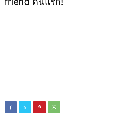
friend คนแรก!