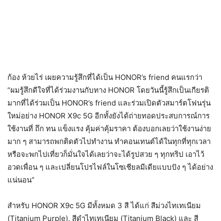
ก้อง ห้วยไร่ เผยความรู้สึกที่ได้เป็น HONOR’s friend คนแรกว่า
“ผมรู้สึกดีใจที่ได้ร่วมงานกับทาง HONOR โดยวันนี้รู้สึกเป็นเกียรติ
มากที่ได้ร่วมเป็น HONOR’s friend และร่วมเปิดตัวสมาร์ตโฟนรุ่น
ใหม่อย่าง HONOR X9c 5G อีกทั้งยังได้ถ่ายทอดประสบการณ์การ
ใช้งานที่ ถึก ทน แข็งแรง คุ้มค่าคุ้มราคา ต้องบอกเลยว่าใช้งานง่าย
มาก ๆ สามารถพกติดตัวไปทำงาน ทำคอนเทนต์ได้ในทุกที่ทุกเวลา
หรือจะพกไปเที่ยวก็มั่นใจได้เลยว่าจะได้รูปสวย ๆ ทุกทริป เอาไว้
อวดเพื่อน ๆ และเปลี่ยนโปรไฟล์ในโซเชียลมีเดียแบบปัง ๆ ได้อย่าง
แน่นอน”
สำหรับ HONOR X9c 5G มีทั้งหมด 3 สี ได้แก่ สีม่วงไทเทเนียม
(Titanium Purple), สีดำไทเทเนียม (Titanium Black) และ สี