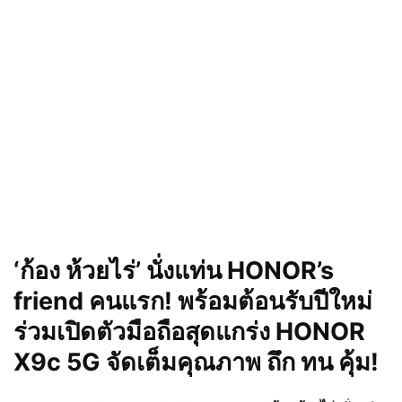
‘ก้อง ห้วยไร่’ นั่งแท่น HONOR’s
friend คนแรก! พร้อมต้อนรับปีใหม่
ร่วมเปิดตัวมือถือสุดแกร่ง HONOR
X9c 5G จัดเต็มคุณภาพ ถึก ทน คุ้ม!