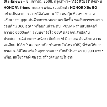
StarEnews
– 8 มกราคม 2568, กรุงเทพฯ – ‘
ก้อง ห้วยไร่
’ นั่งแท่น
HONOR’s friend
คนแรก พร้อมร่วมเปิดตัว
HONOR X9c 5G
อย่างเป็นทางการ ภายใต้สโลแกน “ถึก ทน คุ้ม ที่สุดของความ
แข็งแกร่ง” ชูจุดเด่นด้วยความทนทานเหนือชั้น รองรับการกระแทก
รอบด้าน 360 องศา พร้อมกันน้ำระดับ IP65M ผสานแบตเตอรี่
ความจุ 6600mAh ระบบชาร์จไว 66W ตลอดจนสัมผัสกับ
ประสบการณ์ถ่ายภาพเหนือระดับด้วย AI Camera อัจฉริยะ ความ
ละเอียด 108MP และระบบป้องกันภาพสั่นไหว (OIS) ที่ช่วยให้ถ่าย
ภาพและวิดีโอคมชัดในทุกสภาพแสง เปิดตัวในราคา 10,990 บาท*
พร้อมขนโชว์สุดพิเศษร่วมสร้างสีสันภายในงาน