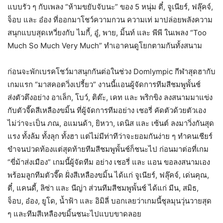
แบบรัว ๆ กับเพลง “ห้ามขยับจับนะ” ของ 5 หนุ่ม ตี๋, จูเนียร์, ฟลุ๊คจ์,
จ็อบ และ อ๋อง ที่ออกมาโชว์ความกวน ความเท่ มาปล่อยพลังความ
สนุกแบบสุดเหวี่ยงกับ ไมกี้, อู๋, พาย, มิ้นท์ และ พีพี ในเพลง “Too
Much So Much Very Much” ทำเอาคนดูโยกตามกันทั้งสนาม
ก่อนจะพักเบรคโชว์มาสนุกกันต่อในช่วง Domlympic กีฬาสุดฮากับ
เกมแรก “มาสคอตวิ่งเปรี้ยว” งานนี้แอนผู้จัดการทีมสีชมพูพั้นช์
ส่งตัวตึงอย่าง อาเล็ก, โบว์, ติต๊ะ, เคท และ พริกขิง ลงสนามมาแข่ง
กับตัวจี๊ดสีเหลืองขมิ้น ที่ผู้จัดการทีมอย่าง เชอรี่ คัดตัวด้วยตัวเอง
ไม่ว่าจะเป็น ภณ, อแมนด้า, ยิหวา, เดนิส และ เซ้นต์ ลงมาวิ่งกันสุด
แรง ทั้งล้ม ทั้งลุก ทั้งฮา แต่ไม่มีท่าทีว่าจะยอมกันง่าย ๆ ทำคนเชียร์
ขำจนปวดท้องแต่สุดท้ายทีมสีชมพูพั้นช์ก็ชนะไป ก่อนมาต่อที่เกม
“ขี่ม้าส่งเมือง” เกมนี้ผู้จัดทีม อย่าง เชอรี่ และ แอน ขอลงสนามเอง
พร้อมลูกทีมตัวจี๊ด ฝั่งสีเหลืองขมิ้น ได้แก่ จูเนียร์, ฟลุ๊คจ์, เด่นคุณ,
ตี๋, แคนดี้, ลิซ่า และ นีญ่า ส่วนทีมสีชมพูพั้นช์ ได้แก่ มีน, สมิธ,
จ็อบ, อ๋อง, ยูโด, น้ำฟ้า และ อิมิลี่ บอกเลยว่าเกมนี้ชุลมุนวุ่นวายสุด
ๆ และทีมสีเหลืองขมิ้นชนะไปแบบขาดลอย