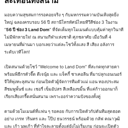
สะเทือนทั้งสนาม
มอบความสุขสมการรอคอยจริง ๆ กับมหกรรมความบันเทิงสุดยิ่ง
ใหญ่ ฉลองครบรอบ 56 ปี สถานีโทรทัศน์ไทยทีวีสีช่อง 3 ในงาน
“
56 ปี ช่อง 3 Land Dom
” ที่จัดเต็มทุกโมเมนต์แบบคุ้มค่าทุกวินาที
ไม่มีพักหายใจ! ณ สนามกีฬาแห่งชาติ ศุภชลาศัย เมื่อวันที่ 4
เมษายนที่ผ่านมา บอกเลยว่าแต่ละโชว์ทั้งแสง สี เสียง อลังการ
ระดับเวทีโลก!
เปิดสนามด้วยโชว์ “Welcome to Land Dom” ที่สะกดทุกสายตา
พร้อมพิธีกรตัวจี๊ด ดีเจนุ้ย และ แจ็คกี้ ชาเคอลีน ที่มาปลุกเอนเนอร์
จีให้พุ่งทะลุสนาม ก่อนเปิดตัวผู้จัดการทีมตัวแม่ แอน ทองประสม
สีชมพูพั้นช์ และ เชอรี่ เข็มอัปสร สีเหลืองขมิ้น ที่แค่ก้าวออกมาก็
เรียกเสียงกรี๊ดสนั่นสนาม เพราะออร่าความปังของทั้งคู่
ตามด้วยโมเมนต์ที่แฟน ๆ รอคอย กับการเปิดตัวกัปตันทีมสุดฮอต
อย่าง เกรท วรินทร และ โป๊ป ธนวรรธน์ พร้อมด้วย กลัฟ คณาวุฒิ
และ เก้า นพเก้า ที่ทำใจละลายตั้งแต่ยังไม่เริ่มเกม ก่อนจะเปิดตัว