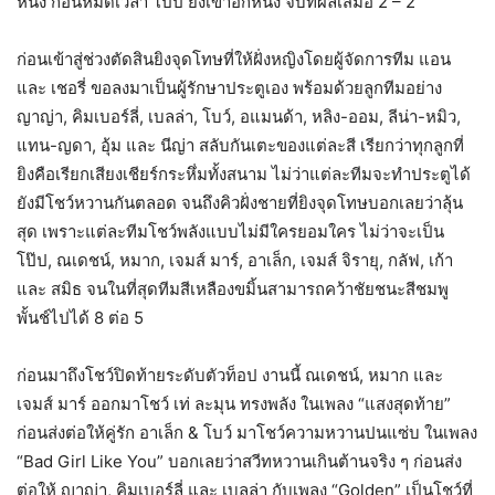
หนึ่ง ก่อนหมดเวลา โป๊ป ยิงเข้าอีกหนึ่ง จบที่ผลเสมอ 2 – 2
ก่อนเข้าสู่ช่วงตัดสินยิงจุดโทษที่ให้ฝั่งหญิงโดยผู้จัดการทีม แอน
และ เชอรี่ ขอลงมาเป็นผู้รักษาประตูเอง พร้อมด้วยลูกทีมอย่าง
ญาญ่า, คิมเบอร์ลี่, เบลล่า, โบว์, อแมนด้า, หลิง-ออม, ลีน่า-หมิว,
แทน-ญดา, อุ้ม และ นีญ่า สลับกันเตะของแต่ละสี เรียกว่าทุกลูกที่
ยิงคือเรียกเสียงเชียร์กระหึ่มทั้งสนาม ไม่ว่าแต่ละทีมจะทำประตูได้
ยังมีโชว์หวานกันตลอด จนถึงคิวฝั่งชายที่ยิงจุดโทษบอกเลยว่าลุ้น
สุด เพราะแต่ละทีมโชว์พลังแบบไม่มีใครยอมใคร ไม่ว่าจะเป็น
โป๊ป, ณเดชน์, หมาก, เจมส์ มาร์, อาเล็ก, เจมส์ จิรายุ, กลัฟ, เก้า
และ สมิธ จนในที่สุดทีมสีเหลืองขมิ้นสามารถคว้าชัยชนะสีชมพู
พั้นช์ไปได้ 8 ต่อ 5
ก่อนมาถึงโชว์ปิดท้ายระดับตัวท็อป งานนี้ ณเดชน์, หมาก และ
เจมส์ มาร์ ออกมาโชว์ เท่ ละมุน ทรงพลัง ในเพลง “แสงสุดท้าย”
ก่อนส่งต่อให้คู่รัก อาเล็ก & โบว์ มาโชว์ความหวานปนแซ่บ ในเพลง
“Bad Girl Like You” บอกเลยว่าสวีทหวานเกินต้านจริง ๆ ก่อนส่ง
ต่อให้ ญาญ่า, คิมเบอร์ลี่ และ เบลล่า กับเพลง “Golden” เป็นโชว์ที่