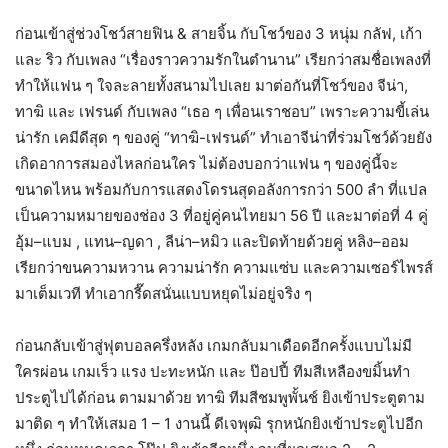
ก่อนเข้าสู่ช่วงโชว์สายฟิน & สายจิ้น กับโชว์ของ 3 หนุ่ม กลัฟ, เก้า
และ ริว กับเพลง “เรื่องราวความรักในตำนาน” เรียกว่าสมชื่อเพลงที่
ทำให้แฟน ๆ ใจละลายทั้งสนามไปเลย มาต่อกันที่โชว์ของ จีน่า,
ทาฆิ และ เฟรนด์ กับเพลง “เธอ ๆ เพื่อนเราชอบ” เพราะความขี้เล่น
น่ารัก เคมีดีสุด ๆ ของคู่ “ทาฆิ-เฟรนด์” ทำเอาจีน่าที่ร่วมโชว์ด้วยยัง
เกิดอาการสมองไหลก่อนใคร ไม่ต้องบอกว่าแฟน ๆ ของคู่นี้จะ
ขนาดไหน พร้อมกับการแสดงโดรนสุดอลังการกว่า 500 ลำ ที่แปล
เป็นความหมายของช่อง 3 ที่อยู่คู่คนไทยมา 56 ปี และมาต่อที่ 4 คู่
อุ้ม–แบม , แทน–ญดา , ลีน่า–หมิว และปิดท้ายด้วยคู่ หลิง–ออม
เรียกว่าขนความหวาน ความน่ารัก ความแซ่บ และความเซอร์ไพรส์
มาเต็มเวที ทำเอากรี๊ดสนั่นแบบหยุดไม่อยู่จริง ๆ
ก่อนกลับเข้าสู่ฟุตบอลครึ่งหลัง เกมกลับมาเดือดอีกครั้งแบบไม่มี
ใครผ่อน เกมเร็ว แรง ปะทะหนัก และ ป๊อปปี้ ทีมสีเหลืองขมิ้นทำ
ประตูไปได้ก่อน ตามมาด้วย ทาฆิ ทีมสีชมพูพั้นช์ ยิงเข้าประตูตาม
มาติด ๆ ทำให้เสมอ 1 – 1 งานนี้ ดีเจพุฒิ รุกหนักยิงเข้าประตูไปอีก