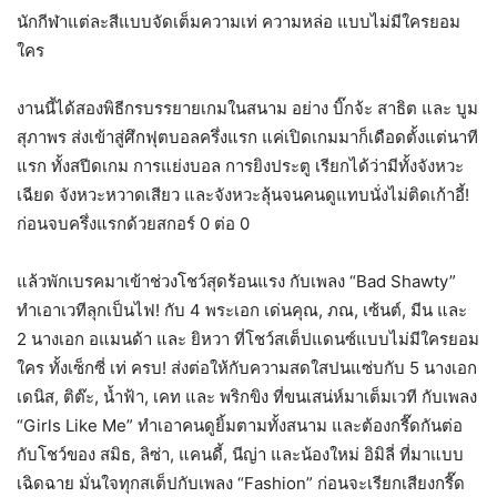
นักกีฬาแต่ละสีแบบจัดเต็มความเท่ ความหล่อ แบบไม่มีใครยอม
ใคร
งานนี้ได้สองพิธีกรบรรยายเกมในสนาม อย่าง บิ๊กจ้ะ สาธิต และ บูม
สุภาพร ส่งเข้าสู่ศึกฟุตบอลครึ่งแรก แค่เปิดเกมมาก็เดือดตั้งแต่นาที
แรก ทั้งสปีดเกม การแย่งบอล การยิงประตู เรียกได้ว่ามีทั้งจังหวะ
เฉียด จังหวะหวาดเสียว และจังหวะลุ้นจนคนดูแทบนั่งไม่ติดเก้าอี้!
ก่อนจบครึ่งแรกด้วยสกอร์ 0 ต่อ 0
แล้วพักเบรคมาเข้าช่วงโชว์สุดร้อนแรง กับเพลง “Bad Shawty”
ทำเอาเวทีลุกเป็นไฟ! กับ 4 พระเอก เด่นคุณ, ภณ, เซ้นต์, มีน และ
2 นางเอก อแมนด้า และ ยิหวา ที่โชว์สเต็ปแดนซ์แบบไม่มีใครยอม
ใคร ทั้งเซ็กซี่ เท่ ครบ! ส่งต่อให้กับความสดใสปนแซ่บกับ 5 นางเอก
เดนิส, ติต๊ะ, น้ำฟ้า, เคท และ พริกขิง ที่ขนเสน่ห์มาเต็มเวที กับเพลง
“Girls Like Me” ทำเอาคนดูยิ้มตามทั้งสนาม และต้องกรี๊ดกันต่อ
กับโชว์ของ สมิธ, ลิซ่า, แคนดี้, นีญ่า และน้องใหม่ อิมิลี่ ที่มาแบบ
เฉิดฉาย มั่นใจทุกสเต็ปกับเพลง “Fashion” ก่อนจะเรียกเสียงกรี๊ด