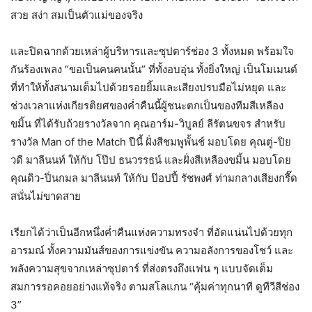
สวย สง่า สมเป็นตัวแม่ของจริง
และปิดฉากด้วยเหล่าผู้บริหารและซุปตาร์ช่อง 3 ทั้งหมด พร้อมใจ
กันร้องเพลง “ขอเป็นคนคนนั้น” ที่ทั้งอบอุ่น ทั้งยิ่งใหญ่ เป็นโมเมนต์
ที่ทำให้ทั้งสนามเต็มไปด้วยรอยยิ้มและเสียงปรบมือไม่หยุด และ
ช่วงเวลาแห่งเกียรติยศของค่ำคืนนี้ผู้ชนะตกเป็นของทีมสีเหลือง
ขมิ้น ที่ได้รับถ้วยรางวัลจาก คุณอาร์ม-วิบูลย์ ลีรัตนขจร สำหรับ
รางวัล Man of the Match ปีนี้ ฝั่งสีชมพูพั้นช์ มอบโดย คุณตู่-ปิย
วดี มาลีนนท์ ให้กับ โป๊ป ธนวรรธน์ และฝั่งสีเหลืองขมิ้น มอบโดย
คุณดิว-ปิ่นกมล มาลีนนท์ ให้กับ ป๊อปปี้ รัชพงศ์ ท่ามกลางเสียงกรี๊ด
สนั่นไม่ขาดสาย
เรียกได้ว่าเป็นอีกหนึ่งค่ำคืนแห่งความทรงจำ ที่อัดแน่นไปด้วยทุก
อารมณ์ ทั้งความมันส์ของการแข่งขัน ความอลังการของโชว์ และ
พลังความสุขจากเหล่าซุปตาร์ ที่ส่งตรงถึงแฟน ๆ แบบจัดเต็ม
สมการรอคอยอย่างแท้จริง ตามสโลแกน “คุ้มค่าทุกนาที ดูทีวีสีช่อง
3”