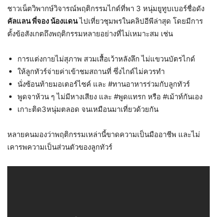
ชาวเน็ตวิพากษ์วิจารณ์พฤติกรรมไกด์ที่พา 3 หนุ่มยูทูบเบอร์ชื่อดัง
คัลแลน พี่จอง น้องแดน
ไปเที่ยวชุมพรในคลิปอีพีล่าสุด โดยมีการ
ตั้งข้อสังเกตถึงพฤติกรรมหลายอย่างที่ไม่เหมาะสม เช่น
การแต่งกายไม่สุภาพ สวมเสื้อเว้าหลังลึก ไม่แขวนบัตรไกด์
ให้ลูกทัวร์จ่ายค่าเข้าชมสถานที่ ซึ่งไกด์ไม่ควรทำ
นั่งซ้อนท้ายมอเตอร์ไซค์ และ #ทานอาหารร่วมกับลูกทัวร์
พูดจาห้วน ๆ ไม่มีหางเสียง และ #พูดแทรก หรือ #เม้าท์กันเอง
เกาะติด3หนุ่มตลอด จนเหมือนมาเที่ยวด้วยกัน
หลายคนมองว่าพฤติกรรมเหล่านี้ขาดความเป็นมืออาชีพ และไม่
เคารพความเป็นส่วนตัวของลูกทัวร์