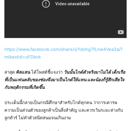
https://www.facebook.com/share/v/Ydohg7fLnw4Vea3a/?
mibextid=oFDknk
ล่าสุด
คัลแลน
ได้โพสต์ชี้แจงว่า
วันนั้นไกด์ตัวจริงมาไม่ได้ เด็กเรือ
ที่เป็นแฟนคลับของช่องจึงมาเป็นไกด์ให้แทน และน้องก็รู้สึกเสียใจ
กับพฤติกรรมที่เกิดขึ้น
ประเด็นนี้กลายเป็นกรณีศึกษาสำหรับไกด์ทุกคน ว่าการเคารพ
ความเป็นส่วนตัวของลูกค้าเป็นสิ่งสำคัญ และควรเว้นระยะห่างกับ
ลูกทัวร์ ไม่ทำตัวสนิทสนมจนเกินงาม