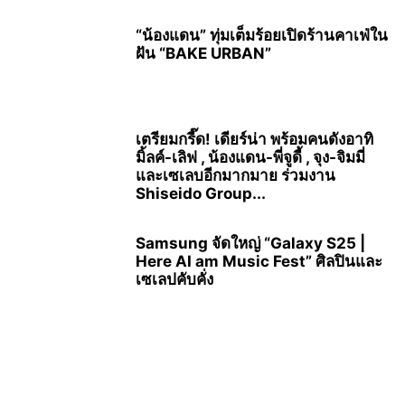
“น้องแดน” ทุ่มเต็มร้อยเปิดร้านคาเฟ่ใน
ฝัน “BAKE URBAN”
เตรียมกรี๊ด! เดียร์น่า พร้อมคนดังอาทิ
มิ้ลค์-เลิฟ , น้องแดน-พี่จูดี้ , จุง-จิมมี่
และเซเลบอีกมากมาย ร่วมงาน
Shiseido Group...
Samsung จัดใหญ่ “Galaxy S25 |
Here AI am Music Fest” ศิลปินและ
เซเลปคับคั่ง