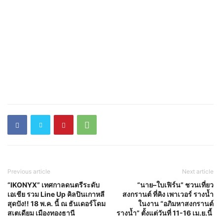
Previous article
Next article
“IKONYX” เทศกาลดนตรีระดับ
“นาย–ใบเฟิร์น” ชวนเที่ยว
เอเชีย รวม Line Up คิลปินเกาหลี
สงกรานต์ ที่คิง เพาเวอร์ รางน้ำ
สุดปัง!! 18 พ.ค. นี้ ณ ธันเดอร์โดม
ในงาน “อภิมหาสงกรานต์
สเตเดียม เมืองทองธานี
รางน้ำ” ตั้งแต่วันที่ 11-16 เม.ย.นี้