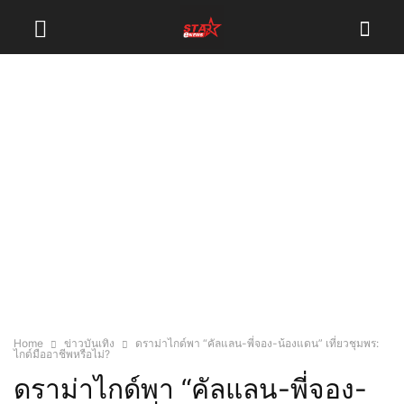
Home
ข่าวบันเทิง
ดราม่าไกด์พา “คัลแลน-พี่จอง-น้องแดน” เที่ยวชุมพร:
ไกด์มืออาชีพหรือไม่?
ดราม่าไกด์พา “คัลแลน-พี่จอง-