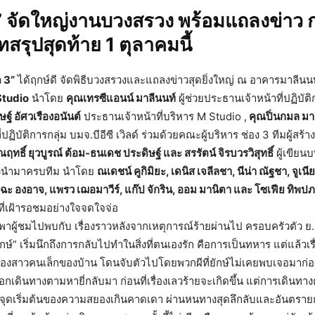
3” จัดใหญ่งานบวงสรวง พร้อมแถลงข่าว
บทสรุปสุดท้าย 1 ตุลาคมนี้
ด 3”
ได้ฤกษ์ดี จัดพิธีบวงสรวงและแถลงข่าวสุดยิ่งใหญ่ ณ อาคารมาลีน
tudio
นำโดย
คุณเทรซีแอนน์ มาลีนนท์
ผู้ช่วยประธานเจ้าหน้าที่ปฏิบัติ
ษฐ์ อัศวเรืองอนันต์
ประธานเจ้าหน้าที่บริหาร M Studio ,
คุณปิ่นกมล มา
ฏิบัติการกลุ่ม บมจ.บีอีซี เวิลด์ ร่วมด้วยคณะผู้บริหาร ช่อง 3 ทีมผู้สร้าง 
ฤทธิ์ ยุวบูรณ์ ต้อม-ธนเดช ประดิษฐ์ และ สรรัตน์ จิรบวรวิสุทธิ์
ผู้เขียน
ดงนำมาครบทีม นำโดย
ณเดชน์ คูกิมิยะ, เดนิส เจลีลชา, นีน่า ณัฐชา, จูเน
แฉะ องอาจ, แพรว เฌอมาวีร์, แก๊ป จักริน, ออม มานิตา และ โซเฟีย ทิพป
ที่เฝ้ารอชมอย่างใจจดใจจ่อ
าผู้ชมไปพบกับ เรื่องราวหลังจากเหตุการณ์ร้ายผ่านไป ครอบครัวตัว ย. 
ยักษ์” เริ่มนึกถึงการกลับไปทำในสิ่งที่ตนเองรัก คือการเป็นทหาร แต่แล้วเรื
ี่” น้องสาวคนเล็กของบ้าน โดนจับตัวไปโดยพวกผีที่ยักษ์ไม่เคยพบเจอมาก่อน 
อกเดินทางตามหายี่กลับมา ก่อนที่เรื่องเลวร้ายจะเกิดขึ้น แต่การเดินทางค
ุดเริ่มต้นของความสยองเกินคาดเดา ผ่านหนทางสุดลึกลับและอันตรายกว