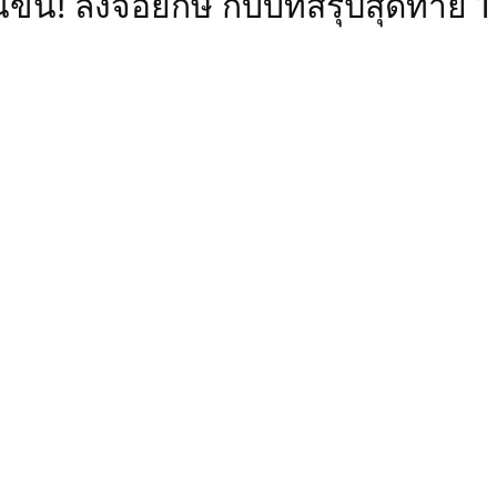
้นขึ้น! ลงจอยักษ์ กับบทสรุปสุดท้าย 