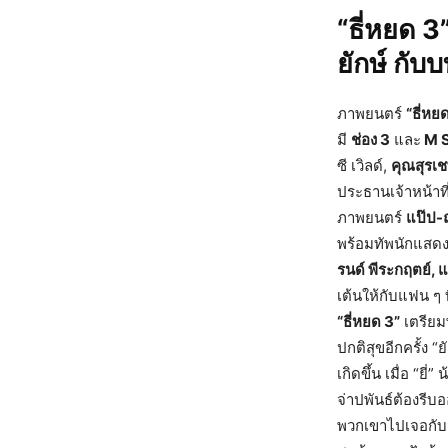
“ธี่หยด 
ยักษ์ กับ
ภาพยนตร์
“ธี่หย
มี
ช่อง 3
และ
M S
ซี เวิลด์,
คุณสุรเช
ประธานเจ้าหน้าที่ป
ภาพยนตร์
แป๊ป-ณ
พร้อมทัพนักแส
รนด์ พีระกฤตย์, 
เต้นให้กับแฟน ๆ 
“ธี่หยด 3”
เตรียมพ
ปกติสุขอีกครั้ง “
เกิดขึ้น เมื่อ “ย
จ่าปพันธ์ต้องรีบอ
พวกเขาไปเจอกับจ