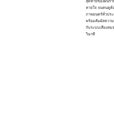
สุดท้ายของฝันร้า
หายใจ จนคนดูต้อง
ภาพยนตร์ทั่วปร
พร้อมสัมผัสความ
กับระบบเสียงสม
วินาที