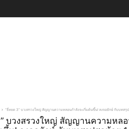
“ธี่หยด 3” บวงสรวงใหญ่ สัญญานความหลอนกำลังจะเริ่มต้นขึ้น! ลงจอยักษ์ กับบทสรุปส
 3” บวงสรวงใหญ่ สัญญานความหลอ