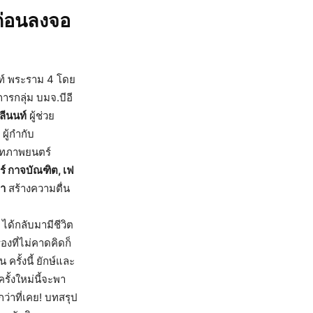
ก่อนลงจอ
นท์ พระราม 4 โดย
การกลุ่ม บมจ.บีอี
ลีนนท์
ผู้ช่วย
ผู้กำกับ
บทภาพยนตร์
ียร์ กาจบัณฑิต, เฟ
ภา
สร้างความตื่น
ได้กลับมามีชีวิต
่องที่ไม่คาดคิดก็
ครั้งนี้ ยักษ์และ
รั้งใหม่นี้จะพา
่าที่เคย! บทสรุป