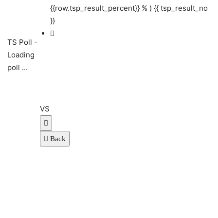
{{row.tsp_result_percent}} % )
{{ tsp_result_no
}}
TS Poll -
Loading
poll ...
VS
Back