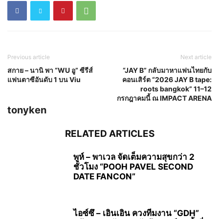
Previous article
Next article
สกาย – นานิ พา “WU อู” ซีรีส์
“JAY B” กลับมาหาแฟนไทยกับ
แฟนตาซีอันดับ 1 บน Viu
คอนเสิร์ต “2026 JAY B tape:
roots bangkok” 11–12
กรกฎาคมนี้ ณ IMPACT ARENA
tonyken
RELATED ARTICLES
พูห์ – พาเวล จัดเต็มความสุขกว่า 2
ชั่วโมง “POOH PAVEL SECOND
DATE FANCON”
ไอซ์ซึ – เอินเอิน ควงทีมงาน “GDH”