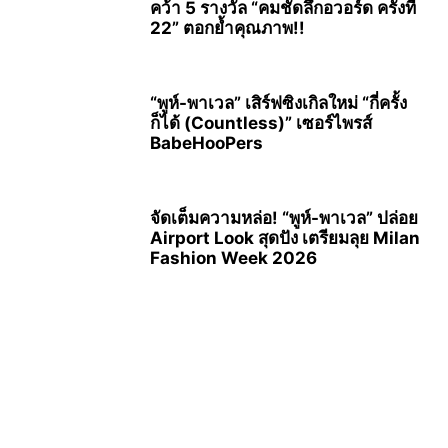
คว้า 5 รางวัล “คมชัดลึกอวอร์ด ครั้งที่
22” ตอกย้ำคุณภาพ!!
“พูห์-พาเวล” เสิร์ฟซิงเกิลใหม่ “กี่ครั้ง
ก็ได้ (Countless)” เซอร์ไพรส์
BabeHooPers
จัดเต็มความหล่อ! “พูห์-พาเวล” ปล่อย
Airport Look สุดปัง เตรียมลุย Milan
Fashion Week 2026