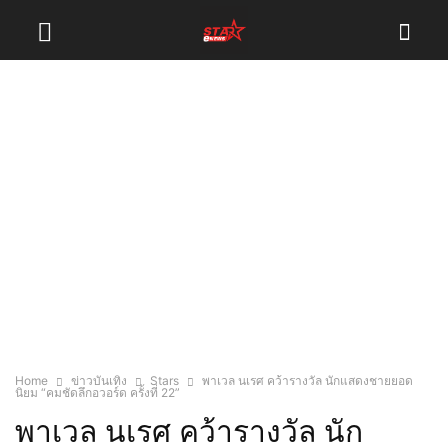
Home
ข่าวบันเทิง
Stars
พาเวล นเรศ คว้ารางวัล นักแสดงชายยอด
นิยม “คมชัดลึกอวอร์ด ครั้งที่ 22”
พาเวล นเรศ คว้ารางวัล นัก