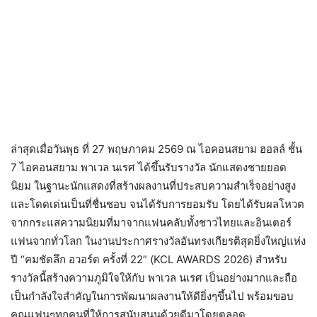
ล่าสุดเมื่อวันพุธ ที่ 27 พฤษภาคม 2569 ณ ไอคอนสยาม ฮอลล์ ชั้น
7 ไอคอนสยาม พาเวล นเรศ ได้ขึ้นรับรางวัล นักแสดงชายยอด
นิยม ในฐานะนักแสดงที่สร้างผลงานที่ประสบความสำเร็จอย่างสูง
และโดดเด่นเป็นที่ชื่นชอบ จนได้รับการยอมรับ โดยได้รับผลโหวต
จากกระแสความนิยมที่มาจากแฟนคลับทั้งชาวไทยและอินเตอร์
แฟนจากทั่วโลก ในงานประกาศรางวัลอันทรงเกียรติสุดยิ่งใหญ่แห่ง
ปี “คมชัดลึก อวอร์ด ครั้งที่ 22” (KCL AWARDS 2026) สำหรับ
รางวัลนี้สร้างความภูมิใจให้กับ พาเวล นเรศ เป็นอย่างมากและถือ
เป็นกำลังใจสำคัญในการพัฒนาผลงานให้ดียิ่งๆขึ้นไป พร้อมขอบ
คุณแฟนๆทุกคนที่ให้การสนับสนุนด้วยดีมาโดยตลอด