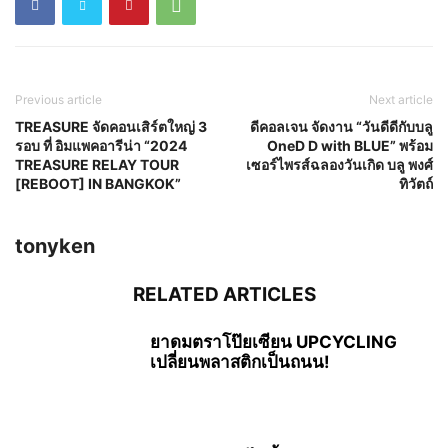
Previous article
Next article
TREASURE จัดคอนเสิร์ตใหญ่ 3
ดีคอลเจน จัดงาน “วันดีดีกับบลู
รอบ ที่ อิมแพคอารีน่า “2024
OneD D with BLUE” พร้อม
TREASURE RELAY TOUR
เซอร์ไพรส์ฉลองวันเกิด บลู พงศ์
[REBOOT] IN BANGKOK”
ทิวัตถ์
tonyken
RELATED ARTICLES
ยาดมตราโป๊ยเซียน UPCYCLING
เปลี่ยนพลาสติกเป็นถนน!