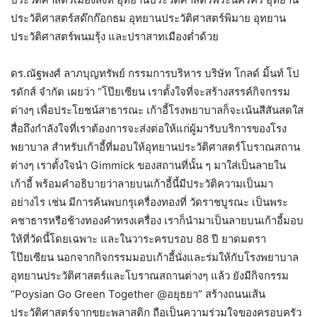
ประวัติศาสตร์สด๊กก๊อกธม อุทยานประวัติศาสตร์พิมาย อุทยาน
ประวัติศาสตร์พนมรุ้ง และปราสาทเมืองต่ำด้วย
ดร.ณัฐพงศ์ ลาภบุญทรัพย์ กรรมการบริหาร บริษัท โกลด์ มิ้นท์ โป
รดักส์ จำกัด เผยว่า “โป๊ยเซียน เราตั้งใจที่จะสร้างสรรค์กิจกรรม
ต่างๆ เพื่อประโยชน์สาธารณะ เก้าอี้โรงพยาบาลก็จะเน้นสีสันสดใส
สื่อถึงกำลังใจที่เราต้องการจะส่งต่อให้แก่ผู้มารับบริการของโรง
พยาบาล สำหรับเก้าอี้ที่มอบให้อุทยานประวัติศาสตร์โบราณสถาน
ต่างๆ เราตั้งใจนำ Gimmick ของสถานที่นั้น ๆ มาใส่เป็นลายใน
เก้าอี้ พร้อมคำอธิบายว่าลายบนเก้าอี้นี้มีประวัติความเป็นมา
อย่างไร เช่น มีการค้นพบกรุเครื่องทองที่ วัดราชบูรณะ เป็นพระ
คชาธารหรือช้างทองคำทรงเครื่อง เราก็นำมาเป็นลายบนเก้าอี้มอบ
ให้ที่วัดนี้โดยเฉพาะ และในวาระครบรอบ 88 ปี ยาดมตรา
โป๊ยเซียน นอกจากกิจกรรมมอบเก้าอี้นั่งและร่มให้กับโรงพยาบาล
อุทยานประวัติศาสตร์และโบราณสถานต่างๆ แล้ว ยังมีกิจกรรม
“Poysian Go Green Together @อยุธยา” สร้างถนนเส้น
ประวัติศาสตร์จากขยะพลาสติก ถือเป็นความร่วมใจของครอบครัว