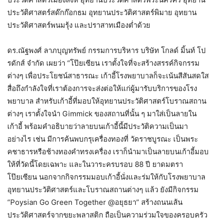
ประวัติศาสตร์สด๊กก๊อกธม อุทยานประวัติศาสตร์พิมาย อุทยาน
ประวัติศาสตร์พนมรุ้ง และปราสาทเมืองต่ำด้วย
ดร.ณัฐพงศ์ ลาภบุญทรัพย์ กรรมการบริหาร บริษัท โกลด์ มิ้นท์ โป
รดักส์ จำกัด เผยว่า “โป๊ยเซียน เราตั้งใจที่จะสร้างสรรค์กิจกรรม
ต่างๆ เพื่อประโยชน์สาธารณะ เก้าอี้โรงพยาบาลก็จะเน้นสีสันสดใส
สื่อถึงกำลังใจที่เราต้องการจะส่งต่อให้แก่ผู้มารับบริการของโรง
พยาบาล สำหรับเก้าอี้ที่มอบให้อุทยานประวัติศาสตร์โบราณสถาน
ต่างๆ เราตั้งใจนำ Gimmick ของสถานที่นั้น ๆ มาใส่เป็นลายใน
เก้าอี้ พร้อมคำอธิบายว่าลายบนเก้าอี้นี้มีประวัติความเป็นมา
อย่างไร เช่น มีการค้นพบกรุเครื่องทองที่ วัดราชบูรณะ เป็นพระ
คชาธารหรือช้างทองคำทรงเครื่อง เราก็นำมาเป็นลายบนเก้าอี้มอบ
ให้ที่วัดนี้โดยเฉพาะ และในวาระครบรอบ 88 ปี ยาดมตรา
โป๊ยเซียน นอกจากกิจกรรมมอบเก้าอี้นั่งและร่มให้กับโรงพยาบาล
อุทยานประวัติศาสตร์และโบราณสถานต่างๆ แล้ว ยังมีกิจกรรม
“Poysian Go Green Together @อยุธยา” สร้างถนนเส้น
ประวัติศาสตร์จากขยะพลาสติก ถือเป็นความร่วมใจของครอบครัว