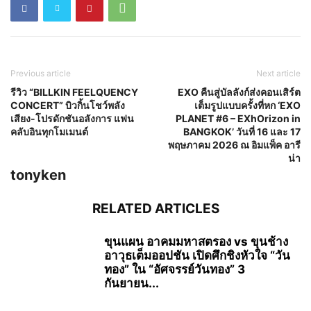
Previous article
Next article
รีวิว “BILLKIN FEELQUENCY
EXO คืนสู่บัลลังก์ส่งคอนเสิร์ต
CONCERT” บิวกิ้นโชว์พลัง
เต็มรูปแบบครั้งที่หก ‘EXO
เสียง-โปรดักชันอลังการ แฟน
PLANET #6 – EXhOrizon in
คลับอินทุกโมเมนต์
BANGKOK’ วันที่ 16 และ 17
พฤษภาคม 2026 ณ อิมแพ็ค อารี
น่า
tonyken
RELATED ARTICLES
ขุนแผน อาคมมหาสตรอง vs ขุนช้าง
อาวุธเต็มออปชัน เปิดศึกชิงหัวใจ “วัน
ทอง” ใน “อัศจรรย์วันทอง” 3
กันยายน...