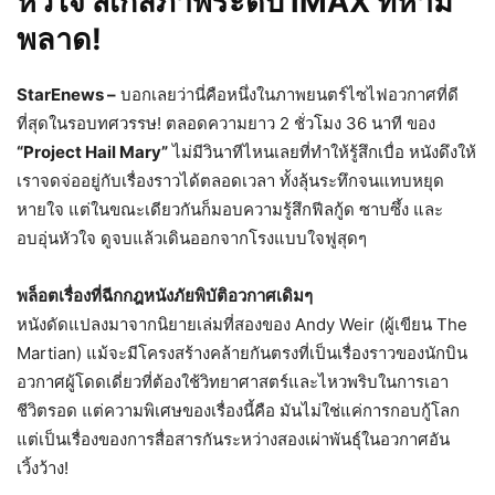
หัวใจ สเกลภาพระดับ IMAX ที่ห้าม
พลาด!
StarEnews –
บอกเลยว่านี่คือหนึ่งในภาพยนตร์ไซไฟอวกาศที่ดี
ที่สุดในรอบทศวรรษ! ตลอดความยาว 2 ชั่วโมง 36 นาที ของ
“Project Hail Mary”
ไม่มีวินาทีไหนเลยที่ทำให้รู้สึกเบื่อ หนังดึงให้
เราจดจ่ออยู่กับเรื่องราวได้ตลอดเวลา ทั้งลุ้นระทึกจนแทบหยุด
หายใจ แต่ในขณะเดียวกันก็มอบความรู้สึกฟีลกู้ด ซาบซึ้ง และ
อบอุ่นหัวใจ ดูจบแล้วเดินออกจากโรงแบบใจฟูสุดๆ
พล็อตเรื่องที่ฉีกกฎหนังภัยพิบัติอวกาศเดิมๆ
หนังดัดแปลงมาจากนิยายเล่มที่สองของ Andy Weir (ผู้เขียน The
Martian) แม้จะมีโครงสร้างคล้ายกันตรงที่เป็นเรื่องราวของนักบิน
อวกาศผู้โดดเดี่ยวที่ต้องใช้วิทยาศาสตร์และไหวพริบในการเอา
ชีวิตรอด แต่ความพิเศษของเรื่องนี้คือ มันไม่ใช่แค่การกอบกู้โลก
แต่เป็นเรื่องของการสื่อสารกันระหว่างสองเผ่าพันธุ์ในอวกาศอัน
เวิ้งว้าง!