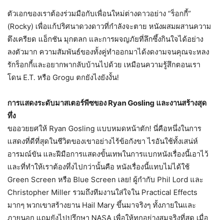
ตัวเอกของเราต้องร่วมมือกับเพื่อนใหม่ต่างดาวอย่าง “ร็อกกี้”
(Rocky) เพื่อแก้ปริศนาดวงดาวที่กำลังจะตาย หนังผสมผสานความ
ตึงเครียด แอ็กชัน มุกตลก และการผจญภัยที่ลึกซึ้งกินใจได้อย่าง
ลงตัวมาก ความสัมพันธ์ของทั้งคู่ทำออกมาได้งดงามจนคุณจะหลง
รักร็อกกี้และอยากพากลับบ้านไปด้วย เหมือนความรู้สึกตอนเรา
โดน E.T. หรือ Grogu ตกยังไงยังงั้น!
การแสดงระดับมาสเตอร์พีซของ Ryan Gosling และงานสร้างสุด
ทึ่ง
ขออวยยศให้ Ryan Gosling แบบหมดหน้าตัก! นี่คือหนึ่งในการ
แสดงที่ดีที่สุดในชีวิตของเขาอย่างไร้ข้อกังขา ไรอันใช้ทั้งเสน่ห์
อารมณ์ขัน และฝีมือการแสดงขั้นเทพในการแบกหนังเรื่องนี้เอาไว้
และที่ทำให้เราต้องทึ่งไปกว่านั้นคือ หนังเรื่องนี้แทบไม่ได้ใช้
Green Screen หรือ Blue Screen เลย! ผู้กำกับ Phil Lord และ
Christopher Miller รวมถึงทีมงานใส่ใจใน Practical Effects
มากๆ พวกเขาสร้างยาน Hail Mary ขึ้นมาจริงๆ ทั้งภายในและ
ภายนอก แถมยังไปปรึกษา NASA เพื่อให้ทุกอย่างสมจริงที่สุด เมื่อ