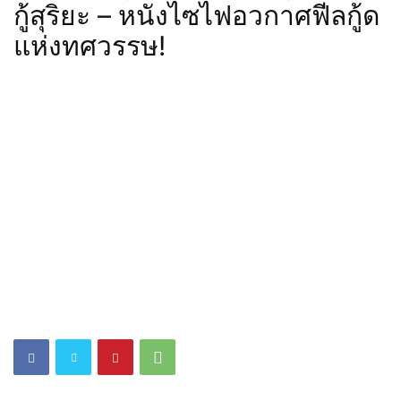
กู้สุริยะ – หนังไซไฟอวกาศฟีลกู้ด
แห่งทศวรรษ!