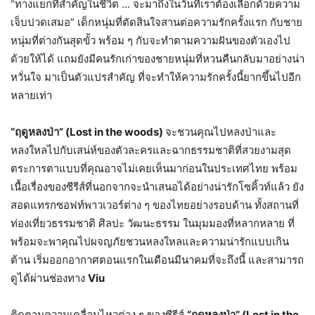
“ทางแยกที่สำคัญในชีวิต … จะมาถึงในวันที่เราต้องเลือกด้วยความ
เจ็บปวดเสมอ” เด็กหนุ่มที่ตัดสินใจสานต่อความรักครั้งแรก กับชาย
หนุ่มที่ต่างกันสุดขั้ว พร้อม ๆ กับจะทำตามความฝันของตัวเองไป
ด้วยให้ได้ แถมยังมีคนรักเก่าของชายหนุ่มที่หวนคืนกลับมาอย่างน่า
หวั่นใจ มาเป็นตัวแปรสำคัญ ที่จะทำให้ความรักครั้งนี้ยากขึ้นไปอีก
หลายเท่า
“ฤดูหลงป่า” (
Lost in the woods)
จะชวนคุณไปหลงป่าและ
หลงใหลไปกับเสน่ห์ของตัวละครและฉากธรรมชาติที่สวยงามสุด
ตระการตาแบบที่คุณอาจไม่เคยเห็นมาก่อนในประเทศไทย พร้อม
เนื้อเรื่องของซีรีส์ที่นอกจากจะนำเสนอได้อย่างน่ารักโซคิ้วท์แล้ว ยัง
สอดแทรกซอฟท์พาวเวอร์ต่าง ๆ ของไทยอย่างรอบด้าน ทั้งสถานที่
ท่องเที่ยวธรรมชาติ ศิลปะ วัฒนะธรรม ในมุมมองที่หลากหลาย ที่
พร้อมจะพาคุณไปผจญภัยชวนหลงใหลและความน่ารักแบบเกิน
ต้าน เริ่มออกอากาศตอนแรกในเดือนมีนาคมที่จะถึงนี้ และสามารถ
ดูได้ผ่านช่องทาง
Viu
ติดตามความเคลื่อนไหวต่าง ๆ ของซีรีส์
“ฤดูหลงป่า” (
Lost in the