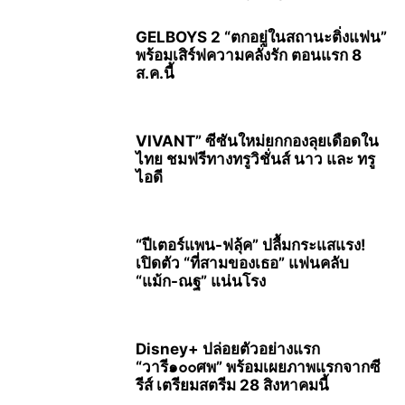
GELBOYS 2 “ตกอยู่ในสถานะติ่งแฟน”
พร้อมเสิร์ฟความคลั่งรัก ตอนแรก 8
ส.ค.นี้
VIVANT” ซีซันใหม่ยกกองลุยเดือดใน
ไทย ชมฟรีทางทรูวิชั่นส์ นาว และ ทรู
ไอดี
“ปีเตอร์แพน-ฟลุ้ค” ปลื้มกระแสแรง!
เปิดตัว “ที่สามของเธอ” แฟนคลับ
“แม้ก-ณฐ” แน่นโรง
Disney+ ปล่อยตัวอย่างแรก
“วารี๑๐๐ศพ” พร้อมเผยภาพแรกจากซี
รีส์ เตรียมสตรีม 28 สิงหาคมนี้