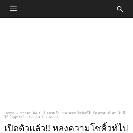
Home
ข่าวบันเทิง
เปิดตัวแล้ว!! หลงความโซคิ้วท์ไปกับ อาร์ม-ต้นหน ในซี
รีส์ “ฤดูหลงป่า” (Lost in the woods)
เปิดตัวแล้ว!! หลงความโซคิ้วท์ไป