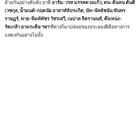
ด้วยกันอย่างคับคั่ง อาทิ
อาร์ม-วรท มรรคดวงแก้ว, ตน-ต้นหน ตันติ
เวชกุล, น้ำมนต์-กฤตนัย อาสาฬห์ประกิต, นัท-นัทธ์ชนัน ขันทร
ราษฏร์, พาย-พิมพ์พัชร วัชรเสวี, เนปาล จิตรานนท์,
ต๊งเหน่ง-
รัดเกล้า อามระดิษ ฯลฯ
ที่ต่างก็มาปล่อยของประลองฝีมือทางการ
แสดงกันอย่างไม่ยั้ง