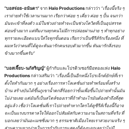
“บอสจ่อย-อนันดา”
จาก
Halo Productions
กล่าวว่า
“เรื่องนี้จริง ๆ
เราถ่ายทำใช้เวลานานมาก เรียกว่าค่อย ๆ เคี่ยว ค่อย ๆ ปั้น จนกว่า
มันจะเข้าที่ลงตัว แม้ในช่วงถ่ายทำจะเป็นช่วงโควิดที่เป็นอุปสรรค
ค่อนข้างมาก แต่ทีมงานทุกคนไม่มีการปล่อยผ่านง่าย ๆ ทำทุกอย่าง
ทุกรายละเอียดแบบใส่ใจทุกขั้นตอน เรียกว่าเป็นซีรีส์รักเรื่องหนึ่ง ที่
ผมหวังว่าคนที่ได้ดูจะหันมารักคนรอบตัวมากขึ้น หันมารักสิ่งรอบ
ข้างมากขึ้นครับ”
“บอสเจี๊ยบ-นภัสริญญ์”
ผู้กำกับและโปรดิวเซอร์มือทองแห่ง
Halo
Productions
กล่าวเสริมว่า
“เรื่องนี้เป็นอีกหนึ่งโปรเจ็กต์ยักษ์ที่เรา
ตั้งใจทำกันมาก ๆ อย่างเรื่องการหาโลเคชั่นถ่ายทำพร้อมทั้งสร้าง
บ้าน สร้างบันได้ขึ้นภูเขาน้ำตกสี่ร้อยกว่าขั้นเพื่อขึ้นไปถ่ายทำนั้นมัน
ไม่ง่ายเลย แต่มันก็เป็นสไตล์ของเราที่ถ้าทำอะไรมันต้องทำถึงที่สุด
อยู่แล้ว เชื่อว่าโลเคชั่นที่เราไปถ่ายทำหากใครได้ดูซีรีส์เรื่องนี้ก็อาจ
จะเป็นแรงบรรดาลใจให้ออกไปสัมผัสกับความงามในสถานที่จริง ที่
บอกเลยว่ามันอะเมซซิ่งมาก ๆ ธรรมชาติเมืองไทยเราสวยงามจริง ๆ
ส่วนความยากง่ายในการกำกับการแสดงก็ต้องบอกเลยว่าไม่มี