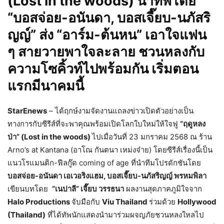
(
Lost in the woods)
นำทัพโดย
“บอสจ่อย-อนันดา
,
บอสเจี๊ยบ-นภัสริ
ญญ์” ส่ง “อาร์ม-ต้นหน” เอาใจแฟน
ๆ สายวายพาใจละลาย ชวนหลงกับ
ความโซคิ้วท์ไปพร้อมกัน เริ่มตอน
แรกมีนาคมนี้
StarEnews
– ได้ฤกษ์งามจัดงานแถลงข่าวเปิดตัวอย่างเป็น
ทางการกับซีรีส์ที่จะพาคุณพร้อมเปิดโลกใบใหม่ให้ใจฟู
“ฤดูหลง
ป่า” (
Lost in the woods)
ไปเมื่อวันที่ 23 มกราคม 2568 ณ ร้าน
Arno’s at Kantana (อาโณ กันตนา เหม่งจ๋าย) โดยซีรีส์เรื่องนี้เป็น
แนวโรแมนติก-ฟีลกู๊ด coming of age ที่นำทีมโปรดักชันโดย
บอสจ่อย-อนันดา เอเวอริงแฮม
,
บอสเจี๊ยบ-นภัสริญญ์ พรหมพิลา
เขียนบทโดย
“เนปาลี”
เจี๊ยบ วรรธนา
ผลงานสุดภาคภูมิใจจาก
Halo Productions
จับมือกับ
Viu Thailand
ร่วมด้วย
Hollywood
(Thailand)
ที่ได้ทัพนักแสดงนำมาร่วมผจญภัยชวนหลงใหลไป