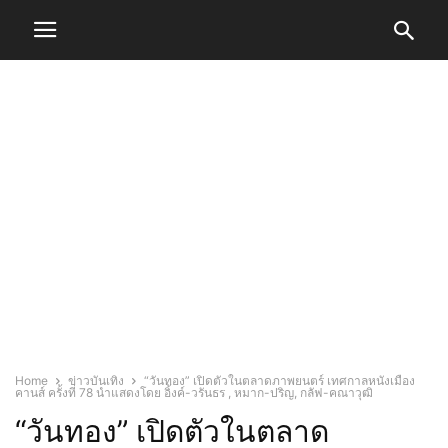
Home
ข่าวบันเทิง
“วันทอง” เปิดตัวในตลาดภาพยนตร์ เทศกาลหนังเมือง
คานส์ ครั้งที่ 78 นำแสดงโดย อิ้งค์-วรันธร , หมาก-ปริญ, กลัฟ-คณาวุฒิ
“วันทอง” เปิดตัวในตลาด