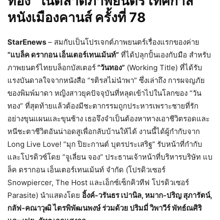
ทอง
”
ในตลาดภาพยนตร์ เทศกาล
หนังเมืองคานส์ ครั้งที่
78
StarEnews
– สมกับเป็นโปรเจกต์ภาพยนตร์เรื่องแรกของค่าย
“แบล็ค ดรากอน เอ็นเตอร์เทนเม้นท์”
ที่ได้ปลุกปั้นเองกับมือ สำหรับ
ภาพยนตร์ไทยบล็อกบัสเตอร์
“วันทอง”
(Working Title) ที่ได้รับ
แรงบันดาลใจจากหนังสือ “รติรสไม่นำพา” ซึ่งเล่าถึง การผจญภัย
ของพิมพ์มาดา หญิงสาวยุคปัจจุบันที่หลุดเข้าไปในโลกของ “วัน
ทอง” ที่สุดท้ายแล้วต้องมีชะตากรรมถูกประหารเพราะชายที่รัก
อย่างขุนแผนและขุนช้าง เธอจึงจำเป็นต้องหาทางเอาชีวิตรอดและ
หนีชะตาชีวิตอันน่าอดสูเพื่อกลับบ้านให้ได้ งานนี้ได้ผู้กำกับจาก
Long Live Love! “มุก ปิยะกานต์ บุตรประเสริฐ” รับหน้าที่กำกับ
และโปรดิวซ์โดย “จูเลี่ยน จอง” ประธานเจ้าหน้าที่บริหารบริษัท แบ
ล็ค ดรากอน เอ็นเตอร์เทนเม้นท์ จำกัด (โปรดิวเซอร์
Snowpiercer, The Host และเอ็กซ์เซ็กคิวทีฟ โปรดิวเซอร์
Parasite) นำแสดงโดย
อิ้งค์-วรันธร เปานิล, หมาก-ปริญ สุภารัตน์,
กลัฟ-คณาวุฒิ ไตรพิพัฒนพงษ์ ร่วมด้วย ปริมมี่ วิพาวีร์ พัทธ์ณศิริ