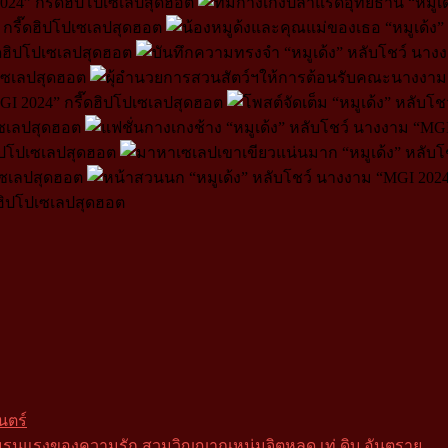
นตร์
รุนแรงของความรัก สวมวิญญาณหนุ่มจิตหลุด เท่ ดิบ อันตราย