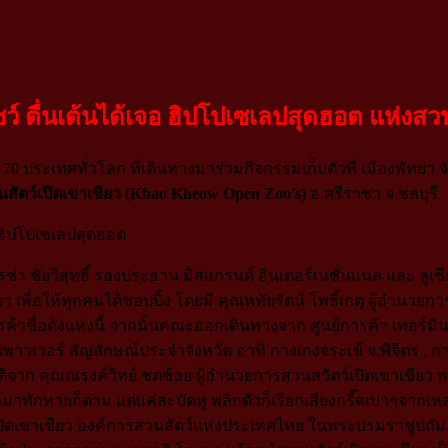
์ ตื่นเต้นได้เจอ ฮิปโปเซเลปสุดฮอต แห่งสวน
0 ประเทศทั่วโลก ที่เดินทางมาร่วมกิจกรรมเก็บตัวที่ เมืองพัทยา จั
นสัตว์เปิดเขาเขียว (Khao Kheow Open Zoo’s)
อ.ศรีราชา จ ชลบุรี
า ชัยวิสุทธิ์ รองประธาน มิสแกรนด์ อินเตอร์เนชั่นแนล และ ลูเซี
า เพื่อให้ทุกคนได้ชอปปิ้ง โดยมี คุณหทัยรัตน์ โพธิ์เกตุ ผู้อำนว
รค้าชื่อดังแห่งนี้ จากนั้นคณะออกเดินทางจาก ศูนย์การค้า เทอร์มิน
าวเวอร์ สัญลักษณ์ประจำจังหวัด อาทิ กางเกงจระเข้ จ.พิจิตร 
ยรติจาก คุณณรงค์วิทย์ ชดช้อย ผู้อำนวยการสวนสวัตว์เปิดเขาเขีย
มาทักทายก็ตาม แต่แค่สะบัดหู พลิกตัวก็เรียกเสียงกรี๊ดเบาๆจากเหล่
ิดเขาเขียว องค์การสวนสัตว์แห่งประเทศไทย ในพระบรมราชูปถัมภ์ 