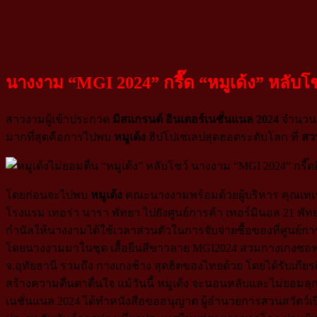
นางงาม “MGI 2024” กรี๊ด “หมูเด้ง” หลับโชว
สาวงามผู้เข้าประกวด
มิสแกรนด์ อินเตอร์เนชั่นแนล 2024
จำนวน 7
มากที่สุดคือการไปพบ
หมูเด้ง
ฮิปโปเซเลปสุดฮอตระดับโลก ที่
สว
โดยก่อนจะไปพบ
หมูเด้ง
คณะนางงามพร้อมด้วยผู้บริหาร คุณเทเรซ่
โรงแรม เทอร่า นารา พัทยา ไปยังศูนย์การค้า เทอร์มินอล 21 พัทย
กำนัลให้นางงามได้ใช้เวลาส่วนตัวในการจับจ่ายซื้อของที่ศูนย์กา
โดยนางงามมาในชุด เสื้อยืนสีขาวลาย MGI2024 สวมกางเกงซอฟพ
จ.อุทัยธานี รวมถึง กางเกงช้าง สุดฮิตของไทยด้วย โดยได้รับเกี
สร้างความตื่นตาตื่นใจ แม้วันนี้ หมูเด้ง จะนอนหลับและไม่ยอมลุก
เนชั่นแนล 2024 ได้ทำหนังสือขออนุญาต ผู้อำนวยการสวนสวัตว์เป