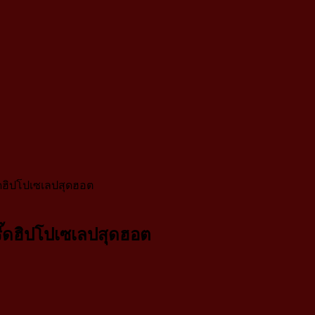
๊ดฮิปโปเซเลปสุดฮอต
รี๊ดฮิปโปเซเลปสุดฮอต