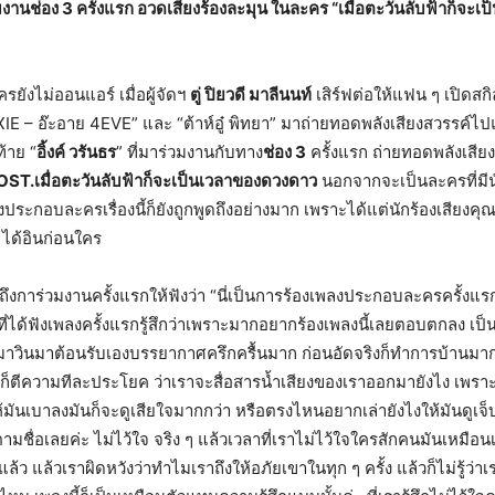
่วมงานช่อง 3 ครั้งแรก อวดเสียงร้องละมุน ในละคร “เมื่อตะวันลับฟ้าก็จะเ
รยังไม่ออนแอร์ เมื่อผู้จัดฯ
ตู่ ปิยวดี มาลีนนท์
เสิร์ฟต่อให้แฟน ๆ เปิดสก
IE – อ๊ะอาย 4EVE” และ “ต้าห์อู๋ พิทยา” มาถ่ายทอดพลังเสียงสวรรค์ไปแล้ว
้าย “
อิ้งค์ วรันธร
” ที่มาร่วมงานกับทาง
ช่อง 3
ครั้งแรก ถ่ายทอดพลังเสีย
 OST.เมื่อตะวันลับฟ้าก็จะเป็นเวลาของดวงดาว
นอกจากจะเป็นละครที่มีน
ระกอบละครเรื่องนี้ก็ยังถูกพูดถึงอย่างมาก เพราะได้แต่นักร้องเสียงคุ
ได้อินก่อนใคร
ผยถึงการ่วมงานครั้งแรกให้ฟังว่า “นี่เป็นการร้องเพลงประกอบละครครั้งแร
่ที่ได้ฟังเพลงครั้งแรกรู้สึกว่าเพราะมากอยากร้องเพลงนี้เลยตอบตกลง เป็
ู่พี่มาวินมาต้อนรับเองบรรยากาศครึกครื้นมาก ก่อนอัดจริงก็ทำการบ้านม
ล้วก็ตีความทีละประโยค ว่าเราจะสื่อสารน้ำเสียงของเราออกมายังไง เพราะ
ห้มันเบาลงมันก็จะดูเสียใจมากกว่า หรือตรงไหนอยากเล่ายังไงให้มันดู
ชื่อเลยค่ะ ไม่ไว้ใจ จริง ๆ แล้วเวลาที่เราไม่ไว้ใจใครสักคนมันเหมือน
้ว แล้วเราผิดหวังว่าทำไมเราถึงให้อภัยเขาในทุก ๆ ครั้ง แล้วก็ไม่รู้ว่า