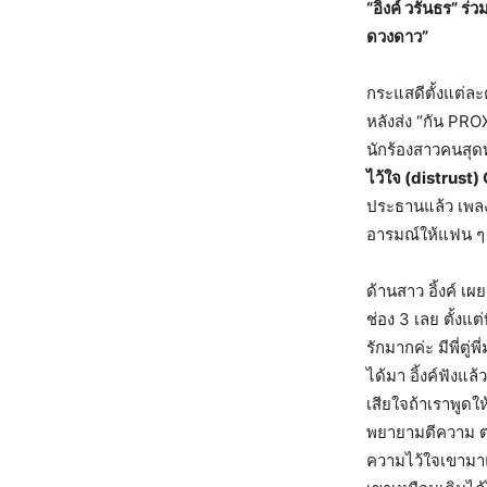
“อิ้งค์ วรันธร” ร
ดวงดาว”
กระแสดีตั้งแต่ละค
หลังส่ง “กัน PROX
นักร้องสาวคนสุดท
ไว้ใจ (distrust)
ประธานแล้ว เพลงป
อารมณ์ให้แฟน ๆ 
ด้านสาว อิ้งค์ เ
ช่อง 3 เลย ตั้งแต
รักมากค่ะ มีพี่ต
ได้มา อิ้งค์ฟังแ
เสียใจถ้าเราพูดใ
พยายามตีความ ตาม
ความไว้ใจเขามาแล