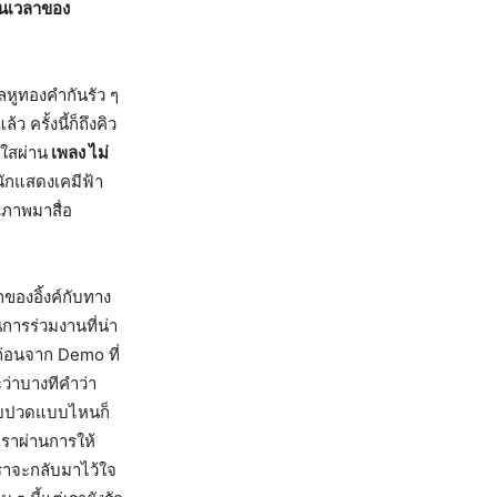
ป็นเวลาของ
ิลหูทองคำกันรัว ๆ
 ครั้งนี้ก็ถึงคิว
งใสผ่าน
เพลง ไม่
ักแสดงเคมีฟ้า
ณภาพมาสื่อ
กของอิ้งค์กับทาง
นการร่วมงานที่น่า
าก่อนจาก Demo ที่
ว่าบางทีคำว่า
เจ็บปวดแบบไหนก็
เราผ่านการให้
เราจะกลับมาไว้ใจ