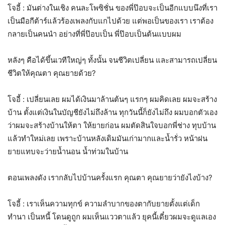
โจอี้ : มันต่างในเชิง คนละโพซิชั่น ของพี่ป๊อบจะเป็นอีกแบบนึงที่เรา
เป็นมือกีต้าร์แล้วร้องเพลงกับแกไปด้วย แต่พอเป็นของเรา เราต้อง
กลายเป็นคนนำ อย่างที่พี่ป๊อบเป็น พี่ป๊อบเป็นต้นแบบผม
หลังๆ คือได้ขึ้นเวทีใหญ่ๆ ทั้งนั้น จนชีวิตเปลี่ยน และสามารถเปลี่ยน
ชีวิตให้คุณตา คุณยายด้วย?
โจอี้ : เปลี่ยนเลย ผมได้เงินมาล้านต้นๆ แรกๆ ผมคิดเลย ผมจะสร้าง
บ้าน ตั้งแต่เงินในบัญชียังไม่ถึงล้าน ทุกวันนี้ก็ยังไม่ถึง ผมบอกตัวเอง
ว่าผมจะสร้างบ้านให้ตา ให้ยายก่อน ผมตัดสินใจบอกพี่ช่าง ทุบบ้าน
แล้วทำใหม่เลย เพราะบ้านหลังเดิมมันเก่ามากและน้ำรั่ว หน้าฝน
ยายแทบจะว่ายน้ำนอน น้ำท่วมในบ้าน
ตอนเพลงดัง เรากลับไปบ้านครั้งแรก คุณตา คุณยายว่ายังไงบ้าง?
โจอี้ : เราเห็นความทุกข์ ความลำบากของตากับยายตั้งแต่เด็ก
ทำนา เป็นหนี้ โดนดูถูก ผมเห็นแววตาแล้ว ยุคนี้เดี๋ยวผมจะดูแลเอง