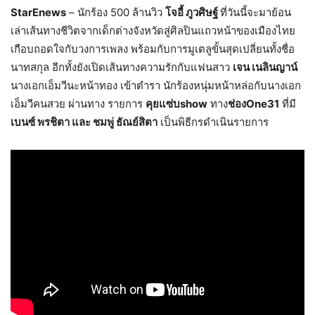
StarEnews
– นักร้อง 500 ล้านวิว
โจอี้ ภูวศิษฐ์
ที่วันนี้จะมาย้อน
เล่าเส้นทางชีวิตจากเด็กต่างจังหวัดสู่ศิลปินแถวหน้าของเมืองไทย
เกือบถอดใจกับวงการเพลง พร้อมกับการมูเตลูขั้นสุดเปลี่ยนทั้งชื่อ
นาทสกุล อีกทั้งยังเปิดเส้นทางความรักกับแฟนสาว
เจน เนลินญาน์
นางเอกเอ็มวีนะหน้าทอง เข้าตำรา นักร้องหนุ่มหน้าหล่อกับนางเอก
เอ็มวีคนสวย ผ่านทาง รายการ
คุยแซ่บshow
ทาง
ช่องOne31
ที่มี
เบนซ์ พรชิตา และ ชมพู่ ธัณย์สิตา
เป็นพิธีกรดำเนินรายการ