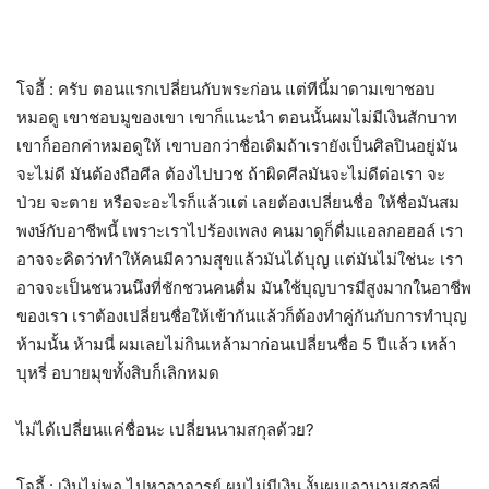
โจอี้ : ครับ ตอนแรกเปลี่ยนกับพระก่อน แต่ทีนี้มาดามเขาชอบ
หมอดู เขาชอบมูของเขา เขาก็แนะนำ ตอนนั้นผมไม่มีเงินสักบาท
เขาก็ออกค่าหมอดูให้ เขาบอกว่าชื่อเดิมถ้าเรายังเป็นศิลปินอยู่มัน
จะไม่ดี มันต้องถือศีล ต้องไปบวช ถ้าผิดศีลมันจะไม่ดีต่อเรา จะ
ป่วย จะตาย หรือจะอะไรก็แล้วแต่ เลยต้องเปลี่ยนชื่อ ให้ชื่อมันสม
พงษ์กับอาชีพนี้ เพราะเราไปร้องเพลง คนมาดูก็ดื่มแอลกอฮอล์ เรา
อาจจะคิดว่าทำให้คนมีความสุขแล้วมันได้บุญ แต่มันไม่ใช่นะ เรา
อาจจะเป็นชนวนนึงที่ชักชวนคนดื่ม มันใช้บุญบารมีสูงมากในอาชีพ
ของเรา เราต้องเปลี่ยนชื่อให้เข้ากันแล้วก็ต้องทำคู่กันกับการทำบุญ
ห้ามนั้น ห้ามนี่ ผมเลยไม่กินเหล้ามาก่อนเปลี่ยนชื่อ 5 ปีแล้ว เหล้า
บุหรี่ อบายมุขทั้งสิบก็เลิกหมด
ไม่ได้เปลี่ยนแค่ชื่อนะ เปลี่ยนนามสกุลด้วย?
โจอี้ : เงินไม่พอ ไปหาอาจารย์ ผมไม่มีเงิน งั้นผมเอานามสกุลพี่