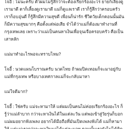
โจอี้ : ไม่นะครับ ตัวผมไม่รู้สึกว่าจะต้องเรียกร้องอะไร ยายก็เลี้ยงดู
เรามาดี ตาก็เลี้ยงดูเรามาดี แม่ก็ดูแลเราดี เราก็รู้สึกว่าครอบครัว
เราก็อบอุ่นดี ก็รู้สึกมีความสุขดี เพื่อนก็น่ารัก ชีวิตวัยเด็กตอนนั้นมัน
ก็มีความสุขมากๆ คือตั้งแต่พ่อเสีย จำได้ว่าแม่ก็ต้องมาทำงานที่
กรุงเทพเลย เพราะว่าแม่เป็นคนหาเงินเพื่อจุนเจือครอบครัว คือเป็น
เสาหลัก
แม่มาทำอะไรพอจะทราบไหม?
โจอี้ : นวดแผนโบราณครับ นวดไทย ถ้าผมปิดเทอมก็จะมาอยู่กับ
แม่ที่กรุงเทพ หรือบางเทศกาลแม่ก็จะกลับมาหา
แม่ใจดีมาก?
โจอี้ : ใช่ครับ แม่จะหามาให้ แต่ผมเป็นคนไม่ค่อยเรียกร้องอะไร ก็
รู้ว่าแม่ลำบาก กว่าจะหาเงินได้ในแต่ละวัน แต่พอเข้าสู่วัยรุ่นก็บอก
แม่ผมอยากฟังเพลง อยากได้มือถือที่มันเปิดเพลงฟังได้ แม่ก็หามา
ให้ แต่แม่เรากว่าจะหาเงินมาได้แต่ละบาท ตอนนั้นเรายังไม่ได้คิด