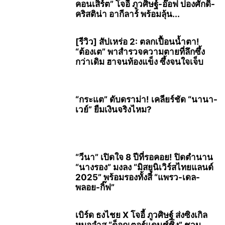
คอนเสิร์ต” โจอี้ ภูวศิษฐ์-อ๊อฟ ปองศักดิ์-
คริสติน่า อากีลาร์ พร้อมลุ้น...
[รีวิว] สัปเหร่อ 2: ตลกเปื้อนน้ำตา!
“ต้องเต” พาสำรวจความตายที่ลึกซึ้ง
กว่าเดิม ฮาจนท้องแข็ง ซึ้งจนใจเจ็บ
“กระแต” ดับดราม่า! เคลียร์ชัด “นานา-
เวย์” ยืมเงินจริงไหม?
“วีนา” เปิดใจ 8 ปีที่รอคอย! ปิดตำนาน
“นางรอง” มงลง “มิสยูนิเวิร์สไทยแลนด์
2025” พร้อมรองทั้งสี่ “แพรว-เดล-
พลอย-กิ๊ฟ”
เบิร์ด ธงไชย X โจอี้ ภูวศิษฐ์ ส่งซิงเกิล
หมอลำส “ด็อกเตอร์แดนซ์ซิ่ง” ชวน