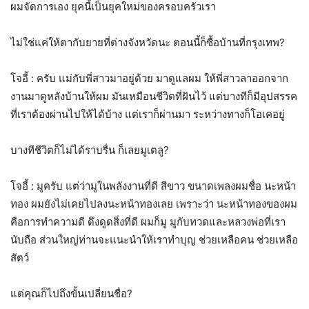
ผมจัดการเอง ยุคนี้เป็นยุคใหม่ของครอบครัวเรา
ไม่ใช่แค่ให้ตากับยายที่ต่างจังหวัดนะ ตอนนี้ก็ซื้อบ้านที่กรุงเทพ?
โจอี้ : ครับ แม่กับพี่สาวมาอยู่ด้วย มาดูแลผม ให้พี่สาวลาออกจาก
งานมาดูหลังบ้านให้ผม มันเหมือนชีวิตที่ฝันไว้ แต่บางทีก็มีอุปสรรค
ที่เราต้องผ่านไปให้ได้บ้าง แต่เราก็ผ่านมา ระหว่างทางก็โอเคอยู่
บางทีชีวิตก็ไม่ได้ราบรื่น ก็เลยมูเตลู?
โจอี้ : มูครับ แต่ว่ามูในพลังงานที่ดี สีขาว ขนาดเพลงผมชื่อ นะหน้า
ทอง ผมยังไม่เคยไปลงนะหน้าทองเลย เพราะว่า นะหน้าทองของผม
คือการทำความดี ดึงดูดสิ่งที่ดี ผมก็มู มูกับทวดและหลวงพ่อที่เรา
นับถือ ส่วนใหญ่ท่านจะแนะนำให้เราทำบุญ ช่วยเหลือคน ช่วยเหลือ
สัตว์
แต่คุณก็ไปถึงขั้นเปลี่ยนชื่อ?