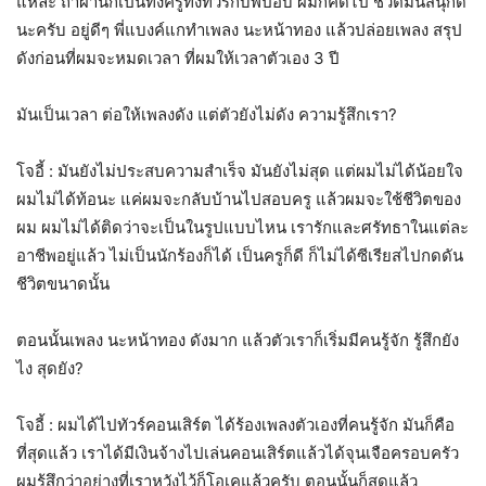
แหละ ถ้าผ่านก็เป็นทั้งครูทั้งทัวร์กับพี่ป๊อบ ผมก็คิดไป ชีวิตมันสนุกดี
นะครับ อยู่ดีๆ พี่แบงค์แกทำเพลง นะหน้าทอง แล้วปล่อยเพลง สรุป
ดังก่อนที่ผมจะหมดเวลา ที่ผมให้เวลาตัวเอง 3 ปี
มันเป็นเวลา ต่อให้เพลงดัง แต่ตัวยังไม่ดัง ความรู้สึกเรา?
โจอี้ : มันยังไม่ประสบความสำเร็จ มันยังไม่สุด แต่ผมไม่ได้น้อยใจ
ผมไม่ได้ท้อนะ แค่ผมจะกลับบ้านไปสอบครู แล้วผมจะใช้ชีวิตของ
ผม ผมไม่ได้ติดว่าจะเป็นในรูปแบบไหน เรารักและศรัทธาในแต่ละ
อาชีพอยู่แล้ว ไม่เป็นนักร้องก็ได้ เป็นครูก็ดี ก็ไม่ได้ซีเรียสไปกดดัน
ชีวิตขนาดนั้น
ตอนนั้นเพลง นะหน้าทอง ดังมาก แล้วตัวเราก็เริ่มมีคนรู้จัก รู้สึกยัง
ไง สุดยัง?
โจอี้ : ผมได้ไปทัวร์คอนเสิร์ต ได้ร้องเพลงตัวเองที่คนรู้จัก มันก็คือ
ที่สุดแล้ว เราได้มีเงินจ้างไปเล่นคอนเสิร์ตแล้วได้จุนเจือครอบครัว
ผมรู้สึกว่าอย่างที่เราหวังไว้ก็โอเคแล้วครับ ตอนนั้นก็สุดแล้ว