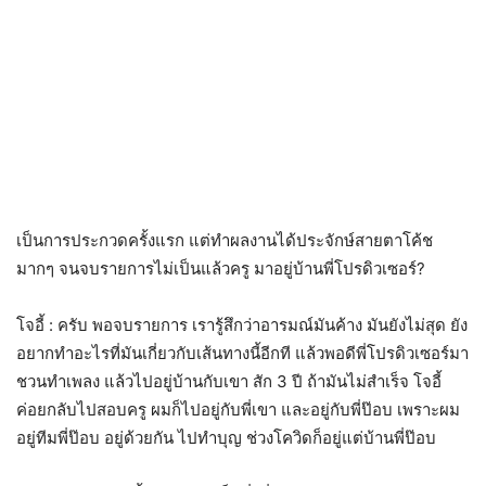
เป็นการประกวดครั้งแรก แต่ทำผลงานได้ประจักษ์สายตาโค้ช
มากๆ จนจบรายการไม่เป็นแล้วครู มาอยู่บ้านพี่โปรดิวเซอร์?
โจอี้ : ครับ พอจบรายการ เรารู้สึกว่าอารมณ์มันค้าง มันยังไม่สุด ยัง
อยากทำอะไรที่มันเกี่ยวกับเส้นทางนี้อีกที แล้วพอดีพี่โปรดิวเซอร์มา
ชวนทำเพลง แล้วไปอยู่บ้านกับเขา สัก 3 ปี ถ้ามันไม่สำเร็จ โจอี้
ค่อยกลับไปสอบครู ผมก็ไปอยู่กับพี่เขา และอยู่กับพี่ป๊อบ เพราะผม
อยู่ทีมพี่ป๊อบ อยู่ด้วยกัน ไปทำบุญ ช่วงโควิดก็อยู่แต่บ้านพี่ป๊อบ