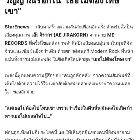
วิญญาณร็อกใน “เธอไม่ต้องโทษ
เขา”
StarEnews
– กลับมาสร้างความสั่นสะเทือนอีกครั้ง สำหรับศิลปิน
เสียงคุณภาพ เ
อ๊ะ จิรากร (AE JIRAKORN)
จากค่าย
ME
RECORDS
ที่ครั้งนี้ขอสลัดภาพจำศิลปินเสียงอบอุ่น มาในมุมที่จัด
จ้านและเข้มข้นยิ่งกว่าเดิม ด้วยซาวด์ดนตรี Modern Rock ที่หนัก
แน่นทั้งอารมณ์และพลัง ในซิงเกิลใหม่ล่าสุด “
เธอไม่ต้องโทษเขา
”
เพลงนี้พูดแทนความรู้สึกของ “คนถูกหักหลัง” จากความสัมพันธ์ที่
เต็มไปด้วยความไว้ใจ แต่กลับต้องพังทลายลงเพราะ “ความเผลอ
ใจ” ของอีกฝ่าย
“แต่เธอไม่ต้องไปโทษเขา เพราะว่าเรื่องในคืนนั้น มันคงไม่เกิด ถ้า
หากเธอไม่เผลอใจไป…”
ท่อนฮุกเพียงไม่กี่ประโยคนี้ เผยให้เห็นจุดยืนของคนที่ยังพยายาม