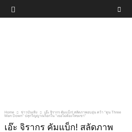
Home
ข่าวบันเทิง
เอ๊ะ จิรากร คัมแบ็ก! สลัดภาพอบอุ่น คว้า “ตูน Three
Man Down” ปลุกวิญญาณร็อกใน “เธอไม่ต้องโทษเขา”
เอ๊ะ จิรากร คัมแบ็ก! สลัดภาพ