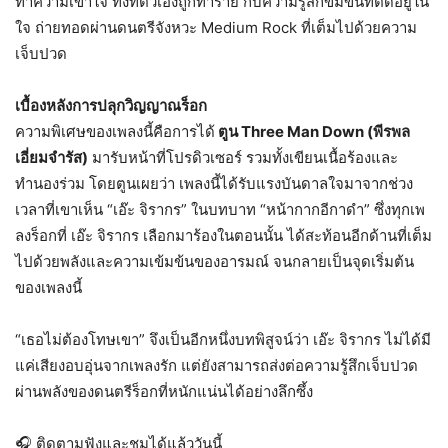
ทำความเข้าใจ ทั้งที่ตัวเองถูกทำร้าย กับความรู้สึกขมขื่นที่ติดอยู่ใน
ใจ ถ่ายทอดผ่านดนตรีจังหวะ Medium Rock ที่เต็มไปด้วยความ
เจ็บปวด
เบื้องหลังการปลุกวิญญาณร็อก
ความพิเศษของเพลงนี้คือการได้
ตูน Three Man Down (พีรพล
เอี่ยมจำรัส)
มารับหน้าที่โปรดิวเซอร์ รวมทั้งเขียนเนื้อร้องและ
ทำนองร่วม โดยตูนเผยว่า เพลงนี้ได้รับแรงบันดาลใจมาจากช่วง
เวลาที่เขาเห็น “เอ๊ะ จิรากร” ในบทบาท “หน้ากากอีกาดำ” ซึ่งทุกเพ
ลงร็อกที่ เอ๊ะ จิรากร เลือกมาร้องในตอนนั้น ได้สะท้อนอีกด้านที่เต็ม
ไปด้วยพลังและความเข้มข้นของอารมณ์ จนกลายเป็นจุดเริ่มต้น
ของเพลงนี้
“เธอไม่ต้องโทษเขา” จึงเป็นอีกหนึ่งบทพิสูจน์ว่า เอ๊ะ จิรากร ไม่ได้มี
แค่เสียงอบอุ่นจากเพลงรัก แต่ยังสามารถส่งต่อความรู้สึกเจ็บปวด
ผ่านพลังของดนตรีร็อกที่หนักแน่นได้อย่างลึกซึ้ง
🎧
ติดตามฟังและชมได้แล้ววันนี้