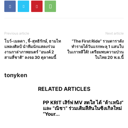
Previous article
Next article
โบว์-เมลดา , จี๋-สุทธิรักษ์, ธามไท
“The First Ride” รวมดาราดัง
แพลงศิลป์ นำทีมนักแสดงร่วม
ทำรายได้วันแรกทะลุ 1 แสนใบ
งานกาล่าภาพยนตร์ “อนงค์ 2
ในเกาหลีใต้! เตรียมพบความป่วน
สามสี่ชาติ” ลงจอ 30 ตุลาคมนี้
ในไทย 20 พ.ย.นี้
tonyken
RELATED ARTICLES
PP KRIT เสิร์ฟ MV สดใส ได้ “ต้าเหนิง”
และ “ณิชา” ร่วมเติมสีสันในซิงเกิลใหม่
“Your...