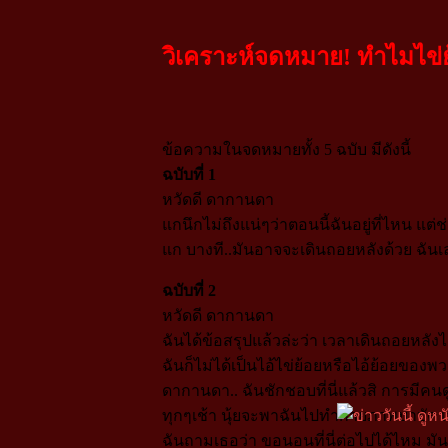
วิเคราะห์จดหมาย! ทำไมไข
ข้อความในจดหมายทั้ง 5 ฉบับ มีดังนี้
ฉบับที่ 1
หวัดดี ดากานดา
แกนึกไม่ถึงแน่ๆว่าตอนนี้ฉันอยู่ที่ไหน แต
แก บางที..มันอาจจะเดินถอยหลังด้วย ฉันเ
ฉบับที่ 2
หวัดดี ดากานดา
ฉันได้ข้อสรุปแล้วล่ะว่า เวลาเดินถอยหลังได้
ฉันก็ไม่ได้เป็นไอ้ไข่ย้อยหรือไอ้ย้อยของพ
ดากานดา.. ฉันชักชอบที่นี่แล้วสิ การมีคน
ทุกๆเช้า นุ้ยจะพาฉันไปทำกายภาพบำบัด เอ
ฉันถามเธอว่า ขอนอนที่นี่ต่อไปได้ไหม มั