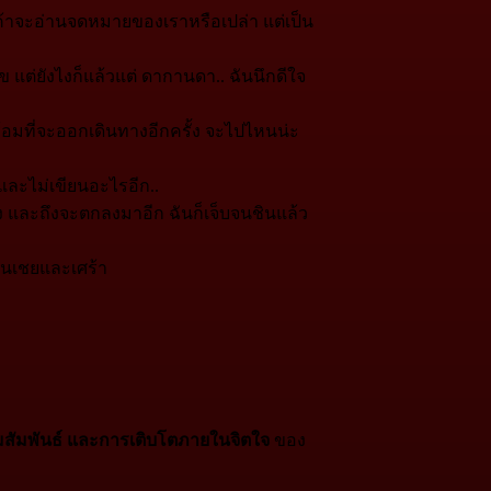
่าเค้าจะอ่านจดหมายของเราหรือเปล่า แต่เป็น
ข แต่ยังไงก็แล้วแต่ ดากานดา.. ฉันนึกดีใจ
ร้อมที่จะออกเดินทางอีกครั้ง จะไปไหนน่ะ
และไม่เขียนอะไรอีก..
อง และถึงจะตกลงมาอีก ฉันก็เจ็บจนชินแล้ว
ันเชยและเศร้า
สัมพันธ์ และการเติบโตภายในจิตใจ
ของ