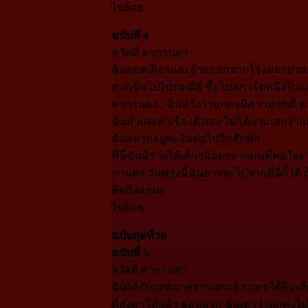
ไข่ย้อย
ฉบับที่ 4
หวัดดี ดากานดา
ฉันถอดเฝือกและย้ายออกจากโรงพยาบาลแล้
พวกนั้นไปไปรษณีย์ ซื้อโปสการ์ดหนึ่งใบแ
ดากานดา.. ฉันหวังว่าแกคงมีความสุขดี อา
ฉันมัวแต่เล่าเรื่องตัวเอง ไม่ได้ถามเลยว
ฉันอยากอยู่พะงันต่อไปอีกสักพัก
ที่นี่ฉันมีรายได้เล้กๆน้อยๆจากคนที่พอใจงาน
กานดา วันพรุ่งนี้ฉันอาจจะไปจากที่นี่ก็ได้ 
คิดถึงแกนะ
ไข่ย้อย
ฉบับสุดท้าย
ฉบับที่ 5
สวัสดี ดากานดา
ฉันได้รับจดหมายจากแกแล้ว แทบได้ยินเสียง
ที่ส่งมาให้แล้ว ตอนแรก ฉันเดาว่าแกคงไม