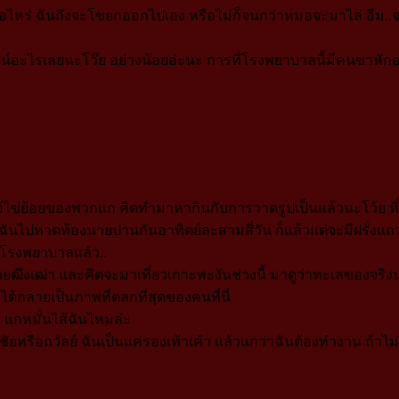
มเมื่อไหร่ ฉันถึงจะโขยกออกไปเอง หรือไม่ก็จนกว่าหมอจะมาไล่ อืม..
อะไรเลยนะโว๊ย อย่างน้อยอ่ะนะ การที่โรงพยาบาลนี้มีคนขาหักอย่าง
ไอ้ไข่ย้อยของพวกแก คิดทำมาหากินกับการวาดรูปเป็นแล้วนะโว้ย ที่ฉ
ฉันไปหาดท้องนายปานกันอาทิตย์ละสามสี่วัน ก็แล้วแต่จะมีฝรั่งแถว
งโรงพยาบาลแล้ว..
วยฒึงเฒ่า และคิดจะมาเที่ยวเกาะพะงันช่วงนี้ มาดูว่าทะเลของจริงน่
ได้กลายเป็นภาพที่ตลกที่สุดของคนที่นี่
 แกหมั่นไส้ฉันไหมล่ะ
ยหรือถวัลย์ ฉันเป็นแค่รองเท้าเค้า แล้วแกว่าฉันต้องทำงาน ถ้าไม่เพื