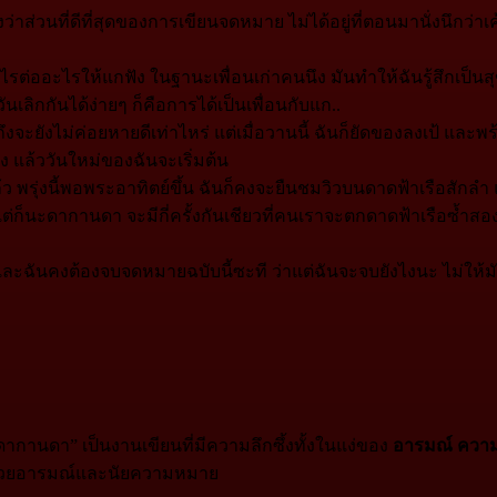
ึงว่าส่วนที่ดีที่สุดของการเขียนจดหมาย ไม่ได้อยู่ที่ตอนมานั่งนึกว
ะไรต่ออะไรให้แกฟัง ในฐานะเพื่อนเก่าคนนึง มันทำให้ฉันรู้สึกเป็นสุ
วันเลิกกันได้ง่ายๆ ก็คือการได้เป็นเพื่อนกับแก..
ะยังไม่ค่อยหายดีเท่าไหร่ แต่เมื่อวานนี้ ฉันก็ยัดของลงเป้ และพ
ลัง แล้ววันใหม่ของฉันจะเริ่มต้น
ว พรุ่งนี้พอพระอาทิตย์ขึ้น ฉันก็คงจะยืนชมวิวบนดาดฟ้าเรือสักลำ 
 แต่ก็นะดากานดา จะมีกี่ครั้งกันเชียวที่คนเราจะตกดาดฟ้าเรือซ้ำส
ะฉันคงต้องจบจดหมายฉบับนี้ซะที ว่าแต่ฉันจะจบยังไงนะ ไม่ให้ม
 “ดากานดา” เป็นงานเขียนที่มีความลึกซึ้งทั้งในแง่ของ
อารมณ์ ความ
มด้วยอารมณ์และนัยความหมาย