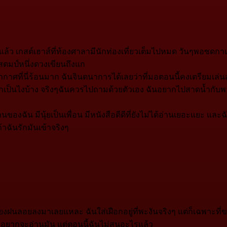
ว เกสต์เฮาส์ที่ท้องศาลามีนักท่องเที่ยวเต็มไปหมด วันๆพอซดก
สตมป์หนึ่งดวงเขียนถึงแก
กาศที่นี่ร้อนมาก ฉันจินตนาการได้เลยว่าที่มอตอนนี้คงเตรียมเล่
่าแกเป็นไงบ้าง จริงๆฉันควรไปถามด้วยตัวเอง ฉันอยากไปสาดน้ำกับพ
ของฉัน มีนุ้ยเป็นเพื่อน มีหนังสือดีดีที่ยังไม่ได้อ่านเยอะแยะ และฉ
ถ้าฉันรักมันเข้าจริงๆ
ฝนลอยลงมาเลยแหละ ฉันใส่เฝือกอยู่ที่พะงันจริงๆ แต่ก็เฉพาะที่ขา
่อยากจะอ่านมัน แต่ตอนนี้ฉันไม่สนอะไรแล้ว