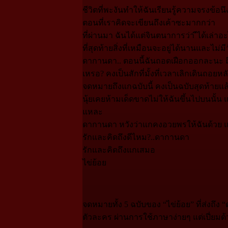
ชีวิตที่พะงันทำให้ฉันเรียนรู้ความจรงข้อน
ตอนที่เราคิดจะเขียนถึงเค้าซะมากกว่า
ที่ผ่านมา ฉันได้แต่จินตนาการว่า ืได้เล่าอ
ที่สุดท้ายสิ่งที่เหมือนจะอยู่ได้นานและไม่มี
ดากานดา.. ตอนนี้ฉันถอดเฝือกออกละนะ ถึงจ
เหรอ? คงเป็นสักที่มั้งที่เวลาเลิกเดินถอยห
จดหมายถึงแกฉบับนี้ คงเป็นฉบับสุดท้ายแล้
นุ้ยเคยห้ามเด็ดขาดไม่ให้ฉันขึ้นไปบนนั้น
แหละ
ดากานดา หวังว่าแกคงอวยพรให้ฉันด้วย แล
รักและคิดถึงดีไหม?..ดากานดา
รักและคิดถึงแกเสมอ
ไข่ย้อย
จดหมายทั้ง 5 ฉบับของ “ไข่ย้อย” ที่ส่งถึง
ตัวละคร ผ่านการใช้ภาษาง่ายๆ แต่เปี่ย