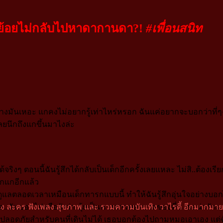
่ย้อยไม่กลับไปหาดากานดา?!
#เพื่อนสนิท
่ช่างมันเหอะ แกคงไม่อยากรู้เท่าไหร่หรอก ฉันแค่อยากจะบอกว่าที่ๆฉ
ลยนึกถึงแกขึ้นมาไงล่ะ
จริงๆ ตอนนี้ฉันรู้สึกได้กลับเป็นเด็กอีกครั้งเลยแหละ ไม่สิ..ต้องเรียก
วกแกอีกแล้ว
ดูแลตลอดเวลาเหมือนเด็กทารกแบบนี้ ทำให้ฉันรู้สึกอุ่นใจอย่างบอกไ
..ฉันบอกไปหรือยังว่า นุ้ยเป็นนางสาวพยาบาลของที่นี่ เธอน่ารัก
นปลอดภัยสำหรับคนที่เดินไม่ได้ เธอบอกต้องไปถามหมอเอาเอง แต่ฉั