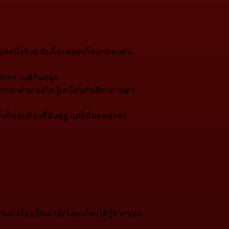
าแฟหนึ่งถ้วย ฉันก็จะค่อยๆโขยกหลบคน
นสงกรานต์กันสนุก
วกแกด้วย แต่ไม่รู้เหมือนกันสิดากานดา
ันก็ชอบห้องที่ฉันอยู่ แต่ก็นั่นแหละดา
นะ เรื่องเป็นมายังไงแกก็คงได้รู้จากของ