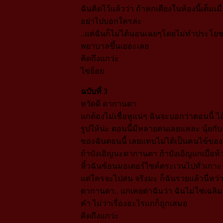
ฉันคิดไว้แล้วว่า ถ้าหกเตียงในห้องนี้เต็
อย่าไปบอกใครล่ะ
..แต่ฉันก็ไม่ได้นอนเฉยๆโดยไม่ทำประโยชน์
พยาบาลขึ้นเยอะเลย
คิดถึงแกว่ะ
ไข่ย้อย
ฉบับที่ 3
หวัดดี ดากานดา
แกต้องไม่เชื่อหูแน่ๆ ฉันจะบอกว่าตอนนี้ 
รูปให้น่ะ ตอนนี้มีหลายคนเลยแหละ นุ้ยกับ
ของฉันตอนนี้ เลยแทบไม่ได้เป็นคนไข้ขอ
ถ้าบังเอิญนะดากานดา ถ้าบังเอิญแกเบื่อห้
หิ้วฉันซ้อนมอเตอร์ไซค์ตระเวนไปทั่วเกาะ 
แต่ใครจะไปสน จริงมะ ก็ฉันรวยแล้วนี่หว่า
ดากานดา.. แกเคยด่าฉันว่า ฉันไม่ใช่เฉลิมชั
คำ ไม่ว่าเรื่องอะไรแกก็ถูกเสมอ
คิดถึงแกว่ะ