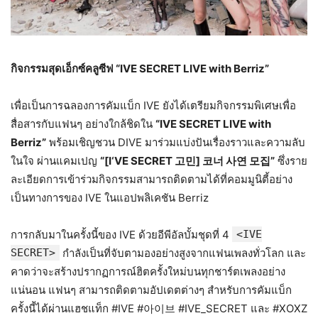
กิจกรรมสุดเอ็กซ์คลูซีฟ “IVE SECRET LIVE with Berriz”
เพื่อเป็นการฉลองการคัมแบ็ก IVE ยังได้เตรียมกิจกรรมพิเศษเพื่อ
สื่อสารกับแฟนๆ อย่างใกล้ชิดใน
“IVE SECRET LIVE with
Berriz”
พร้อมเชิญชวน DIVE มาร่วมแบ่งปันเรื่องราวและความลับ
ในใจ ผ่านแคมเปญ
“[I‘VE SECRET 고민] 코너 사연 모집”
ซึ่งราย
ละเอียดการเข้าร่วมกิจกรรมสามารถติดตามได้ที่คอมมูนิตี้อย่าง
เป็นทางการของ IVE ในแอปพลิเคชัน Berriz
การกลับมาในครั้งนี้ของ IVE ด้วยอีพีอัลบั้มชุดที่ 4
<IVE
SECRET>
กำลังเป็นที่จับตามองอย่างสูงจากแฟนเพลงทั่วโลก และ
คาดว่าจะสร้างปรากฏการณ์ฮิตครั้งใหม่บนทุกชาร์ตเพลงอย่าง
แน่นอน แฟนๆ สามารถติดตามอัปเดตต่างๆ สำหรับการคัมแบ็ก
ครั้งนี้ได้ผ่านแฮชแท็ก #IVE #아이브 #IVE_SECRET และ #XOXZ