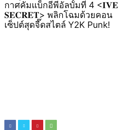
กาศคัมแบ็กอีพีอัลบั้มที่ 4 <𝐈𝐕𝐄
𝐒𝐄𝐂𝐑𝐄𝐓> พลิกโฉมด้วยคอน
เซ็ปต์สุดจี๊ดสไตล์ Y2K Punk!