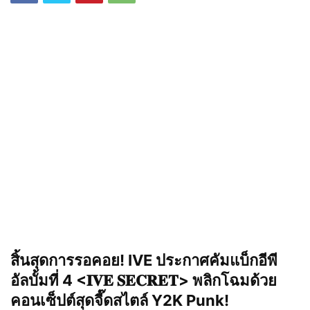
สิ้นสุดการรอคอย! IVE ประกาศคัมแบ็กอีพี
อัลบั้มที่ 4 <𝐈𝐕𝐄 𝐒𝐄𝐂𝐑𝐄𝐓> พลิกโฉมด้วย
คอนเซ็ปต์สุดจี๊ดสไตล์ Y2K Punk!