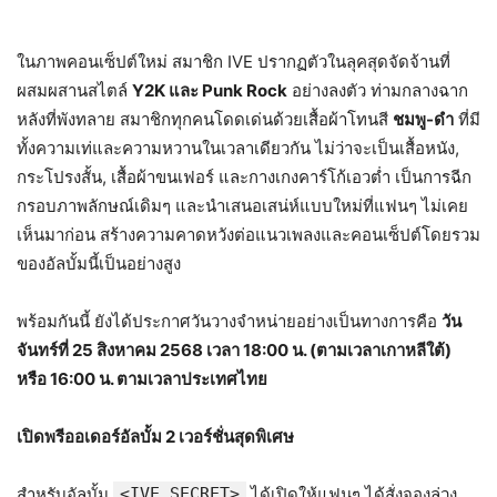
ในภาพคอนเซ็ปต์ใหม่ สมาชิก IVE ปรากฏตัวในลุคสุดจัดจ้านที่
ผสมผสานสไตล์
Y2K และ Punk Rock
อย่างลงตัว ท่ามกลางฉาก
หลังที่พังทลาย สมาชิกทุกคนโดดเด่นด้วยเสื้อผ้าโทนสี
ชมพู-ดำ
ที่มี
ทั้งความเท่และความหวานในเวลาเดียวกัน ไม่ว่าจะเป็นเสื้อหนัง,
กระโปรงสั้น, เสื้อผ้าขนเฟอร์ และกางเกงคาร์โก้เอวต่ำ เป็นการฉีก
กรอบภาพลักษณ์เดิมๆ และนำเสนอเสน่ห์แบบใหม่ที่แฟนๆ ไม่เคย
เห็นมาก่อน สร้างความคาดหวังต่อแนวเพลงและคอนเซ็ปต์โดยรวม
ของอัลบั้มนี้เป็นอย่างสูง
พร้อมกันนี้ ยังได้ประกาศวันวางจำหน่ายอย่างเป็นทางการคือ
วัน
จันทร์ที่ 25 สิงหาคม 2568 เวลา 18:00 น. (ตามเวลาเกาหลีใต้)
หรือ 16:00 น. ตามเวลาประเทศไทย
เปิดพรีออเดอร์อัลบั้ม 2 เวอร์ชั่นสุดพิเศษ
สำหรับอัลบั้ม
<IVE SECRET>
ได้เปิดให้แฟนๆ ได้สั่งจองล่วง