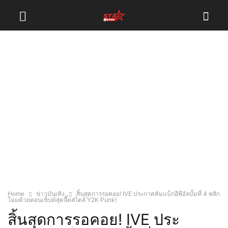
Home
ข่าวบันเทิง
สิ้นสุดการรอคอย! IVE ประกาศคัมแบ็กอีพีอัลบั้มที่ 4 พลิก
โฉมด้วยคอนเซ็ปต์สุดจี๊ดสไตล์ Y2K Punk!
สิ้นสุดการรอคอย! IVE ประ