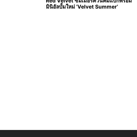
Red Velvet ซัมเมอร์ควีนคัมแบ็กพร้อม
มินิอัลบั้มใหม่ ‘Velvet Summer’