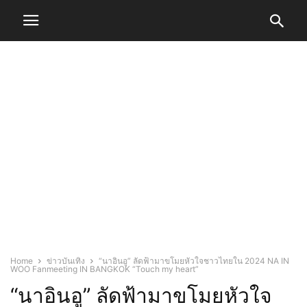
Home
ข่าวบันเทิง
“นาอินอู” ลัดฟ้ามาขโมยหัวใจชาวไทยใน 2024 NA IN
WOO Fanmeeting IN BANGKOK “Touch my heart”
“นาอินอู” ลัดฟ้ามาขโมยหัวใจ