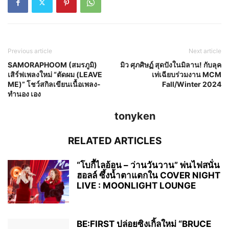
Previous article
Next article
SAMORAPHOOM (สมรภูมิ)
มิว ศุภศิษฏ์ สุดปังในมิลาน! กับลุค
เสิร์ฟเพลงใหม่ “ตัดผม (LEAVE
เท่เฉียบร่วมงาน MCM
ME)” โชว์สกิลเขียนเนื้อเพลง-
Fall/Winter 2024
ทำนอง เอง
tonyken
RELATED ARTICLES
“โบกี้ไลอ้อน – ว่านวันวาน” พ่นไฟสนั่น
ฮอลล์ ซึ้งน้ำตาแตกใน COVER NIGHT
LIVE : MOONLIGHT LOUNGE
BE:FIRST ปล่อยซิงเกิ้ลใหม่ “BRUCE