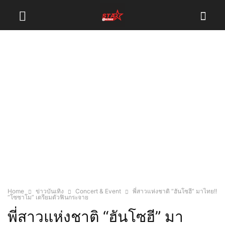
Home
ข่าวบันเทิง
Concert & Event
พี่สาวแห่งชาติ “ฮันโซฮี” มาไทย!!
“โซซาโม” เตรียมตัวฟินกระจาย
พี่สาวแห่งชาติ “ฮันโซฮี” มา