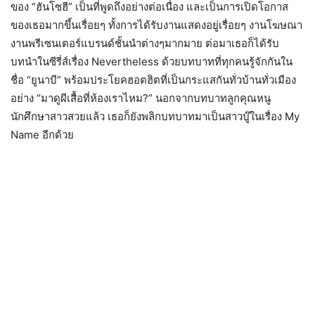
ของ “ฮันโซฮี” เป็นที่พูดถึงอย่างต่อเนื่อง และเป็นการเปิดโอกาส
ของเธอมากขึ้นเรื่อยๆ ทั้งการได้รับงานแสดงอยู่เรื่อยๆ งานโฆษณา
งานพรีเซนเตอร์แบรนด์ชั้นนำต่างๆมากมาย ต่อมาเธอก็ได้รับ
บทนำในซีรี่ส์เรื่อง Nevertheless ด้วยบทบาทที่ทุกคนรู้จักกันใน
ชื่อ “ยูนาบี” พร้อมประโยคฮอตฮิตที่เป็นกระแสกันทั่วบ้านทั่วเมือง
อย่าง “มาดูผีเสื้อที่ห้องเราไหม?” นอกจากบทบาทลูกคุณหนู
นักศึกษาสาวสวยแล้ว เธอก็ยังพลิกบทบาทมาเป็นสาวบู๊ในเรื่อง My
Name อีกด้วย