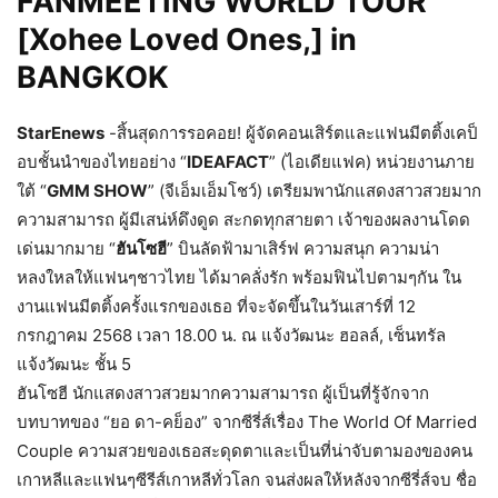
FANMEETING WORLD TOUR
[Xohee Loved Ones,] in
BANGKOK
StarEnews
-สิ้นสุดการรอคอย! ผู้จัดคอนเสิร์ตและแฟนมีตติ้งเคป็
อบชั้นนำของไทยอย่าง “
IDEAFACT
” (ไอเดียแฟค) หน่วยงานภาย
ใต้ “
GMM SHOW
” (จีเอ็มเอ็มโชว์) เตรียมพานักแสดงสาวสวยมาก
ความสามารถ ผู้มีเสน่ห์ดึงดูด สะกดทุกสายตา เจ้าของผลงานโดด
เด่นมากมาย “
ฮันโซฮี
” บินลัดฟ้ามาเสิร์ฟ ความสนุก ความน่า
หลงใหลให้แฟนๆชาวไทย ได้มาคลั่งรัก พร้อมฟินไปตามๆกัน ใน
งานแฟนมีตติ้งครั้งแรกของเธอ ที่จะจัดขึ้นในวันเสาร์ที่ 12
กรกฎาคม 2568 เวลา 18.00 น. ณ แจ้งวัฒนะ ฮอลล์, เซ็นทรัล
แจ้งวัฒนะ ชั้น 5
ฮันโซฮี นักแสดงสาวสวยมากความสามารถ ผู้เป็นที่รู้จักจาก
บทบาทของ “ยอ ดา-คย็อง” จากซีรี่ส์เรื่อง The World Of Married
Couple ความสวยของเธอสะดุดตาและเป็นที่น่าจับตามองของคน
เกาหลีและแฟนๆซีรีส์เกาหลีทั่วโลก จนส่งผลให้หลังจากซีรี่ส์จบ ชื่อ