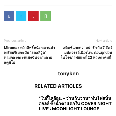
Previous article
Next article
Miramax คว้าสิทธิ์หนัง หลานม่า
สติทช์แจกความน่ารัก กับ 7 สัตว์
เตรียมรีเมกฉบับ “ฮอลลีวู้ด”
มหัศจรรย์เมืองไทย ก่อนบุกป่วน
ท่ามกลางการแข่งขันจากหลาย
ในโรงภาพยนตร์ 22 พฤษภาคมนี้
สตูดิโอ
tonyken
RELATED ARTICLES
“โบกี้ไลอ้อน – ว่านวันวาน” พ่นไฟสนั่น
ฮอลล์ ซึ้งน้ำตาแตกใน COVER NIGHT
LIVE : MOONLIGHT LOUNGE