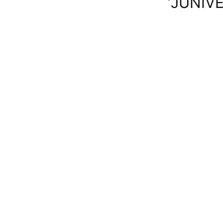
‘JUNIVE