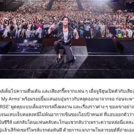
์เต็มไปความตื่
นเต้น และเสียงกรี๊ดจากแฟน ๆ เมื่อจูจีฮุนเปิดตัวกับเสียง
n My Arms’ พร้อมรอยยิ้มแสนอบอุ่นราวกับหลุ
ดออกมาจากจอ ก่อนจะพาทุ
SE’ พูดคุยแบบเต็มอรรถรสถึงผลงาน และเรื่องราวต่าง ๆ ของเขาอย่างเป
ดจนแทบเจ็บคอคงหนีไม่พ้
นอาการเขินของโอปป้าคนเท่ ที่แอบออกตัวว่า
ซีรีส์ แต่กลับโดนแฟนคลับตะโกนแซวกลั
บว่าเพราะความหล่อนี่แหละ
่
แล้วเสิร์ฟเซอร์ไพรส์แรกต่อทั
นที ด้วยการแจกภาพโพลารอยด์ที่ถ่
ายเอง