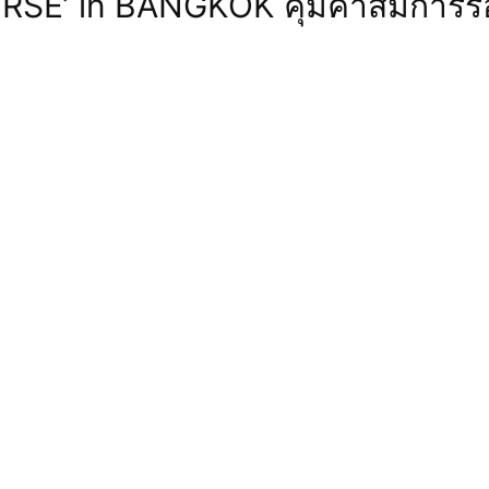
RSE’ in BANGKOK คุ้มค่าสมการ