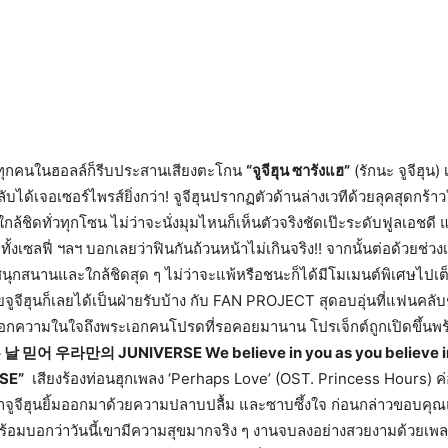
ทุกคนในฮอลล์ก็
รีบประสานเสียงตะโกน
“จูจีฮุน ซารังแฮ”
(รักนะ จูจีฮุน)
ลับได้เจอเซอร์ไพรส์ยิ่งกว่
า! จูจีฮุนปรากฏตัวด้านล่างเวทีด้
วยลุคสุดกร้าว
กล้
ชิดทั่วทุกโซน ไม่ว่าจะนั่งมุมไหนก็เห็นตัวจริ
งชัดเป๊ะระดับฟูลเอชดี แ
 ทั้งเซลฟี่ ฯลฯ บอกเลยว่าฟินกันถ้วนหน้าไม่เกิ
นจริง!! จากนั้นต่อด้วยช่วง
นุ
กสนานและใกล้ชิดสุด ๆ ไม่ว่าจะแพ้หรือชนะก็ได้มี
โมเมนต์พิเศษไปเต
จูจีฮุนก็เลยได้เป็นฝ่
ายรับบ้าง กับ FAN PROJECT สุดอบอุ่นที่แฟนคลับ
อกความในใจถึ
งพระเอกคนโปรดที่รอคอยมานาน โปรเจ็กต์ถูกเปิดขึ้นพร
날 믿어 우라만의 JUNIVERSE We believe in you as you believe i
SE”
เสียงร้องท่อนฮุ
กเพลง ‘Perhaps Love’ (OST. Princess Hours) ค่อ
จูจีฮุนยิ้มออกมาด้
วยความปลาบปลื้ม และซาบซึ้งใจ ก่อนกล่าวขอบคุณ
ร้อมบอกว่าวันนี้เขามีความสุ
ขมากจริง ๆ งานจบลงอย่างสวยงามด้วยเพลง