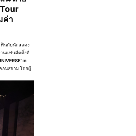
 Tour
มค่า
ินกับนั
กแสดง
านแฟนมีตติ้งที่
UNIVERSE’ in
อคอนสยาม โดยผู้