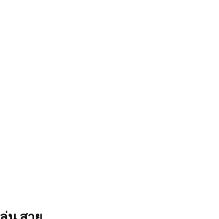
เล่น สาย