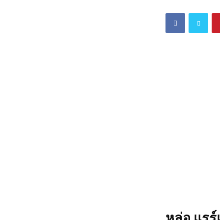
หล่อ แรร์