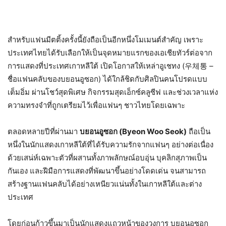
สำหรับแฟนมีตติ้งครั้งนี้ยังถือเป็นอีกหนึ่งโมเมนต์สำคัญ เพราะ
ประเทศไทยได้รับเลือกให้เป็นจุดหมายแรกของเอเชียทัวร์ต่อจาก
การแสดงที่ประเทศเกาหลีใต้ เปิดโอกาสให้เหล่าอูเชทง (우체통 –
ชื่อแฟนคลับของบยอนอูซอก) ได้ใกล้ชิดกับศิลปินคนโปรดแบบ
เต็มอิ่ม ผ่านโชว์สุดพิเศษ กิจกรรมสุดเอ็กซ์คลูซีฟ และช่วงเวลาแห่ง
ความทรงจำที่ถูกเตรียมไว้เพื่อแฟนๆ ชาวไทยโดยเฉพาะ
ตลอดหลายปีที่ผ่านมา
บยอนอูซอก (Byeon Woo Seok)
ถือเป็น
หนึ่งในนักแสดงเกาหลีใต้ที่ได้รับความรักจากแฟนๆ อย่างต่อเนื่อง
ด้วยเสน่ห์เฉพาะตัวที่ผสานทั้งภาพลักษณ์อบอุ่น บุคลิกสุภาพเป็น
กันเอง และฝีมือการแสดงที่พัฒนาขึ้นอย่างโดดเด่น จนสามารถ
สร้างฐานแฟนคลับได้อย่างเหนียวแน่นทั้งในเกาหลีใต้และต่าง
ประเทศ
โดยก่อนก้าวขึ้นมาเป็นนักแสดงแถวหน้าของวงการ บยอนอูซอก