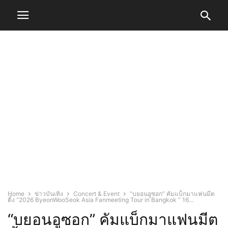
Home
ข่าวบันเทิง
Concert & Event
“บยอนอูซอก” คัมแบ็กมาแฟนมีต
ติ้ง “2026 ByeonWooSeok Asia Fanmeeting Tour in Bangkok ” 16...
“บยอนอูซอก” คัมแบ็กมาแฟนมีต