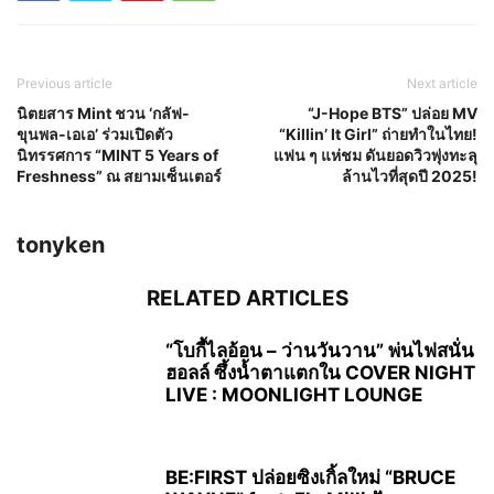
Previous article
Next article
นิตยสาร Mint ชวน ‘กลัฟ-
“J-Hope BTS” ปล่อย MV
ขุนพล-เอเอ’ ร่วมเปิดตัว
“Killin’ It Girl” ถ่ายทำในไทย!
นิทรรศการ “MINT 5 Years of
แฟน ๆ แห่ชม ดันยอดวิวพุ่งทะลุ
Freshness” ณ สยามเซ็นเตอร์
ล้านไวที่สุดปี 2025!
tonyken
RELATED ARTICLES
“โบกี้ไลอ้อน – ว่านวันวาน” พ่นไฟสนั่น
ฮอลล์ ซึ้งน้ำตาแตกใน COVER NIGHT
LIVE : MOONLIGHT LOUNGE
BE:FIRST ปล่อยซิงเกิ้ลใหม่ “BRUCE