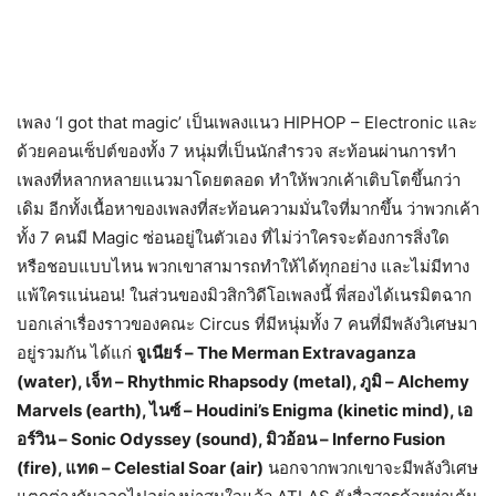
เพลง ‘I got that magic’ เป็นเพลงแนว HIPHOP – Electronic และ
ด้วยคอนเซ็ปต์ของทั้ง 7 หนุ่มที่เป็นนักสำรวจ สะท้อนผ่านการทำ
เพลงที่หลากหลายแนวมาโดยตลอด ทำให้พวกเค้าเติบโตขึ้นกว่า
เดิม อีกทั้งเนื้อหาของเพลงที่สะท้อนความมั่นใจที่มากขึ้น ว่าพวกเค้า
ทั้ง 7 คนมี Magic ซ่อนอยู่ในตัวเอง ที่ไม่ว่าใครจะต้องการสิ่งใด
หรือชอบแบบไหน พวกเขาสามารถทำให้ได้ทุกอย่าง และไม่มีทาง
แพ้ใครแน่นอน! ในส่วนของมิวสิกวิดีโอเพลงนี้ พี่สองได้เนรมิตฉาก
บอกเล่าเรื่องราวของคณะ Circus ที่มีหนุ่มทั้ง 7 คนที่มีพลังวิเศษมา
อยู่รวมกัน ได้แก่
จูเนียร์
–
The Merman Extravaganza
(water)
, เจ็ท
–
Rhythmic Rhapsody (metal)
, ภูมิ
–
Alchemy
Marvels (earth)
, ไนซ์
–
Houdini’s Enigma (kinetic mind)
, เอ
อร์วิน
–
Sonic Odyssey (sound)
, มิวอ้อน
–
Inferno Fusion
(fire)
, แทด
–
Celestial Soar (air)
นอกจากพวกเขาจะมีพลังวิเศษ