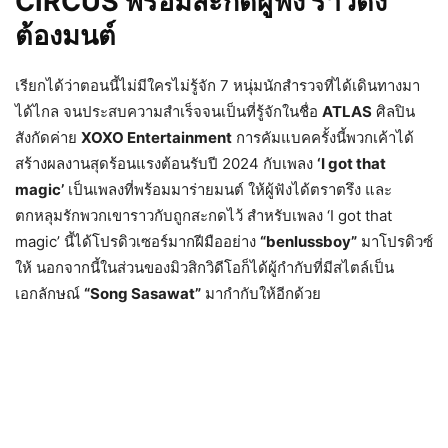
CIRCUS
พร้อมสะกดผู้ฟัง ราวดั่ง
ต้องมนต์
เรียกได้ว่าตอนนี้ไม่มีใครไม่รู้จัก 7 หนุ่มนักสำรวจที่ได้เดินทางมา
ได้ไกล จนประสบความสำเร็จจนเป็นที่รู้จักในชื่อ
ATLAS
ศิลปิน
สังกัดค่าย
XOXO Entertainment
การคัมแบคครั้งนี้พวกเค้าได้
สร้างผลงานสุดร้อนแรงต้อนรับปี 2024 กับเพลง
‘
I got that
magic
’
เป็นเพลงที่พร้อมมาร่ายมนต์ ให้ผู้ฟังได้ตราตรึง และ
ตกหลุมรักพวกเขาราวกับถูกสะกดไว้ สำหรับเพลง ‘I got that
magic’ นี้ได้โปรดิวเซอร์มากฝีมืออย่าง
“
benlussboy
”
มาโปรดิวซ์
ให้ นอกจากนี้ในส่วนของมิวสิกวิดีโอก็ได้ผู้กำกับที่มีสไตล์เป็น
เอกลักษณ์
“
Song Sasawat”
มากำกับให้อีกด้วย