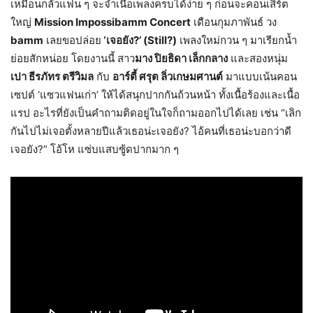
เหมือนกลัวแฟน ๆ จะจำเนื้อเพลงครบได้ง่าย ๆ ก่อนจะคอนเสิร์ต
ใหญ่
Mission Impossibamm Concert
เดือนกุมภาพันธ์ วง
bamm
เลยขอปล่อย
‘เจอยัง?’ (Still?)
เพลงใหม่กวน ๆ มาเรียกน้ำ
ย่อยสักหน่อย โดยงานนี้ สาว
มาง ปิยธิดา เล็กกลาง
และสองหนุ่ม
เปา ธีรภัทร ตรีวิมล
กับ
อาร์ตี้ ศรุต ลิ่วเกษมศานต์
มาแบบเน้นคอน
เซปต์ ‘แซวแฟนเก่า’ ให้ได้สนุกปากกันถ้วนหน้า ทั้งเนื้อร้องและเนื้อ
แรป อะไรที่ยังเป็นคำถามติดอยู่ในใจก็ถามออกไปได้เลย เช่น “เลิก
กันไปไม่เจอตั้งหลายปีแล้วเธอน่ะเจอยัง? ไอ้คนที่เธอน่ะบอกว่าดี
เจอยัง?” โอ้โห แซ่บแสบซู้ดปากมาก ๆ