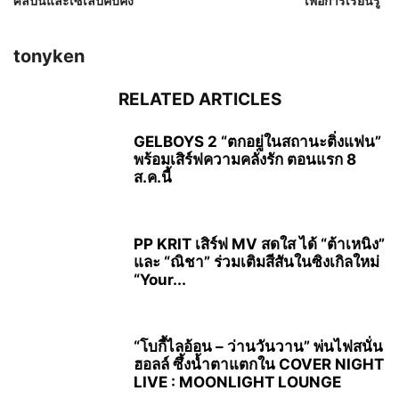
ศิลปินและเซเลปคับคั่ง
เพื่อการเรียนรู้”
tonyken
RELATED ARTICLES
GELBOYS 2 “ตกอยู่ในสถานะติ่งแฟน”
พร้อมเสิร์ฟความคลั่งรัก ตอนแรก 8
ส.ค.นี้
PP KRIT เสิร์ฟ MV สดใส ได้ “ต้าเหนิง”
และ “ณิชา” ร่วมเติมสีสันในซิงเกิลใหม่
“Your...
“โบกี้ไลอ้อน – ว่านวันวาน” พ่นไฟสนั่น
ฮอลล์ ซึ้งน้ำตาแตกใน COVER NIGHT
LIVE : MOONLIGHT LOUNGE