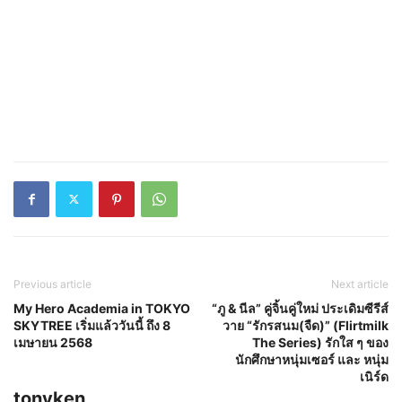
Previous article
Next article
My Hero Academia in TOKYO
“ภู & นีล” คู่จิ้นคู่ใหม่ ประเดิมซีรีส์
SKYTREE เริ่มแล้ววันนี้ ถึง 8
วาย “รักรสนม(จืด)” (Flirtmilk
เมษายน 2568
The Series) รักใส ๆ ของ
นักศึกษาหนุ่มเซอร์ และ หนุ่ม
เนิร์ด
tonyken