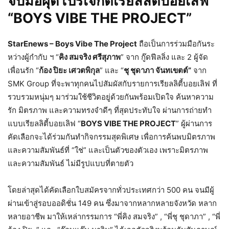
จับมือผุดโปรเจ็กต์เรียลลิตี้บอยเลิฟ
“BOYS VIBE THE PROJECT”
StarEnews – Boys Vibe The Project
ถือเป็นการร่วมมือกันระ
หว่างผู้กํากับ ฯ “
คิง สมจริง ศรีสุภาพ
” จาก กู๊ดฟีลลิ่ง และ 2 ผู้จัด
เพื่อนรัก “
ก้อง ปิยะ เศวตพิกุล
” และ “
ชุ ชุดาภา จันทเขตต์”
จาก
SMK Group ที่จะพาทุกคนไปสัมผัสกับรายการเรียลลิตี้บอยเลิฟ ที่
รวบรวมหนุ่มๆ มาร่วมใช้ชีวิตอยู่ด้วยกันพร้อมเปิดใจ ค้นหาความ
รัก มิตรภาพ และความทรงจำดีๆ ที่สุดประทับใจ ผ่านการถ่ายทํา
แบบเรียลลิตี้บอยเลิฟ “
BOYS VIBE THE PROJECT
” ผู้ผ่านการ
คัดเลือกจะได้ร่วมกันทํากิจกรรมสุดพิเศษ เพื่อการค้นพบมิตรภาพ
และความสัมพันธ์ที่ “ใช่” และเป็นตัวของตัวเอง เพราะมิตรภาพ
และความสัมพันธ์ ไม่มีรูปแบบที่ตายตัว
โดยล่าสุดได้คัดเลือกใบสมัครจากทั่วประเทศกว่า 500 คน จนมีผู้
ผ่านเข้าสู่รอบออดิชั่น 149 คน ซึ่งมาจากหลากหลายจังหวัด หลาก
หลายอาชีพ มาให้เหล่ากรรมการ “พี่คิง สมจริง” , “พี่ชุ ชุดาภา” , “พี่