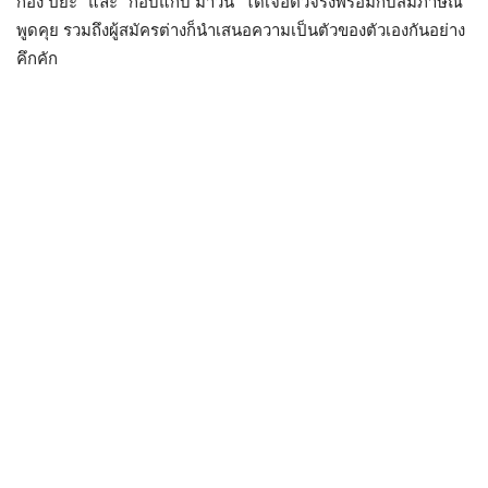
ก้อง ปิยะ” และ “ก๊อบแก๊บ มาวิน” ได้เจอตัวจริงพร้อมกับสัมภาษณ์
พูดคุย รวมถึงผู้สมัครต่างก็นำเสนอความเป็นตัวของตัวเองกันอย่าง
คึกคัก