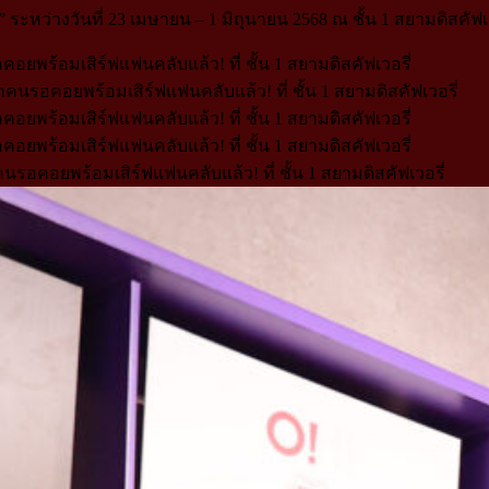
หว่างวันที่ 23 เมษายน – 1 มิถุนายน 2568 ณ ชั้น 1 สยามดิสคัฟเว