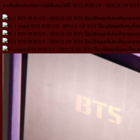
มาสัมผัสประสบการณ์พิเศษได้ที่ “BTS POP-UP : SPACE OF BTS” ระ