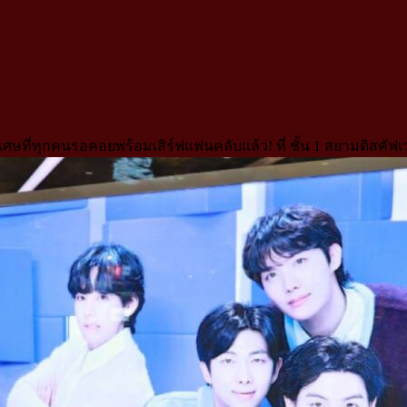
ษที่ทุกคนรอคอยพร้อมเสิร์ฟแฟนคลับแล้ว! ที่ ชั้น 1 สยามดิสคัฟเว