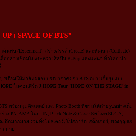
P-UP : SPACE OF BTS”
าค้นพบ (Experiment), สร้างสรรค์ (Create) และพัฒนา (Cultivate)
็นสื่อกลางเชื่อมโยงระหว่างศิลปิน K-Pop และแฟนๆ ทั่วโลก นำ
่
ใหญ่ พร้อมให้มาสัมผัสกับบรรยากาศของ
BTS
อย่างเต็มรูปแบบ
-HOPE
ในคอนสิร์ต
J-HOPE Tour ‘HOPE ON THE STAGE’ in
S พร้อมมุมดิสเพลย์ และ Photo Booth ที่ชวนให้ถ่ายรูปอย่างเต็ม
S อย่าง PAJAMA โดย JIN, Black Note & Cover Set โดย SUGA,
อีกมากมาย รวมทั้งโปสเตอร์, โปสการ์ด, สติ๊กเกอร์, พวงกุญแจ
กมากมาย