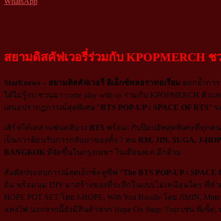
WhatsApp
สยามดิสคัฟเวอรี่ร่วมกับ KPOPMERCH ช
StarEnews – สยามดิสคัฟเวอรี่ ดิเอ็กซ์พลอราทอเรี่ยม
ตอกย้ำการเป
ได้ไม่รู้จบ ชวนมา come play with us ร่วมกับ KPOPMERCH ตัวแท
เสนอปรากฏการณ์สุดพิเศษ “
BTS POP-UP : SPACE OF BTS
” ร
เสิร์ฟให้เหล่าแฟนคลับวง
BTS
พร้อม! กับป๊อปอัพสุดพิเศษที่ทุก
เป็นการต้อนรับการกลับมาของทั้ง 7 คน
RM, JIN, SUGA, J-HO
BANGKOK
ที่จัดขึ้นในกรุงเทพฯ ในเดือนพ.ค.อีกด้วย
สัมผัสประสบการณ์สุดเอ็กซ์คลูซีฟ “
The BTS POP-UP : SPACE 
อิ่ม พร้อมมุม DIY มาสร้างของที่ระลึกในแบบไม่เหมือนใคร ที่สำค
HOPE POT SET โดย J-HOPE, With You Hoodie โดย JIMIN, Mute
แท่งไฟ นอกจากนี้ยังมีสินค้าจาก Hope On Stage Tour เช่น ทีเชิ้ต