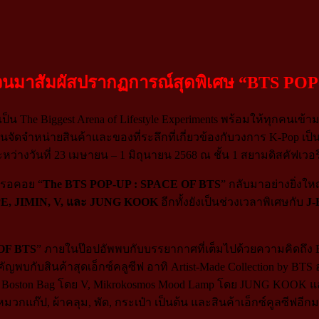
วนมาสัมผัสปรากฏการณ์สุดพิเศษ “BTS PO
็น The Biggest Arena of Lifestyle Experiments พร้อมให้ทุกคนเข้าม
นจัดจำหน่ายสินค้าและของที่ระลึกที่เกี่ยวข้องกับวงการ K-Pop เป
ะหว่างวันที่ 23 เมษายน – 1 มิถุนายน 2568 ณ ชั้น 1 สยามดิสคัฟเวอรี
คนรอคอย “
The BTS POP-UP : SPACE OF BTS
” กลับมาอย่างยิ่ง
PE, JIMIN, V, และ JUNG KOOK
อีกทั้งยังเป็นช่วงเวลาพิเศษกับ
J
OF BTS
” ภายในป๊อปอัพพบกับบรรยากาศที่เต็มไปด้วยความคิดถึง BT
ัญพบกับสินค้าสุดเอ็กซ์คลูซีฟ อาทิ Artist-Made Collection by BT
 Boston Bag โดย V, Mikrokosmos Mood Lamp โดย JUNG KOOK และ
, หมวกแก๊ป, ผ้าคลุม, พัด, กระเป๋า เป็นต้น และสินค้าเอ็กซ์คูลซีฟอี