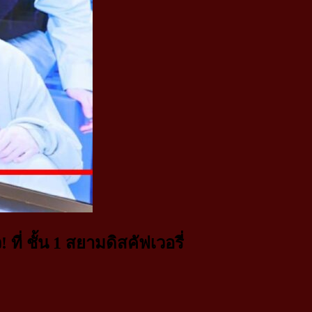
่ ชั้น 1 สยามดิสคัฟเวอรี่