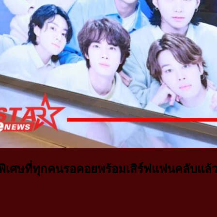
ศษที่ทุกคนรอคอยพร้อมเสิร์ฟแฟนคลับแล้ว! ที