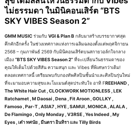
สุข เติมสีสันให้วันธรรมดากับ Vibes
ไม่ธรรมดา ในมินิคอนเสิร์ต “BTS
SKY VIBES Season 2”
GMM MUSIC
ร่วมกับ
VGI & Plan B
กลับมาสร้างบรรยากาศสุด
คึกคักอี
กครั้ง ในช่วงเทศกาลแห่งการเฉลิมฉลองตั้
งแต่พฤศจิกายน
2568 – กุมภาพันธ์ 2569 กับมินิคอนเสิร์ตบนสกายวอล์
กใจกลาง
เมือง
“BTS SKY VIBES Season 2”
ที่จะเปลี่ยนวันธรรมดาของ
คุณให้
เต็มไปด้วยสีสัน ความสนุก และ Vibes ที่พิเศษกว่าเดิม!
ตลอดเทศกาลนี้ เตรียมพบกับกองทัพศิลปินชั้
นนำและศิลปินรุ่นใหม่
ที่จะมามอบความสุขและโมเมนต์สุ
ดประทับใจ อาทิ F
REEHAND ,
The White Hair Cut , CLOCKWORK MOTIONLESS , LEK
Ratchamet , M Daosai , Dena , Fit Aroon , GOLLKY ,
Famoso , Par-T , ASIA7 , HYE , SAMUI , MONICA , ALALA ,
De Flamingo , Only Monday , V3RSE , Yes Indeed , My
Eyes , เต๋า ทศนัย , มีนตรา อินทิรา และ Tilly Birds