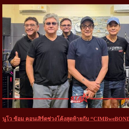
นูโว ซ้อม คอนเสิร์ตช่วงโค้งสุดท้ายกับ “CIMBweBO