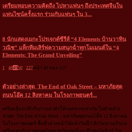
เตรียมหอบความคิดถึง ไปหาแฟนๆ ถึงประเทศจีนใน
แฟนไซน์ครั้งแรก ร่วมกับแฟนๆ ใน 3...
8 นักแสดงเมกะโปรเจกต์ซีรีส์ “4 Elements บ้านวาทิน
วณิช” แท็กทีมเสิร์ฟความสนุกฉ่ำทุกโมเมนต์ใน “4
Elements: The Grand Unveiling”
1
...
48
49
50
...
227
หน้า 49 ของ 227
ตัวอย่างล่าสุด The End of Oak Street – มหาภัยสุด
ถนนโอ๊ค 12 สิงหาคม ในโรงภาพยนตร์...
เตรียมลุ้นระทึกกับการเอาตัวให้รอดจากมหาภัย ในตัวอย่าง
ล่าสุด The End of Oak Street – มหาภัยสุดถนนโอ๊ค 12 สิงหาคม
ในโรงภาพยนตร์ ซื้อตั๋วล่วงหน้าได้แล้ววันนี้!! อีกไม่นานเกินรอ
เตรียมพบกับภาพยนตร์สยองขวัญสุดลุ้นระทึกฟอร์มยักษ์ The