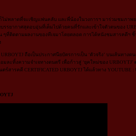
ทีเจก็ไม่พลาดที่จะเชิญแฟนคลับ และพี่น้องในวงการฯ มาร่วมชม
กับบรรยากาศสุดอบอุ่นที่เต็มไปด้วยคนที่รักและเข้าใจตัวตนของ URB
ี่ติดตามผลงานของทีเจมาโดยตลอด การได้หนังชมสารคดีฯ ชิ้นนี้
ง
BOYTJ ถือเป็นประกาศนียบัตรการเป็น ‘ตัวจริง’ บนเส้นทางดนตร
อมละทิ้งความจำเจทางดนตรี เพื่อก้าวสู่ ‘ยุคใหม่ของ URBOYTJ’ ต
ตร์สารคดี CERTIFICATED URBOYTJ ได้แล้วทาง YOUTUBE :
BOYTJ