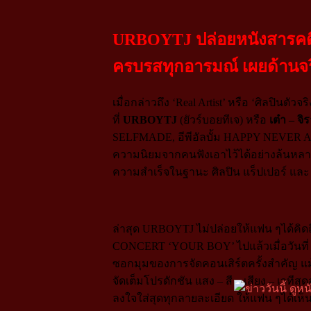
URBOYTJ ปล่อยหนังสารคดี
ครบรสทุกอารมณ์ เผยด้านจริงจ
เมื่อกล่าวถึง ‘Real Artist’ หรือ ‘ศิลปินตั
ที่
URBOYTJ
(ยัวร์บอยทีเจ) หรือ
เต๋า – จ
SELFMADE, อีพีอัลบั้ม HAPPY NEVER A
ความนิยมจากคนฟังเอาไว้ได้อย่างล้นหลา
ความสำเร็จในฐานะ ศิลปิน แร็ปเปอร์ และ 
ล่าสุด URBOYTJ ไม่ปล่อยให้แฟน ๆได้คิ
CONCERT ‘YOUR BOY’ ไปแล้วเมื่อวันที่
ซอกมุมของการจัดคอนเสิร์ตครั้งสำคัญ แม้
จัดเต็มโปรดักชัน แสง – สี – เสียง – เวทีส
ลงใจใส่สุดทุกลายละเอียด ให้แฟน ๆได้เ