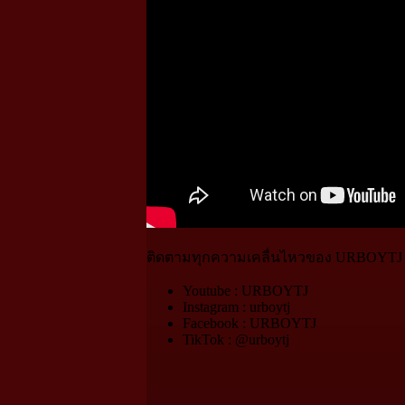
ติดตามทุกความเคลื่นไหวของ URBOYTJ 
Youtube : URBOYTJ
Instagram : urboytj
Facebook : URBOYTJ
TikTok : @urboytj