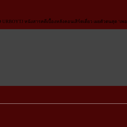
RBOYTJ หนังสารคดีเบื้องหลังคอนเสิร์ตเดี่ยว เผยตัวตนสุด ‘เพอร์เ