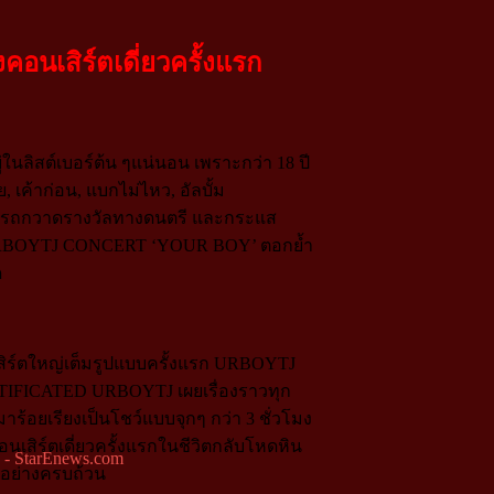
เสิร์ตเดี่ยวครั้งแรก
ู่ในลิสต์เบอร์ต้น ๆแน่นอน เพราะกว่า 18 ปี
เค้าก่อน, แบกไม่ไหว, อัลบั้ม
ามารถกวาดรางวัลทางดนตรี และกระแส
ิต URBOYTJ CONCERT ‘YOUR BOY’ ตอกย้ำ
ด
สิร์ตใหญ่เต็มรูปแบบครั้งแรก URBOYTJ
RTIFICATED URBOYTJ เผยเรื่องราวทุก
ร้อยเรียงเป็นโชว์แบบจุกๆ กว่า 3 ชั่วโมง
คอนเสิร์ตเดี่ยวครั้งแรกในชีวิตกลับโหดหิน
้อย่างครบถ้วน