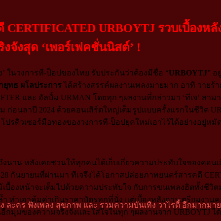
 CERTIFICATED URBOYTJ รวบเบื้องหลังคอน
ังสุด ‘เพอร์เฟคชั่นนิสต์’ !
วจริง’ ในวงการที-ป็อปของไทย รับประกันว่าต้องมีชื่อ “
URBOYTJ
” อย
ิรายุทธ ผโลประการ
ได้สร้างสรรค์ผลงานเพลงมายมาก อาทิ วายร้าย, 
FTER และ อัลบั้ม URMAN โดยทุก ๆผลงานที่กล่าวมา ‘ทีเจ’ ส
ม ก่อนลาปี 2024 ด้วยคอนเสิร์ตใหญ่เต็มรูปแบบครั้งแรกในชีว
โปรดิวเซอร์มือทองของวงการที-ป็อปยุคใหม่เอาไว้ได้อย่างอยู่หมั
ดถึงนาน หลังเคยชวนให้ทุกคนได้เก็บเกี่ยวความประทับใจของคอนเ
 28 กันยายนที่ผ่านมา ทีเจจึงได้โอกาสปล่อยภาพยนตร์สารคดี CE
เบื้องหน้าจะเต็มไปด้วยความประทับใจ กับการขนเพลงฮิตทั้งชีวิตมา
ุดล้ำ ทำเอาคุ้มค่าเกินราคาบัตรทุกที่นั่ง แต่เบื้องหลังการเตรียมงาน
ห็นอีกมุมของความจริงจังและใส่ใจในทุก ๆผลงานจาก URBOYTJ ได