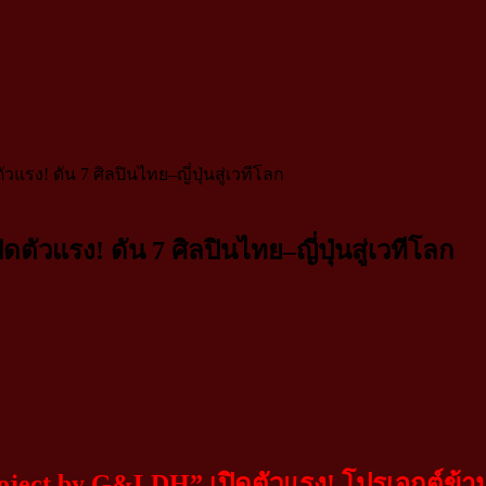
ง! ดัน 7 ศิลปินไทย–ญี่ปุ่นสู่เวทีโลก
แรง! ดัน 7 ศิลปินไทย–ญี่ปุ่นสู่เวทีโลก
ect by G&LDH” เปิดตัวแรง!
โปรเจกต์ข้า