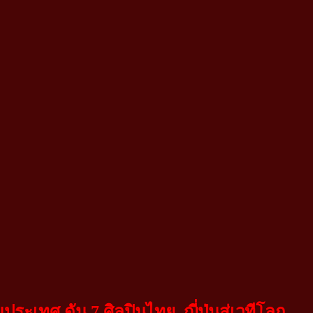
มประเทศ ดัน
7 ศิลปินไทย–ญี่ปุ่นสู่เวทีโลก