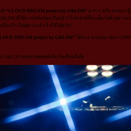
กต์
“CLOUD DREAM project by G&LDH”
มาก ๆ ครับ พวกเรารู้
DH ที่ให้การสนับสนุน ถึงแม้ว่าโปรเจกต์นี้จะเต็มไปด้วยความท
นที่จะก้าวไปสู่ความสำเร็จให้ได้ครับ”
LOUD DREAM project by G&LDH”
ได้ทาง YouTube ช่อง GMM
 ของ G&LDH บนทุกแพลตฟอร์มโซเชียลมีเดีย