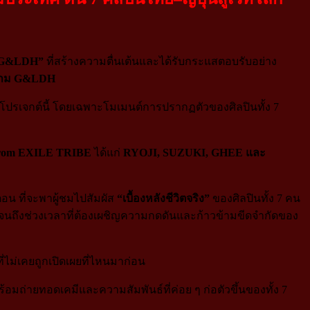
 G&LDH”
ที่สร้างความตื่นเต้นและได้รับกระแสตอบรับอย่าง
าม G&LDH
โปรเจกต์นี้ โดยเฉพาะโมเมนต์การปรากฏตัวของศิลปินทั้ง 7
om EXILE TRIBE
ได้แก่
RYOJI, SUZUKI, GHEE และ
น ที่จะพาผู้ชมไปสัมผัส
“เบื้องหลังชีวิตจริง”
ของศิลปินทั้ง 7 คน
ปจนถึงช่วงเวลาที่ต้องเผชิญความกดดันและก้าวข้ามขีดจำกัดของ
ี่ไม่เคยถูกเปิดเผยที่ไหนมาก่อน
พร้อมถ่ายทอดเคมีและความสัมพันธ์ที่ค่อย ๆ ก่อตัวขึ้นของทั้ง 7