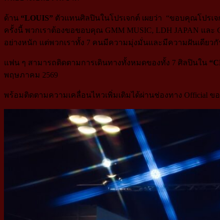
ด้าน
“
LOUIS”
ตัวแทนศิลปินในโปรเจกต์ เผยว่า “ขอบคุณโปรเจ
ครั้งนี้ พวกเราต้องขอขอบคุณ GMM MUSIC, LDH JAPAN และ G&L
อย่างหนัก แต่พวกเราทั้ง 7 คนมีความมุ่งมั่นและมีความฝันเดียวกั
แฟน ๆ สามารถติดตามการเดินทางทั้งหมดของทั้ง 7 ศิลปินใน
“C
พฤษภาคม 2569
พร้อมติดตามความเคลื่อนไหวเพิ่มเติมได้ผ่านช่องทาง Official