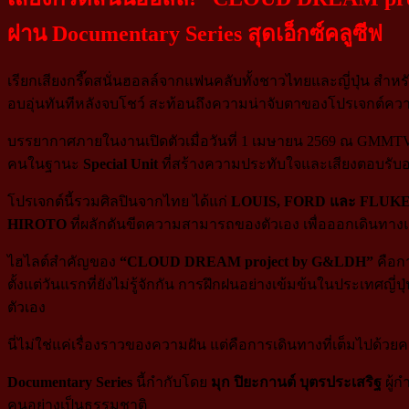
ผ่าน Documentary Series สุดเอ็กซ์คลูซีฟ
เรียกเสียงกรี๊ดสนั่นฮอลล์จากแฟนคลับทั้งชาวไทยและญี่ปุ่น สำ
อบอุ่นทันทีหลังจบโชว์ สะท้อนถึงความน่าจับตาของโปรเจกต์คว
บรรยากาศภายในงานเปิดตัวเมื่อวันที่ 1 เมษายน 2569 ณ GMMTV
คนในฐานะ
Special Unit
ที่สร้างความประทับใจและเสียงตอบรั
โปรเจกต์นี้รวมศิลปินจากไทย ได้แก่
LOUIS, FORD และ FLUK
HIROTO
ที่ผลักดันขีดความสามารถของตัวเอง เพื่อออกเดินทาง
ไฮไลต์สำคัญของ
“CLOUD DREAM project by G&LDH”
คือกา
ตั้งแต่วันแรกที่ยังไม่รู้จักกัน การฝึกฝนอย่างเข้มข้นในประเ
ตัวเอง
นี่ไม่ใช่แค่เรื่องราวของความฝัน แต่คือการเดินทางที่เต็มไปด้ว
Documentary Series
นี้กำกับโดย
มุก ปิยะกานต์ บุตรประเสริฐ
ผู้ก
คนอย่างเป็นธรรมชาติ