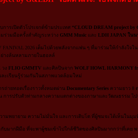
หรับการเปิดตัวโปรเจกต์ข้ามประเทศ
“CLOUD DREAM project by
ามร่วมมือครั้งสำคัญระหว่าง
GMM Music
และ
LDH JAPAN ในน
 FANIVAL 2026 เต็มไปด้วยพลังจากแฟน ๆ ที่มาร่วมให้กำลังใจใน
บอย่างล้นหลามภายในฮอลล์
E
วง
FLIO GMMTV
และศิลปินจาก
WOLF HOWL HARMONY fr
และเรียนรู้ร่วมกันในสภาพแวดล้อมใหม่
รถ่ายทอดเรื่องราวทั้งหมดผ่าน
Documentary Series
ความยาว 8 ตอ
ทศญี่ปุ่น การปรับตัวท่ามกลางความแตกต่างของภาษาและวัฒนธรรม ไ
ยความพยายาม ความไม่มั่นใจ และการเติบโต ที่ผู้ชมจะได้เห็นในมุมท
ำกับมากฝีมือ ที่จะพาผู้ชมเข้าไปใกล้ชีวิตของศิลปินมากกว่าที่เคย 