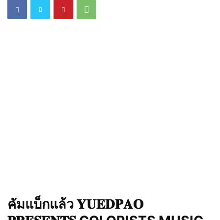
คัมแบ็กแล้ว 𝐘𝐔𝐄𝐃𝐏𝐀𝐎