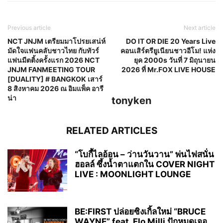
Previous article
Next article
NCT JNJM เตรียมมาโปรยเสน่ห์
DO IT OR DIE 20 Years Live
มัดใจแฟนคลับชาวไทย กับทัวร์
คอนเสิร์ตรียูเนียนชาวอีโม! แห่ง
แฟนมีตติ้งครั้งแรก 2026 NCT
ยุค 2000s วันที่ 7 มิถุนายน
JNJM FANMEETING TOUR
2026 ที่ Mr.FOX LIVE HOUSE
[DUALITY] # BANGKOK เสาร์
8 สิงหาคม 2026 ณ อิมแพ็ค อารี
น่า
tonyken
RELATED ARTICLES
“โบกี้ไลอ้อน – ว่านวันวาน” พ่นไฟสนั่น
ฮอลล์ ซึ้งน้ำตาแตกใน COVER NIGHT
LIVE : MOONLIGHT LOUNGE
BE:FIRST ปล่อยซิงเกิ้ลใหม่ “BRUCE
WAYNE” feat. Flo Milli ปักหมุดเจอ