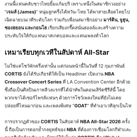
งานนี้แฟนคลับชาวไทยยิ้มแก้มปริ เพราะหนึ่งในสมาชิกวงอย่าง
“
เจมส์ (James)
” หนุ่มลูกครึ่งไต้หวัน-ไทย ได้พาสายเลือดไทยไป
เฉิดฉายบนเวทีระดับโลก ร่วมกับเพื่อนสมาชิกอย่าง
มาร์ติน, จูฮุน,
ซองฮยอน และกอนโฮ
เรียกเสียงกรี๊ดสนั่นฮอลล์และสร้างความ
ประทับใจให้กับแฟนบาสเกตบอลและแฟนเพลงทั่วโลก
เหมาเรียบทุกเวทีในสัปดาห์ All-Star
ไม่ใช่แค่โชว์พักครึ่งเท่านั้น แต่ก่อนหน้านี้ในวันที่ 12 กุมภาพันธ์
CORTIS
ยังได้รับเกียรติให้เป็น Headliner เปิดงาน
NBA
Crossover Concert Series
ที่ LA Convention Center อีกด้วย
ซึ่งถือเป็นศิลปินเกาหลีวงแรกที่ได้นำทัพในคอนเสิร์ตซีรีส์นี้ โดย
พวกเขาได้เซอร์ไพรส์แฟนๆ ด้วยการโชว์เพลงใหม่ที่ยังไม่เคย
ปล่อยที่ไหนมาก่อน และเพลงพิเศษ “
GOAT
” ที่ทำเอาเวทีลุกเป็นไฟ
การปรากฏตัวของ
CORTIS
ในสัปดาห์
NBA All-Star 2026
ครั้ง
นี้ ถือเป็นการตอกย้ำกลยุทธ์ของ
NBA
ที่ต้องการเชื่อมโลกกีฬาและ