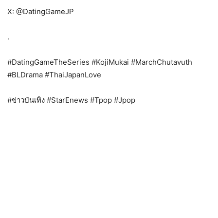
X: @DatingGameJP
.
#DatingGameTheSeries #KojiMukai #MarchChutavuth
#BLDrama #ThaiJapanLove
#ข่าวบันเทิง #StarEnews #Tpop #Jpop