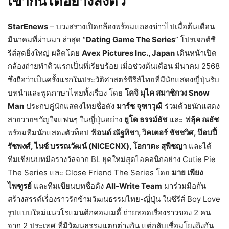
เข้ากันได้อย่างลงตัว
StarEnews
– บวงสรวงเปิดกล้องพร้อมแถลงข่าวไปเมื่อต้นเดือน
มีนาคมที่ผ่านมา ล่าสุด “
Dating Game The Series
” โปรเจกต์ซี
รีส์สุดยิ่งใหญ่ ผลิตโดย
Avex Pictures Inc., Japan
เดินหน้าเปิด
กล้องถ่ายทำคิวแรกเป็นที่เรียบร้อย เมื่อช่วงต้นเดือน มีนาคม 2568
ซึ่งถือว่าเป็นครั้งแรกในประวัติศาสตร์ซีรีส์ไทยที่มีนักแสดงญี่ปุ่นรับ
บทนำและพูดภาษาไทยทั้งเรื่อง โดย
โคจิ มุไค สมาชิกวง Snow
Man
ประกบคู่นักแสดงไทยชื่อดัง
มาร์ช จุฑาวุฒิ
ร่วมด้วยนักแสดง
สายวายขวัญใจแฟนๆ ในญี่ปุ่นอย่าง
ยูโด ธรรม์ธัช
และ
ฟลุ้ค ณธัช
พร้อมทีมนักแสดงตัวท็อป
ฟ้อนด์ ณัฐทิชา, วิคเตอร์ ชัชชวิศ, ป๊อบปี้
รัชพงศ์, ไนซ์ บรรณวัฒน์ (NICECNX), โอกาตะ สุพิชญา
และได้
ทีมเขียนบทมือรางวัลจาก BL ยุคใหม่สุดไอคอนิกอย่าง Cutie Pie
The Series และ Close Friend The Series โดย
มาย เพียง
ไพฑูรย์
และทีมเขียนบทชื่อดัง
All-Write Team
มาร่วมมือกัน
สร้างสรรค์เรื่องราวรักข้ามวัฒนธรรมไทย-ญี่ปุ่น ในซีรีส์ Boy Love
รูปแบบใหม่แนวโรแมนติกคอมเมดี้ ถ่ายทอดเรื่องราวของ 2 คน
จาก 2 ประเทศ ที่มีวัฒนธรรมแตกต่างกัน แต่กลับเชื่อมโยงถึงกัน