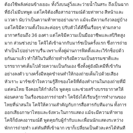
ต้องใช้พลังค่อนข้างเยอะ ทั้งวิ่งบนลู่วิ่งและว่ายน้ำในสระ ถึงเป็นฉาก
ที่ยังไม่มีบทพูด แต่โคจิต้องสื่อสารอารมณ์ด้วยท่าทาง สีหน้าและ
แววตา นับว่าเป็นความท้าทายอย่างมาก แม้จะมีความกังวลอยู่บ้าง
แต่โคจิมีความตั้งใจและค่อยๆ ปรับตัวได้ดีขึ้นเรื่อยๆ ท่ามกลาง
อากาศร้อนถึง 36 องศา แต่โคจิมีความเป็นมืออาชีพและสปิริตสูง
มาก ส่วนช่วงบ่าย โคจิได้เข้าฉากกับมาร์ชเป็นครั้งแรก ซึ่งการถ่าย
ทำเป็นไปอย่างราบรื่น เพราะทั้งคู่ผ่านการฟิตติ้งและเวิร์กช็อปด้ว
ยกันมาแล้ว ทำให้ในวันที่ถ่ายทำจริงมีความเป็นธรรมชาติและ
บรรยากาศเต็มไปด้วยความเป็นกันเอง ซึ่งทั้งคู่ยังมีเคมีที่เข้ากัน
อย่างลงตัว บางครั้งมีหลุดขำจนทำให้กองถ่ายเต็มไปด้วยเสียง
หัวเราะ มาร์ชเข้าใจความรู้สึกของโคจิที่ต้องทำงานในกองถ่ายที่มี
แต่คนไทย จึงคอยให้กำลังใจ พูดคุย และช่วยสร้างบรรยากาศให้
ผ่อนคลาย ในเรื่องของการถ่ายทำ โคจิยังได้เรียนรู้การทำงานของ
ไทยที่น่าสนใจ โคจิให้ความสำคัญกับการสื่อสารกับทีมงาน ทั้งการ
ออกเสียงภาษาไทยและจังหวะในการแสดง แม้จะมีความท้าทาย
โคจิก็ยังคงอารมณ์ดี พูดคุยกับผู้กำกับและเพื่อนนักแสดงระหว่าง
พักการถ่ายทำ แต่ทันทีที่เข้าฉาก เขาก็เปลี่ยนเป็นตัวละครได้ทันที