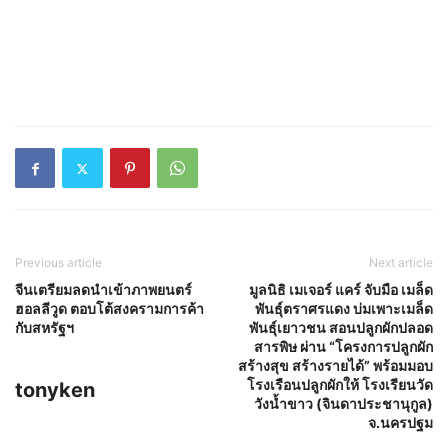
Previous article
Next article
จีนเตรียมลดนำเข้าภาพยนตร์
มูลนิธิ เมเจอร์ แคร์ จับมือ เมล็ด
ฮอลลีวูด ตอบโต้สงครามการค้า
พันธุ์ตราศรแดง บ่มเพาะเมล็ด
กับสหรัฐฯ
พันธุ์เยาวชน สอนปลูกผักปลอด
สารพิษ ผ่าน “โครงการปลูกผัก
สร้างสุข สร้างรายได้” พร้อมมอบ
โรงเรือนปลูกผักให้ โรงเรียนวัด
tonyken
วังน้ำขาว (จินดาประชานุกูล)
จ.นครปฐม