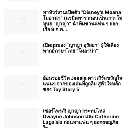
พาทัวร์งานเปิดตัว “Disney’s Moana
โมอาน่า” เนรมิตพารากอนเป็นเกาะโม
ทูนุย “ญาญ่า” นำทีมชวนแฟน ๆ ออก
เรือ 9 ก.ค....
เปิดมุมมอง “ญาญ่า อุรัสยา” ผู้ให้เสียง
พากย์ภาษาไทย “โมอาน่า”
ย้อนรอยชีวิต Jessie คาวเกิร์ลขวัญใจ
แฟนๆ จากของเล่นที่ถูกลืม สู่หัวใจหลัก
ของ Toy Story 5
เซอร์ไพรส์! ญาญ่า กระทบไหล่
Dwayne Johnson และ Catherine
Laga’aia ก่อนพาแฟน ๆ ออกผจญภัย
ใน...