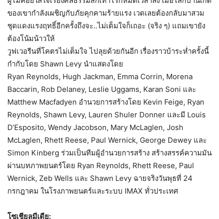
ผู้ไม่ค่อยใส่ใจเรื่องศีลธรรมสักเท่าไรก็หมดเวลาลง เมื่อโลกบ้านเกิด
ของเขากำลังเผชิญกับภัยคุกคามร้ายแรง เวดเลยต้องกลับมาสวม
ชุดแดงแรงฤทธิ์อีกครั้งถึงจะ..ไม่เต็มใจก็เถอะ (จริง ๆ) แถมเขายัง
ต้องโน้มน้าวให้
วูฟเวอรีนที่โคตรไม่เต็มใจ ไปลุยด้วยกันอีก เรื่องราวบ้าระห่ำครั้งนี้
กำกับโดย Shawn Levy นำแสดงโดย
Ryan Reynolds, Hugh Jackman, Emma Corrin, Morena
Baccarin, Rob Delaney, Leslie Uggams, Karan Soni และ
Matthew Macfadyen อำนวยการสร้างโดย Kevin Feige, Ryan
Reynolds, Shawn Levy, Lauren Shuler Donner และมี Louis
D’Esposito, Wendy Jacobson, Mary McLaglen, Josh
McLaglen, Rhett Reese, Paul Wernick, George Dewey และ
Simon Kinberg ร่วมเป็นทีมผู้อำนวยการสร้าง สร้างสรรค์ความมัน
ผ่านบทภาพยนตร์โดย Ryan Reynolds, Rhett Reese, Paul
Wernick, Zeb Wells และ Shawn Levy ฉายจริงวันพุธที่ 24
กรกฎาคม ในโรงภาพยนตร์และระบบ IMAX ทั่วประเทศ
โซเชียลมีเดีย: