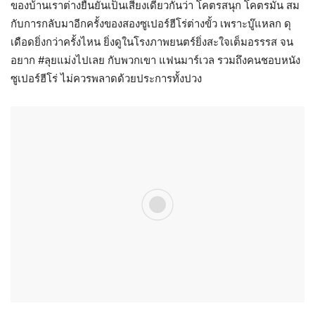
ของบ้านเราต่างยืนยันเป็นเสียงเดียวกันว่า โคตรสนุก โคตรมัน สม
กับการกลับมาอีกครั้งของสองซูเปอร์ฮีโร่ต่างขั้ว เพราะบู๊แหลก ดุ
เดือดยิ่งกว่าครั้งไหน ยิ่งดูในโรงภาพยนตร์ยิ่งสะใจเต็มอรรรส จน
อยาก #ลุยแม่งไปเลย กับพวกเขา แฟนมาร์เวล รวมถึงคนชอบหนัง
ซูเปอร์ฮีโร่ ไม่ควรพลาดด้วยประการทั้งปวง