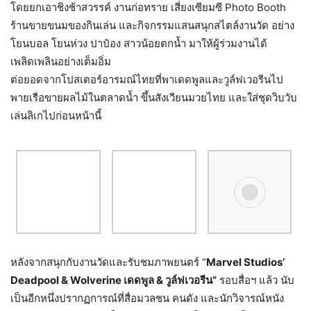
โดยยกเอาชิงช้าสวรรค์ งานก่อทราย เสี่ยงเซียมซี Photo Booth
ร้านขายขนมของกินเล่น และกิจกรรมแสนสนุกสไตล์งานวัด อย่าง
โยนบอล โยนห่วง ปาป๋อง สาวน้อยตกน้ำ มาให้ผู้ร่วมงานได้
เพลิดเพลินอย่างเต็มอิ่ม
ต่อยอดจากโปสเตอร์อารมณ์ไทยที่พาเดดพูลและวูล์ฟเวอรีนไป
พายเรือขายผลไม้ในตลาดน้ำ ขึ้นสังเวียนมวยไทย และใส่ชุดวิบวับ
เล่นลิเกไปก่อนหน้านี้
หลังจากสนุกกับงานวัดและรับชมภาพยนตร์ “
Marvel Studios’
Deadpool & Wolverine
เดดพูล
&
วูล์ฟเวอรีน
”
รอบสื่อฯ แล้ว นับ
เป็นอีกหนึ่งปรากฏการณ์ที่สื่อมวลชน คนดัง และนักวิจารณ์หนัง