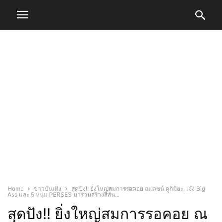
Home
ข่าวบันเทิง
สุดปัง!! ยิ่งใหญ่สมการรอคอย ณเดชน์ คูกิมิยะ, เจ๋ง Big
Ass และ 5 หนุ่ม PERSES มาร่วมสร้างสีสัน...
สุดปัง!! ยิ่งใหญ่สมการรอคอย ณ