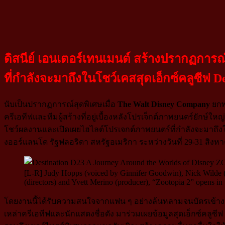
ดิสนีย์ เอนเตอร์เทนเมนต์ สร้างปรากฏการณ
ที่กำลังจะมาถึงในโชว์เคสสุดเอ็กซ์คลูซีฟ
De
นับเป็นปรากฏการณ์สุดพิเศษเมื่อ
The Walt Disney Company
ยกพ
ครีเอทีฟและทีมผู้สร้างที่อยู่เบื้องหลังโปรเจ็กต์ภาพยนตร์ยักษ์ใหญ่
โชว์ผลงานและเปิดเผยไฮไลต์โปรเจกต์ภาพยนตร์ที่กำลังจะมาถึงในงาน
งออร์แลนโด รัฐฟลอริดา สหรัฐอเมริกา ระหว่างวันที่ 29-31 สิงห
[L-R] Judy Hopps (voiced by Ginnifer Goodwin), Nick Wilde (
(directors) and Yvett Merino (producer), “Zootopia 2” opens in
โดยงานนี้ได้รับความสนใจจากแฟน ๆ อย่างล้นหลามจนบัตรเข้างาน
เหล่าครีเอทีฟและนักแสดงชื่อดัง มาร่วมเผยข้อมูลสุดเอ็กซ์คลูซีฟ