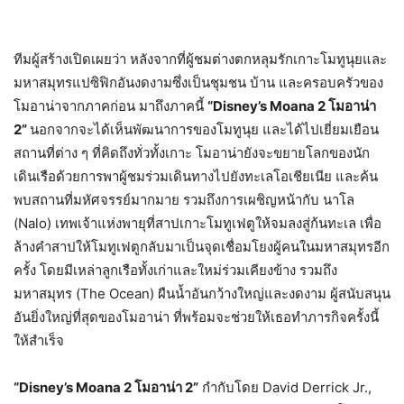
ทีมผู้สร้างเปิดเผยว่า หลังจากที่ผู้ชมต่างตกหลุมรักเกาะโมทูนุยและ
มหาสมุทรแปซิฟิกอันงดงามซึ่งเป็นชุมชน บ้าน และครอบครัวของ
โมอาน่าจากภาคก่อน มาถึงภาคนี้
“Disney’s Moana 2 โมอาน่า
2”
นอกจากจะได้เห็นพัฒนาการของโมทูนุย และได้ไปเยี่ยมเยือน
สถานที่ต่าง ๆ ที่คิดถึงทั่วทั้งเกาะ โมอาน่ายังจะขยายโลกของนัก
เดินเรือด้วยการพาผู้ชมร่วมเดินทางไปยังทะเลโอเชียเนีย และค้น
พบสถานที่มหัศจรรย์มากมาย รวมถึงการเผชิญหน้ากับ นาโล
(Nalo) เทพเจ้าแห่งพายุที่สาปเกาะโมทูเฟตูให้จมลงสู่ก้นทะเล เพื่อ
ล้างคำสาปให้โมทูเฟตูกลับมาเป็นจุดเชื่อมโยงผู้คนในมหาสมุทรอีก
ครั้ง โดยมีเหล่าลูกเรือทั้งเก่าและใหม่ร่วมเคียงข้าง รวมถึง
มหาสมุทร (The Ocean) ผืนน้ำอันกว้างใหญ่และงดงาม ผู้สนับสนุน
อันยิ่งใหญ่ที่สุดของโมอาน่า ที่พร้อมจะช่วยให้เธอทำภารกิจครั้งนี้
ให้สำเร็จ
“Disney’s Moana 2 โมอาน่า 2”
กำกับโดย David Derrick Jr.,