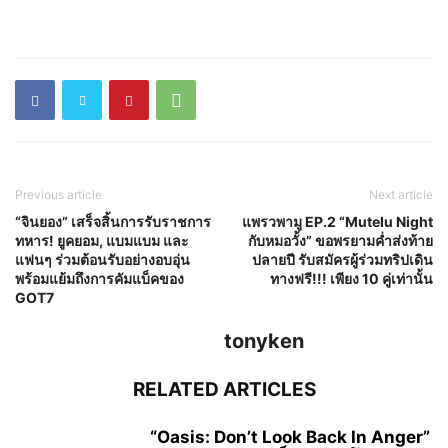
Previous article
Next article
“จินยอง” เสร็จสิ้นการรับราชการ
แพรวพามู EP.2 “Mutelu Night
ทหาร! ยูคยอม, แบมแบม และ
กับหมอวั้ง” ขอพรยามค่ำส่งท้าย
แฟนๆ ร่วมต้อนรับอย่างอบอุ่น
ปลายปี รับสมัครผู้ร่วมทริปเดิน
พร้อมแย้มถึงการคัมแบ็คของ
ทางฟรี!!! เพียง 10 คู่เท่านั้น
GOT7
tonyken
RELATED ARTICLES
“Oasis: Don’t Look Back In Anger”