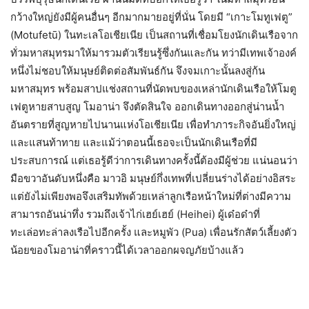
กว้างใหญ่ยังมีผู้คนอื่นๆ อีกมากมายอยู่ที่นั่น โดยมี “เกาะโมทูเฟตู”
(Motufetū) ในทะเลโอเชียเนีย เป็นสถานที่เชื่อมโยงนักเดินเรือจาก
ทั่วมหาสมุทรมาให้มารวมตัวเรียนรู้ซึ่งกันและกัน ทว่ามีเทพเจ้าองค์
หนึ่งไม่ชอบให้มนุษย์ติดต่อสัมพันธ์กัน จึงจมเกาะนั้นลงสู่ก้น
มหาสมุทร พร้อมสาปแช่งสถานที่นัดพบของเหล่านักเดินเรือให้โมตู
เฟตูหายสาบสูญ โมอาน่า จึงตัดสินใจ ออกเดินทางออกสู่น่านน้ำ
อันตรายที่สูญหายไปนานแห่งโอเชียเนีย เพื่อทำภาระกิจอันยิ่งใหญ่
และแสนท้าทาย และแม้ว่าตอนนี้เธอจะเป็นนักเดินเรือที่มี
ประสบการณ์ แต่เธอรู้ดีว่าการเดินทางครั้งนี้ต้องมีผู้ช่วย แน่นอนว่า
มือขวาอันดับหนึ่งคือ มาวอิ มนุษย์กึ่งเทพที่เปลี่ยนร่างได้อย่างอิสระ
แต่ยังไม่เพียงพอจึงเสริมทัพด้วยเหล่าลูกเรือหน้าใหม่ที่ต่างมีความ
สามารถอันน่าทึ่ง รวมถึงเจ้าไก่เฮย์เฮย์ (Heihei) ผู้เด๋อด๋าที่
ทะเล่อทะล่าลงเรือไปอีกครั้ง และหมูพัว (Pua) เพื่อนรักสัตว์เลี้ยงตัว
น้อยของโมอาน่าที่คราวนี้ได้เวลาออกผจญภัยบ้างแล้ว