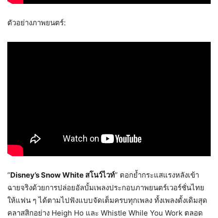
ตัวอย่างภาพยนตร์:
“
Disney’s Snow White สโนว์ไวท์
” ตอกย้ำกระแสแรงหลังเข้า
ฉายจริงด้วยการปล่อยอัลบั้มเพลงประกอบภาพยนตร์เวอร์ชั่นไทย
ให้แฟน ๆ ได้ตามไปฟังแบบจัดเต็มครบทุกเพลง ทั้งเพลงดั้งเดิมสุด
คลาสสิกอย่าง Heigh Ho และ Whistle While You Work ตลอด