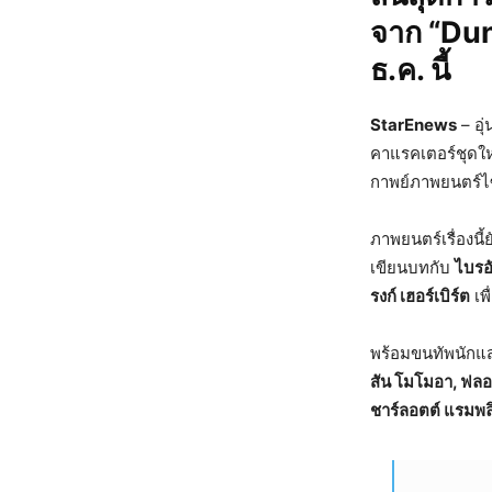
จาก “Dun
ธ.ค. นี้
StarEnews
– อุ
คาแรคเตอร์ชุดใ
กาพย์ภาพยนตร์ไซ
ภาพยนตร์เรื่องนี้ย
เขียนบทกับ
ไบรอ
รงก์ เฮอร์เบิร์ต
เพ
พร้อมขนทัพนักแส
สัน โมโมอา, ฟลอเ
ชาร์ลอตต์ แรมพลิง