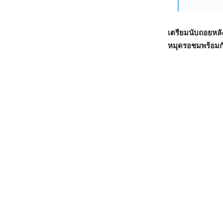
เตรียมนับถอยหลัง
หมุดรอชมพร้อมก