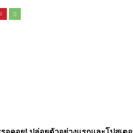
ารรอคอย! ปล่อยตัวอย่างแรกและโปสเตอร