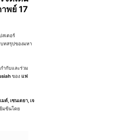
าพย์ 17
โปสเตอร์
 บทสรุปของมหา
นกำกับและร่วม
siah
ของ
แฟ
เมต์, เซนเดยา, เจ
ข้มข้นโดย