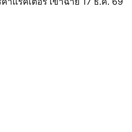
์คาแรคเตอร์ เข้าฉาย 17 ธ.ค. 69