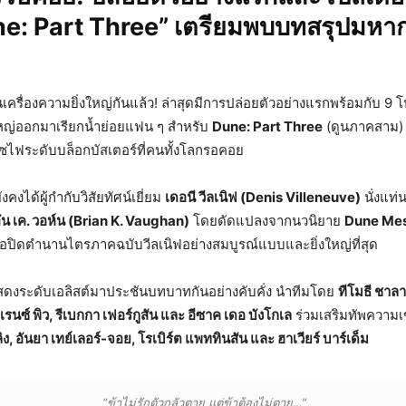
e: Part Three” เตรียมพบบทสรุปมหาก
่นเครื่องความยิ่งใหญ่กันแล้ว! ล่าสุดมีการปล่อยตัวอย่างแรกพร้อมกับ 9 
หญ่ออกมาเรียกน้ำย่อยแฟน ๆ สำหรับ
Dune: Part Three
(ดูนภาคสาม)
ไฟระดับบล็อกบัสเตอร์ที่คนทั้งโลกรอคอย
ังคงได้ผู้กำกับวิสัยทัศน์เยี่ยม
เดอนี วีลเนิฟ (Denis Villeneuve)
นั่งแท่
ัน เค. วอห์น (Brian K. Vaughan)
โดยดัดแปลงจากนวนิยาย
Dune Mes
ื่อปิดตำนานไตรภาคฉบับวีลเนิฟอย่างสมบูรณ์แบบและยิ่งใหญ่ที่สุด
ดงระดับเอลิสต์มาประชันบทบาทกันอย่างคับคั่ง นำทีมโดย
ทีโมธี ชาลา
รนซ์ พิว, รีเบกกา เฟอร์กูสัน และ อีซาค เดอ บังโกเล
ร่วมเสริมทัพความเ
, อันยา เทย์เลอร์-จอย, โรเบิร์ต แพททินสัน และ ฮาเวียร์ บาร์เด็ม
“ข้าไม่รักตัวกลัวตาย แต่ข้าต้องไม่ตาย…”