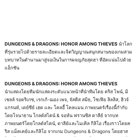
DUNGEONS & DRAGONS: HONOR AMONG THIEVES
นำโลก
ที่รุ่มรวยไปด้วยรายละเอียดและจิตวิญญาณสนุกสนานของเกมสวม
บทบาทในตำนานมาสู่จอเงินในการผจญภัยสุดฮา ที่อัดแน่นไปด้วย
แอ็กชัน
DUNGEONS & DRAGONS: HONOR AMONG THIEVES
นำแสดงโดยทีมนักแสดงระดับแนวหน้าที่นำทีมโดย คริส ไพน์, มิ
เชลล์ รอดริเกซ, เรกเก้-ฌอง เพจ, จัสติส สมิธ, โซเฟีย ลิลลิส, ฮิวจ์
แกรนท์, เดย์ซีย์ เฮด และ โคลอี้ โคลแมน ภาพยนตร์เรื่องนี้กำกับ
โดยโจนาธาน โกลด์สไตน์ & จอห์น ฟรานซิส ดาลีย์ จากบท
ภาพยนตร์โดยโกลด์สไตน์, ดาลีย์และไมเคิล กิลิโอ เรื่องราวโดยค
ริส แม็คเคย์และกิลิโอ จากเกม Dungeons & Dragons โดยฮาส