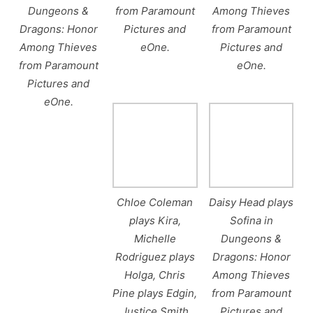
Dungeons &
from Paramount
Among Thieves
Dragons: Honor
Pictures and
from Paramount
Among Thieves
eOne.
Pictures and
from Paramount
eOne.
Pictures and
eOne.
Chloe Coleman
Daisy Head plays
plays Kira,
Sofina in
Michelle
Dungeons &
Rodriguez plays
Dragons: Honor
Holga, Chris
Among Thieves
Pine plays Edgin,
from Paramount
Justice Smith
Pictures and