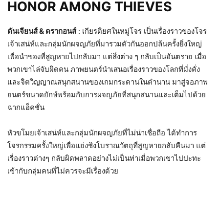
HONOR AMONG THIEVES
ดันเจียนส์
&
ดรากอนส์
: เกียรติยศในหมู่โจร เป็นเรื่องราวของโจร
เจ้าเสน่ห์
และกลุ่มนักผจญภัยที่มารวมตัวกั
นออกปล้นครั้งยิ่งใหญ่
เพื่อนำของที่สูญหายไปกลับมา แต่สิ่งต่าง ๆ กลับเป็นอันตราย เมื่อ
พวกเขาไล่จับผิดคน ภาพยนตร์นำเสนอเรื่
องราวของโลกที่มั่งคั่ง
และจิตวิ
ญญาณสนุ
กสนานของเกมกระดานในตำนาน มาสู่จอภาพ
ยนตร์ขนาดยักษ์พร้
อมกับการผจญภัยที่สนุ
กสนานและเต็มไปด้วย
ฉากแอ็คชั่น
หัวขโมยเจ้าเสน่ห์และกลุ่มนักผจญภัยที่ไม่น่าเชื่อถือ ได้ทำการ
โจรกรรมครั้งใหญ่เพื่อแย่งชิงโบราณวัตถุที่สูญหายกลับคืนมา แต่
เรื่องราวต่างๆ กลับผิดพลาดอย่างไม่เป็นท่าเมื่อพวกเขาไปปะทะ
เข้ากับกลุ่มคนที่ไม่ควรจะมีเรื่องด้วย