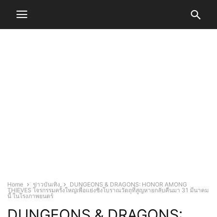
Home
ข่าวบันเทิง
DUNGEONS & DRAGONS: HONOR AMONG
THIEVES โจรกรรมครั้งใหญ่เพื่อแย่งชิงโบราณวัตถุที่สูญหายกลับคืนมา 31 มีนาคม
นี้ ในโรงภาพยนตร์
DUNGEONS & DRAGONS: