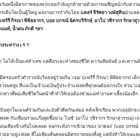
นวันหนึ่งมิตรภาพของพวกเธอกำลังถูกท้าทายด้วยการเผชิญหน้ากับความ
รเติบโตเป็นผู้ใหญ่ ผลงานการกำกับโดย
แคลร์ จิรัศยา วงษ์สุทิน
นำแสด
แฟร์รี่ กิรณา พิพิธยากร
,
บอย ปกรณ์ ฉัตรบริรักษ์
,
อาโป วชิรากร รักษาสุ
านนท์
,
น้ำฝน ภักดี ฯลฯ
างระหว่าง เ ร า’
ต ไม่ได้เป็นแค่ตัวเลข แต่คือระยะห่างของชีวิต ความสัมพันธ์ และความฝ
ครอบครัวตำรวจนับร้อยอยู่ร่วมกัน ‘เจน’ (แฟร์รี่ กิรณา พิพิธยากร) เด
ยศสูง ที่แม่เป็นเจ้าแม่เงินกู้ประจำแฟลตที่ทุกคนต้องเกรงใจ ส่วน ‘แอน
็กสาวที่พ่อเสียชีวิตในหน้าที่ ทำให้เธอต้องช่วยแม่ทำงานหาเลี้ยงน้องอีก
ปันทุกโมเมนต์ร่วมกันและยังตัวติดกันเสมอ หลังเลิกเรียน พวกเธอมักจะ
กับเพื่อนร่วมแก๊งสุดซี้อย่าง ‘ไนซ์’ (อาโป วชิรากร รักษาสุวรรณ) เจน
แอนเคียงข้างกันไปตลอด จนกระทั่งการเข้ามาของ ‘อาตอง’ (บอย ปกรณ์ ฉ
่งย้ายมาอยู่แฟลต ที่ไม่เพียงสั่นคลอนมิตรภาพของทั้งคู่ แต่ยังทำให้เจน