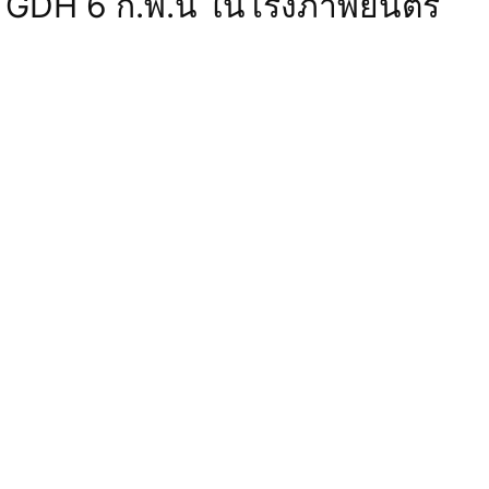
 GDH 6 ก.พ.นี้ ในโรงภาพยนตร์