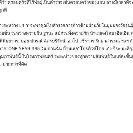
ี่ว่า ครอบครัวที่ไร้พ่อผู้เป็นตำรวจเช่นครอบครัวของแอน อาจมีเวลาที่
ุกที
ห่างระหว่าง เ ร า’ จะพาคุณไปสำรวจการก้าวข้ามผ่านวัยในมุมมองวัยรุ่นผู
วยชั้น ระหว่างความฝัน ฐานะ แม้กระทั่งความรัก นำแสดงโดย เอินเอิน 
ณา พิพิธยากร, บอย ปกรณ์ ฉัตรบริรักษ์, อาโป วชิรากร รักษาสุวรรณ ฯลฯ 
น จาก ‘ONE YEAR 365 วัน บ้านฉัน บ้านเธอ’ โปรดิวซ์โดย เก้ง จิระ มะลิก
6 กุมภาพันธ์นี้ ในโรงภาพยนตร์ ระยะห่างของทุกความสัมพันธ์ในแต่ละชั
.มากกว่าที่คิด