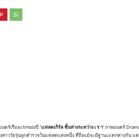
ยนตร์เรื่องแรกของปี
‘แฟลตเกิร์ล ชั้นห่างระหว่าง เ ร า’
ภาพยนตร์ Dram
งสองสาววัยรุ่นลูกตำรวจในแฟลตแห่งหนึ่ง ที่ถึงแม้จะมีฐานะแตกต่างกัน แต