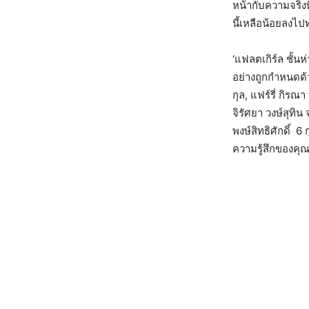
หน้ากับความจริงท
นี้เหลือน้อยลงไปท
‘แฟลตเกิร์ล ชั้น
อย่างถูกกำหนดด้
กุล, แฟร์รี่ กิร
จิรัศยา วงษ์สุทิ
พงษ์สิทธิศักดิ์ 
ความรู้สึกของคุณ.