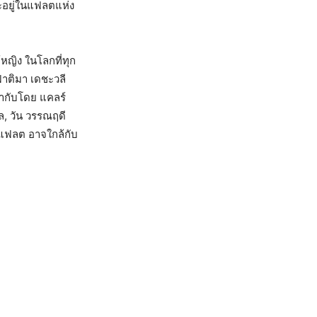
จะอยู่ในแฟลตแห่ง
้หญิง ในโลกที่ทุก
ฟาติมา เดชะวลี
กำกับโดย แคลร์
ุล, วัน วรรณฤดี
้นแฟลต อาจใกล้กับ