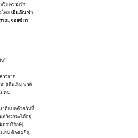
จริง ความรัก
งโดย
เอินเอิน ฟา
วรรณ
,
จอยซ์ กร
ัน”
็กสาวจาก
’ (เอินเอิน ฟาติ
 3 คน
มาตีแบดด้วยกันที่
หวังว่าจะได้อยู่
ัตรบริรักษ์)
และแอน ต้องเผชิญ