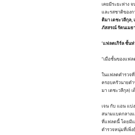
เคยมีระยะห่าง จ
และรสชาติของกา
ติมา เดชะวลีกุล
,
ภัสสรณ์ รัตนเมธ
‘
แฟลตเกิร์ล ชั้นห่
“เมื่อชั้นของแฟล
ในแฟลตตำรวจที่มี
ครอบครัวนายตำรวจ
มา เดชะวลีกุล) เด
เจน กับ แอน แบ่ง
สนามแบดกลางแฟลต 
ที่แฟลตนี้ โดยมี
ตำรวจหนุ่มที่เพิ