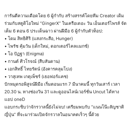
การันตีความเดือดโดย 6 ผู้กำกับ สร้างสรรค์โดยทีม Creator เดิม
ร่วมกับสตูดิโอใหม่ “GingerX” ในเครือเดอะ วัน เอ็นเตอร์ไพรส์ จัด
เต็ม 6 ตอน 6 ประเด็นฉาว ผ่านฝีมือ 6 ผู้กำกับตัวท็อป:
• โดม สิทธิศิริ (แสงกระสือ, Hunger)
• ไพรัช คุ้มวัน (เด็กใหม่, ดอกเตอร์ไคลแมกซ์)
• โอ ปัฏฐา (Enigma)
• กานต์ ศิวโรจณ์ (สืบสันดาน)
• เอกสิทธิ์ ไทยรัตน์ (อังคารคลุมโปง)
• วาสุเทพ เกตุเพ็ชร์ (เธอฟอร์แคช)
ปักหมุดรอพิสูจน์ฝีมือ เริ่มตอนแรก 7 มีนาคมนี้ ทุกวันเสาร์ เวลา
20.30 น. ทางช่องวัน 31 และดูออนไลน์เวอร์ชั่น Uncut ได้ทาง
แอป oneD
แอบกระซิบว่าจักรวาลนี้ยังไม่จบ! เตรียมพบกับ “แนนโน๊ะสัญชาติ
ญี่ปุ่น” ที่จะมาร่วมเปิดจักรวาลในอนาคตเร็วๆ นี้ด้วย