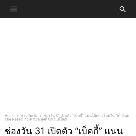
Home
ข่าวบันเทิง
ช่องวัน 31 เปิดตัว “เบ็คกี้” แนนโน๊ะร่างใหม่ใน “เด็กใหม่
The Reset” กระแสแรงพุ่งติดเทรนด์โลก!
ช่องวัน 31 เปิดตัว “เบ็คกี้” แนน