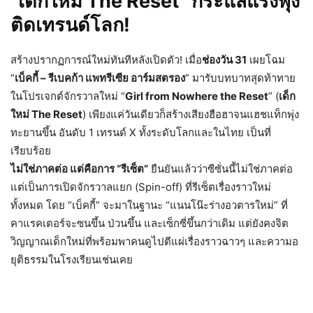
“เด็กใหม่ The Reset” กระแสแรงพุ่ง
ติดเทรนด์โลก!
สร้างปรากฏการณ์ใหม่ทันทีหลังเปิดตัว! เมื่อ
ช่องวัน 31
เผยโฉม
“
เบ็คกี้ – รีเบคก้า แพทรีเซีย อาร์มสตรอง
” มารับบทบาทสุดท้าทาย
ในโปรเจกต์จักรวาลใหม่ “
Girl from Nowhere the Reset
” (
เด็ก
ใหม่ The Reset
) เพียงแค่วันเดียวก็สร้างเสียงฮือฮาจนแฮชแท็กพุ่ง
ทะยานขึ้น อันดับ 1 เทรนด์ X ทั้งระดับโลกและในไทย เป็นที่
เรียบร้อย
ไม่ใช่ภาคต่อ แต่คือการ “รีเซ็ต”
ยืนยันแล้วว่าซีซั่นนี้ไม่ใช่ภาคต่อ
แต่เป็นการเปิดจักรวาลแยก (Spin-off) ที่รีเซ็ตเรื่องราวใหม่
ทั้งหมด โดย “เบ็คกี้” จะมาในฐานะ “แนนโน๊ะร่างอวตารใหม่” ที่
คาแรคเตอร์จะซนขึ้น ป่วนขึ้น และเซ็กซี่ขึ้นกว่าเดิม แต่ยังคงจิต
วิญญาณเด็กใหม่ที่พร้อมพาคนดูไปตีแผ่เรื่องราวฉาวๆ และความอ
ยุติธรรมในโรงเรียนเช่นเคย