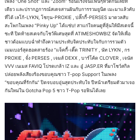
เพลง “One Shot” และ “Zoom” ร้อนแรงจนแฟนๆหวีดกันเลยที
เดียว และปรากฏการณ์สเตจสานฝันกับการรวมยูนิต เมะมาแล้วคับ
ที่ได้ เลโก้-LYKN, โชกุน-PROXIE , ปลั๊กกี้-PERSES มาดวลสับ
สะโพกในเพลง “Pinky Up” ได้แซ่บ! สาแก่ใจคนดูที่ลุ้นให้มีสเตจนี้
ซะที ปิดท้ายสเตจกับโชว์พิเศษสุดที่ ATIMESHOWBIZ จัดให้เพื่อ
ชาวด้อมแบบฉ่ำทำถึงความประทับจิตประทับใจกับการรวมตัว
เมมเบอร์สุดฮอตสายร้อง “แจ็คกี้-เติ๊ด TRINITY , นัท LYKN , กร
PROXIE , จั๋ง PERSES , เจมส์ DEXX , บาร์โค้ด CLO’VER , เจนัส
VVV เนเมส FAVIQ โปรดเกล้า IZ และ อู๋ JASP.ER ที่มาโชว์สกิล
ปล่อยพลังเสียงร้องขอบคุณชาว T-pop Support ในเพลง
“ขอบคุณที่รักกัน” ปิดจบอบอุ่นสุดประทับใจ ปีหน้าเตรียมตัวมาเจอ
กันใหม่ใน Gotcha Pop 5 ชาว T-Pop รอฟินได้เลย