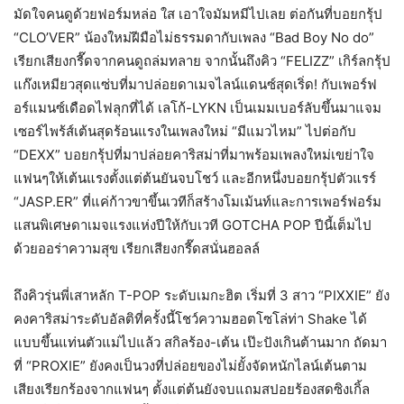
มัดใจคนดูด้วยฟอร์มหล่อ ใส เอาใจมัมหมีไปเลย ต่อกันที่บอยกรุ้ป
“CLO’VER” น้องใหม่ฝีมือไม่ธรรมดากับเพลง “Bad Boy No do”
เรียกเสียงกรี๊ดจากคนดูถล่มทลาย จากนั้นถึงคิว “FELIZZ” เกิร์ลกรุ้ป
แก๊งเหมียวสุดแซ่บที่มาปล่อยดาเมจไลน์แดนซ์สุดเริ่ด! กับเพอร์ฟ
อร์แมนซ์เดือดไฟลุกที่ได้ เลโก้-LYKN เป็นเมมเบอร์ลับขึ้นมาแจม
เซอร์ไพร้ส์เต้นสุดร้อนแรงในเพลงใหม่ “มีแมวไหม” ไปต่อกับ
“DEXX” บอยกรุ้ปที่มาปล่อยคาริสม่าที่มาพร้อมเพลงใหม่เขย่าใจ
แฟนๆให้เต้นแรงตั้งแต่ต้นยันจบโชว์ และอีกหนึ่งบอยกรุ้ปตัวแรร์
“JASP.ER” ที่แค่ก้าวขาขึ้นเวทีก็สร้างโมเม้นท์และการเพอร์ฟอร์ม
แสนพิเศษดาเมจแรงแห่งปีให้กับเวที GOTCHA POP ปีนี้เต็มไป
ด้วยออร่าความสุข เรียกเสียงกรี๊ดสนั่นฮอลล์
ถึงคิวรุ่นพี่เสาหลัก T-POP ระดับเมกะฮิต เริ่มที่ 3 สาว “PIXXIE” ยัง
คงคาริสม่าระดับอัลติที่ครั้งนี้โชว์ความฮอตโซโล่ท่า Shake ได้
แบบขึ้นแท่นตัวแม่ไปแล้ว สกิลร้อง-เต้น เป๊ะปังเกินต้านมาก ถัดมา
ที่ “PROXIE” ยังคงเป็นวงที่ปล่อยของไม่ยั้งจัดหนักไลน์เต้นตาม
เสียงเรียกร้องจากแฟนๆ ตั้งแต่ต้นยังจบแถมสปอยร้องสดซิงเกิ้ล