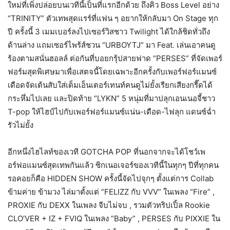
ใหม่ที่เพิ่งปล่อยบนเวทีนี้เป็นที่แรกอีกด้วย ถึงคิว Boss Level อย่าง
“TRINITY” ตัวเทพสุดแรร์ที่แฟน ๆ อยากให้กลับมา On Stage ทุก
ปี ครั้งนี้ 3 เมมเบอร์ลงไปเซอร์วิสชาว Twilight ได้ใกล้ชิดทั่วถึง
ด้านล่าง แถมเซอร์ไพร้ส์ชวน “URBOYTJ” มา Feat. เล่นเอาคนดู
ร้องตามสนั่นฮอลล์ ต่อกันที่บอยกรุ้ปสายฟาด “PERSES” ที่จัดเพอร์
ฟอร์มสุดพิเศษมาเพื่อเสตจนี้โดยเฉพาะอีกครั้งกับเพอร์ฟอร์แมนซ์
เดือดจัดเต้นสับใส่เต็มเอ็นเตอร์เทนท์คนดูไม่ยั้งเรียกเสียงกรี๊ดได้
กระหึ่มไปเลย และปิดท้าย “LYKN” 5 หนุ่มที่มาปลุกเอนเนอจี้ชาว
T-pop ให้ไฮป์ไปกับเพอร์ฟอร์แมนซ์แน่น-เดือด-ไฟลุก แดนซ์ฉ่ำ
รัวไม่ยั้ง
อีกหนึ่งไฮไลท์ของเวที GOTCHA POP ที่นอกจากจะได้โชว์เพ
อร์ฟอแมนซ์สุดเทพกันแล้ว ซิกเนอเจอร์ของเวทีนี้ในทุกๆ ปีที่ทุกคน
รอคอยก็คือ HIDDEN SHOW ครั้งนี้จัดไปจุกๆ ตั้งแต่การ Collab
ข้ามค่าย ข้ามวง ไล่มาตั้งแต่ “FELIZZ กับ VVV” ในเพลง “Fire” ,
PROXIE กับ DEXX ในเพลง จีบไม่จบ , รวมตัวทริปเปิ้ล Rookie
CLO’VER + IZ + FVIQ ในเพลง “Baby” , PERSES กับ PIXXIE ใน