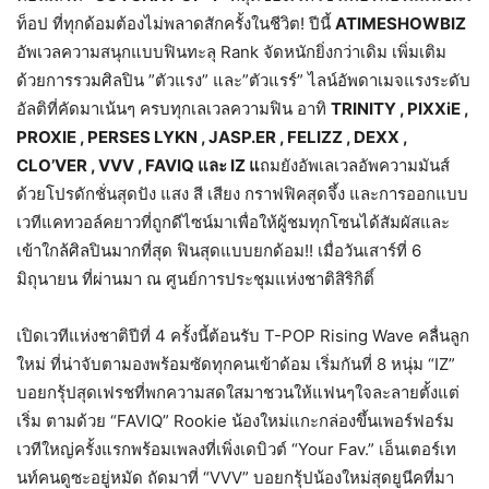
ท็อป ที่ทุกด้อมต้องไม่พลาดสักครั้งในชีวิต! ปีนี้
ATIMESHOWBIZ
อัพเวลความสนุกแบบฟินทะลุ Rank จัดหนักยิ่งกว่าเดิม เพิ่มเติม
ด้วยการรวมศิลปิน ”ตัวแรง” และ”ตัวแรร์” ไลน์อัพดาเมจแรงระดับ
อัลติที่คัดมาเน้นๆ ครบทุกเลเวลความฟิน อาทิ
TRINITY , PIXXiE ,
PROXIE , PERSES LYKN , JASP.ER , FELIZZ , DEXX ,
CLO’VER , VVV , FAVIQ และ IZ แ
ถมยังอัพเลเวลอัพความมันส์
ด้วยโปรดักชั่นสุดปัง แสง สี เสียง กราฟฟิคสุดจึ้ง และการออกแบบ
เวทีแคทวอล์คยาวที่ถูกดีไซน์มาเพื่อให้ผู้ชมทุกโซนได้สัมผัสและ
เข้าใกล้ศิลปินมากที่สุด ฟินสุดแบบยกด้อม!! เมื่อวันเสาร์ที่ 6
มิถุนายน ที่ผ่านมา ณ ศูนย์การประชุมแห่งชาติสิริกิติ์
เปิดเวทีแห่งชาติปีที่ 4 ครั้งนี้ต้อนรับ T-POP Rising Wave คลื่นลูก
ใหม่ ที่น่าจับตามองพร้อมซัดทุกคนเข้าด้อม เริ่มกันที่ 8 หนุ่ม “IZ”
บอยกรุ้ปสุดเฟรชที่พกความสดใสมาชวนให้แฟนๆใจละลายตั้งแต่
เริ่ม ตามด้วย “FAVIQ” Rookie น้องใหม่แกะกล่องขึ้นเพอร์ฟอร์ม
เวทีใหญ่ครั้งแรกพร้อมเพลงที่เพิ่งเดบิวต์ “Your Fav.” เอ็นเตอร์เท
นท์คนดูซะอยู่หมัด ถัดมาที่ “VVV” บอยกรุ้ปน้องใหม่สุดยูนีคที่มา