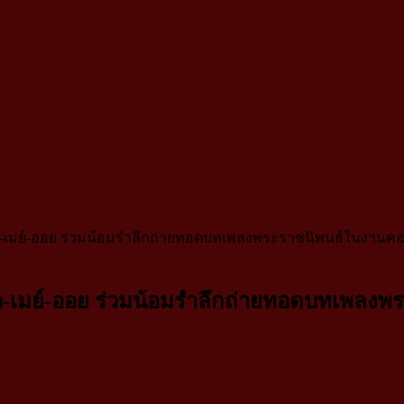
-แมว-เมย์-ออย ร่วมน้อมรำลึกถ่ายทอดบทเพลงพระราชนิพนธ์ในงานคอน
บ-แมว-เมย์-ออย ร่วมน้อมรำลึกถ่ายทอดบทเพลง