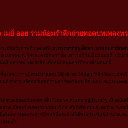
บ-แมว-เมย์-ออย ร่วมน้อมรำลึกถ่ายทอดบทเพลง
ถึงพระอัจฉริยภาพด้านดนตรีของ
พระบาทสมเด็จพระบรมชนกาธิเบศร 
ะเอกชน ณ โรงละครอักษรา คิง เพาเวอร์ ในเย็นวันพุธที่ 4 ธันวาค
ตรี มหาวิทยาลัยรังสิต เพื่อสนับสนุนการศึกษาด้านดนตรี
ที่ทรงพระราชนิพนธ์มาแสดงให้ผู้เข้าชมได้น้อมรำลึกถึงพระอัจฉริย
ด์ จากวงแจ๊สออร์เคสตรามหาวิทยาลัยรังสิต (RSU Jazz Orchestra
โดยวงแจ๊สออร์เคสตราที่นำโดย รศ.ดร.เด่น อยู่ประเสริฐ เป็นฉบับที่
องวงแจ๊สออร์เคสตราจากมหาวิทยาลัยรังสิต ก่อนจะต่อด้วย ‘แสงเดือน
็นหนึ่งในบทเพลงพระราชนิพนธ์ที่พระองค์ได้ทรงประพันธ์ทำนองและ
สุวรรณกิจ