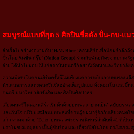
สมบูรณ์แบบที่สุด 5 ศิลปินชื่อดัง ปั่น-ก
สำเร็จไปอย่างงดงามกับ ‘
H.M. Blues
’ คอนเสิร์ตเพื่อน้อมรำลึก
ขึ้นโดย
‘เนชั่น กรุ๊ป’ (Nation Group)
ร่วมกับพันธมิตรจากภาครัฐแล
จ่าย ได้นําไปมอบให้แก่สถาบันดนตรีกัลยาณิวัฒนาและวิทยาลัยดน
ความพิเศษในคอนเสิร์ตครั้งนี้ไม่เพียงแค่การหยิบเอาบทเพลงแจ๊ส
นำเสนอการแสดงดนตรีแจ๊สอย่างเต็มรูปแบบ ทั้งคอมโบ และบิ๊กแบน
ดนตรี มหาวิทยาลัยรังสิต และศิลปินศิลปาธร
เสียงดนตรีในคอนเสิร์ตเริ่มต้นด้วยบทเพลง ‘ยามเย็น’ ฉบับบรรเลง
และกินใจ เปรียบเสมือนบทเพลงที่ชวนผู้ชมมารู้จักกับเสียงดนตรีข
แก้ว ตามมาด้วย ‘Echo’ บทเพลงพระราชนิพนธ์ลำดับที่ 41 ที่เป
ปราโมช ณ อยุธยา เป็นผู้ขับร้อง และเดี่ยวเปียโนโดย ดร.โสภณ 