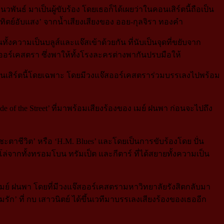
นวพันธ์ มาเป็นผู้ขับร้อง โดยเธอก็ได้เผยว่าในคอนเสิร์ตนี้ถือเป็น
าทิตย์อับแสง’ จากน้ำเสียงเสียงของ ออย-กุลจิรา ทองคำ
ั้งความเป็นบลูส์และแจ๊สเข้าด้วยกัน ที่นับเป็นจุดที่ขยับจาก
อร์เคสตรา ซึ่งพาให้ทั้งโรงละครต่างพากันปรบมือให้
่อคอนเสิร์ตนี้โดยเฉพาะ โดยมีวงแจ๊สออร์เคสตราร่วมบรรเลงไปพร้อม
de of the Street’ ที่มาพร้อมเสียงร้องของ เมย์ ฝนพา ก่อนจะไปถึง
‘ชะตาชีวิต’ หรือ ‘H.M. Blues’ และโดยเป็นการขับร้องโดย ปั่น
ล่จากทั้งทรอมโบน ทรัมเป็ต และกีตาร์ ที่ได้สยายทั้งความเป็น
 เมย์ ฝนพา โดยที่มีวงแจ๊สออร์เคสตรามหาวิทยาลัยรังสิตกลับมา
มรัก’ ที่ กบ เสาวนิตย์ ได้ขึ้นเวทีมาบรรเลงเสียงร้องของเธออีก