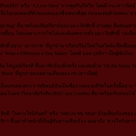
ิรมย์รัก’ หรือ ‘A Love Story’ จากชุดกินรีสวีท โดยมี กบ-เสาวนิตย์ 
หนึ่งในบทเพลงที่ตัวของเธอเองชื่นชอบที่สุด ก่อนจะต่อด้วยเพลง ‘อ
 Rag’ ที่มาพร้อมเสียงกีตาร์ของ แมว-จิรศักดิ์ ปานพุ่ม ที่ผสมผสานท
ยื้อน โดยเฉพาะการโซโล่และด้นสดจากทั้ง แมว จิรศักดิ์ วงแจ๊สอ
ิรศักดิ์ อย่าง ‘เยาวราช’ ที่ถูกนำมาเรียบเรียงใหม่ในสไตล์แจ๊สเพื
at a Difference a Day Makes’ โดยมี ออย กุลจิรา เป็นผู้ขับร้อง
 ไพบูลย์เกียรติ ขึ้นมาขับร้องอีกครั้ง และต่อด้วย ‘On the Sunny Si
e Moon’ ที่ถูกถ่ายทอดผ่านเสียงของ กบ เสาวนิตย์
ังเป็นบทเพลงพระราชนิพนธ์อันเป็นชื่องานคอนเสิร์ตในครั้งนี้อย่าง 
๊สคอมโบมหาวิทยาลัยรังสิต (RSU Jazz Combo) ที่มาพร้อมกับท่อนโซโ
กดี ‘ในดวงใจนิรันดร์’ หรือ ‘Still On My Mind’ ด้วยเสียงร้องของ
ุลจิรา ขึ้นมาทำหน้าที่เป็นผู้ขับขานเสียงร้อง จนมาถึง ‘ดวงใจกับควา