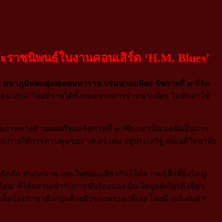
พระราชนิพนธ์ในงานคอนเสิร์ต ‘H.M. Blues’
มหาภูมิพลอดุลยเดชมหาราช บรมนาถบพิตร รัชกาลที่ ๙
ที่จัด
ม 2567 โดยที่รายได้ทั้งหมดจากการจําหน่ายบัตร ไม่หักค่าใช้
ภาพทางด้านดนตรีของรัชกาลที่ ๙ เพียงเท่านั้น แต่ยังเป็นการ
) ภายใต้การควบคุมของ รศ.ดร.เด่น อยู่ประเสริฐ คณบดีวิทยาลัย
คึกคัก สนุกสนาน และในขณะเดียวกันก็ให้ความรู้สึกที่ยิ่งใหญ่
’ ที่ได้ผสานเข้ากับการขับร้องของ ปั่น-ไพบูลย์เกียรติ เขียว
เนื้อร้องภาษาอังกฤษด้วยตัวของพระองค์เอง โดยมี เมย์-ฝนพา