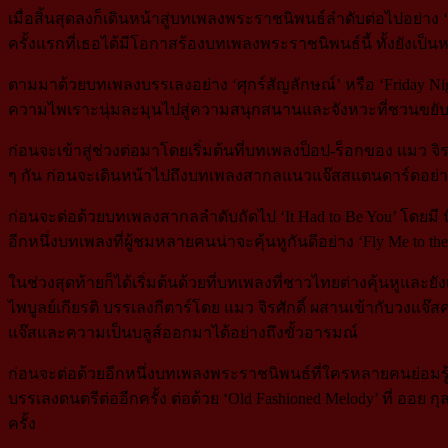
เมื่อสิ้นสุดลงก็เดินหน้าสู่บทเพลงพระราชนิพนธ์ลำดับต่อไปอย่าง ‘ภ
ครั้งแรกที่เธอได้มีโอกาสร้องบทเพลงพระราชนิพนธ์นี้ ทั้งยังเป็น
ตามมาด้วยบทเพลงบรรเลงอย่าง ‘ศุกร์สัญลักษณ์’ หรือ ‘Friday Night
ความไพเราะนุ่มละมุนไปสู่ความสนุกสนานและจังหวะที่ชวนขยับเข
ก่อนจะเข้าสู่ช่วงต่อมาโดยเริ่มต้นที่บทเพลงป็อป-ร็อกของ แมว จ
ๆ กัน ก่อนจะเดินหน้าไปถึงบทเพลงสากลแนวแจ๊สสแตนดาร์ดอย่าง ‘Wh
ก่อนจะต่อด้วยบทเพลงสากลลำดับถัดไป ‘It Had to Be You’ โดยมี ปั่น
อีกหนึ่งบทเพลงที่ผู้ชมหลายคนน่าจะคุ้นหูกันดีอย่าง ‘Fly Me to th
ในช่วงสุดท้ายก็ได้เริ่มต้นด้วยที่บทเพลงที่ชาวไทยต่างคุ้นหูและย
ไพบูลย์เกียรติ บรรเลงกีตาร์โดย แมว จิรศักดิ์ ผสานเข้ากับวงแจ
แจ๊สและความเป็นบลูส์ออกมาได้อย่างถึงขั้วอารมณ์
ก่อนจะต่อด้วยอีกหนึ่งบทเพลงพระราชนิพนธ์ที่ใครหลายคนย่อมรู้จั
บรรเลงดนตรีต่ออีกครั้ง ต่อด้วย ‘Old Fashioned Melody’ ที่ ออย ก
ครั้ง