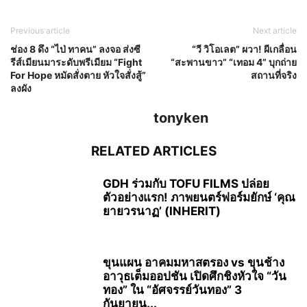
Previous article
Next article
ช่อง 8 ดึง “ไป่ ทาคน” ลงจอ ส่งซี
“วี วิโอเลต” ผวา! ผีเกลื่อน
รีส์เมียนมาระดับพรีเมียม “Fight
“สะพานขาว” “เทอม 4” บุกถ่าย
For Hope หมัดสั่งตาย หัวใจสั่งสู้”
สถานที่จริง
ลงผัง
tonyken
RELATED ARTICLES
GDH ร่วมกับ TOFU FILMS ปล่อย
ตัวอย่างแรก! ภาพยนตร์ฟอร์มยักษ์ ‘คุณ
ยายวรนาฏ’ (INHERIT)
ขุนแผน อาคมมหาสตรอง vs ขุนช้าง
อาวุธเต็มออปชัน เปิดศึกชิงหัวใจ “วัน
ทอง” ใน “อัศจรรย์วันทอง” 3
กันยายน...