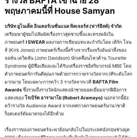
รางวัล BAFTA เข้าฉาย 28
พฤษภาคมนี้ที่ House Samyan
บริษัท ยูไนเต็ด อินเตอร์เนชั่นแนล พิคเจอร์ส (ฟาร์อีสต์) จำกัด
เตรียมพาผู้ชมไปสัมผัสเรื่องราวสุดซาบซึ้งและทรงพลังใน
ภาพยนตร์
I SWEAR
ผลงานการเขียนบทและกำกับโดย เคิร์ก โจน
ส์ (Kirk Jones) ภาพยนตร์เรื่องนี้สร้างจากเรื่องจริงอันน่าทึ่งของ
จอห์น เดวิดสัน (John Davidson) นักเคลื่อนไหวด้าน Tourette
Syndrome ผู้มีชื่อเสียงและได้รับเครื่องราชอิสริยาภรณ์ MBE โดย
ตัวภาพยนตร์การันตีคุณภาพด้วยการกวาดรางวัลจากเวทีระดับโลก
มากมาย โดยเฉพาะการคว้า 3 รางวัลจากเวที
BAFTA Film
Awards
ซึ่งรวมถึงรางวัลนักแสดงนำชายยอดเยี่ยมจากฝีมือการ
แสดงของ
โรเบิร์ต อารามาโย (Robert Aramayo)
นอกจากนี้ยัง
คว้ารางวัล Audience Award จากเทศกาลภาพยนตร์นานาชาติ
ร็อตเตอร์ดัมมาครองได้อีกด้วย
เรื่องราวของภาพยนตร์จะพาย้อนกลับไปในประเทศอังกฤษช่วงยุค