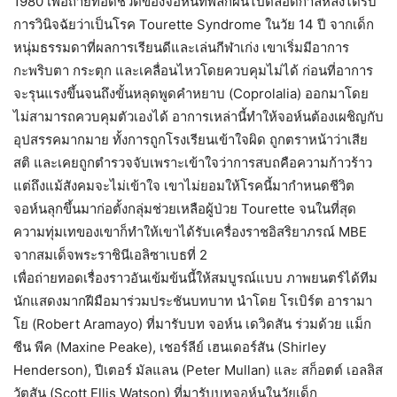
1980 เพื่อถ่ายทอดชีวิตของจอห์นที่พลิกผันไปตลอดกาลหลังได้รับ
การวินิจฉัยว่าเป็นโรค Tourette Syndrome ในวัย 14 ปี จากเด็ก
หนุ่มธรรมดาที่ผลการเรียนดีและเล่นกีฬาเก่ง เขาเริ่มมีอาการ
กะพริบตา กระตุก และเคลื่อนไหวโดยควบคุมไม่ได้ ก่อนที่อาการ
จะรุนแรงขึ้นจนถึงขั้นหลุดพูดคำหยาบ (Coprolalia) ออกมาโดย
ไม่สามารถควบคุมตัวเองได้ อาการเหล่านี้ทำให้จอห์นต้องเผชิญกับ
อุปสรรคมากมาย ทั้งการถูกโรงเรียนเข้าใจผิด ถูกตราหน้าว่าเสีย
สติ และเคยถูกตำรวจจับเพราะเข้าใจว่าการสบถคือความก้าวร้าว
แต่ถึงแม้สังคมจะไม่เข้าใจ เขาไม่ยอมให้โรคนี้มากำหนดชีวิต
จอห์นลุกขึ้นมาก่อตั้งกลุ่มช่วยเหลือผู้ป่วย Tourette จนในที่สุด
ความทุ่มเทของเขาก็ทำให้เขาได้รับเครื่องราชอิสริยาภรณ์ MBE
จากสมเด็จพระราชินีเอลิซาเบธที่ 2
เพื่อถ่ายทอดเรื่องราวอันเข้มข้นนี้ให้สมบูรณ์แบบ ภาพยนตร์ได้ทีม
นักแสดงมากฝีมือมาร่วมประชันบทบาท นำโดย โรเบิร์ต อารามา
โย (Robert Aramayo) ที่มารับบท จอห์น เดวิดสัน ร่วมด้วย แม็ก
ซีน พีค (Maxine Peake), เชอร์ลีย์ เฮนเดอร์สัน (Shirley
Henderson), ปีเตอร์ มัลแลน (Peter Mullan) และ สก็อตต์ เอลลิส
วัตสัน (Scott Ellis Watson) ที่มารับบทจอห์นในวัยเด็ก