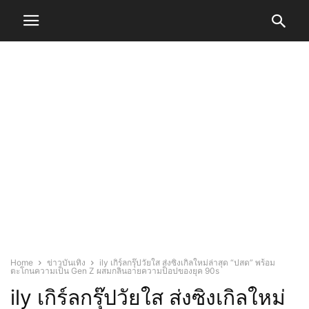
Home
ข่าวบันเทิง
ily เกิร์ลกรุ๊ปวัยใส ส่งซิงเกิลใหม่ล่าสุด “ปสด” พร้อม
ตะโกนความเป็น Gen Z ผสมกลิ่นอายความป็อปของยุค 90s
ily เกิร์ลกรุ๊ปวัยใส ส่งซิงเกิลใหม่