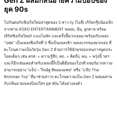
Gen Z ผสมกลิ่นอายความป็อปของ
ยุค 90s
ไปกันต่อกับซิงเกิลใหม่ล่าสุดของ 3 สาว ily (ไอลี่) เกิร์ลกรุ๊ปน้องเล็ก
จากค่าย XOXO ENTERTAINMENT พลอย, นีน, ลูกตาล พร้อม
เสิร์ฟซิงเกิลใหม่!! แบบไม่พัก และครั้งนี้พวกเธอมาพร้อมกับเพลง
“ปสด” เป็นเพลงซิงเกิลที่ 3 ซึ่งเป็นเพลงช้า เพลงแรกของพวกเธอ ที่
ตะโกนความเป็นวัยรุ่น Gen Z ด้วยการใช้อักษรย่อแทนการพูดประ
โยดเต็มๆ เช่น ครส. = ความรู้สึก, คถ. = คิดถึง, พน. = พรุ่งนี้ ฯลฯ
และก็อีกเช่นเคยสำหรับเพลงนี้ก็เป็นฝีมือของโปรดิวเซอร์มากความ
สามารถอย่าง “แจ็ป – วีรณัฐ ทิพยมณฑล” หรือ “แจ๊ป The
Richman Toy” ที่มาช่วยสาวๆ ตะโกนความเป็น Gen Z ผสมผสาน
กับกลิ่นอายเพลงป็อปใสๆ ยุค 90s ได้อย่างลงตัว