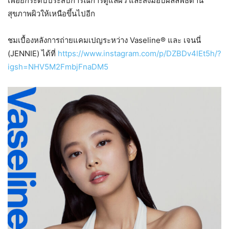
เพื่อยกระดับประสบการณ์การดูแลผิว และส่งมอบผลลัพธ์ด้าน
สุขภาพผิวให้เหนือขึ้นไปอีก
ชมเบื้องหลังการถ่ายแคมเปญระหว่าง Vaseline® และ เจนนี่
(JENNIE) ได้ที่
https://www.instagram.com/p/DZBDv4lEt5h/?
igsh=NHV5M2FmbjFnaDM5