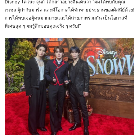
Disney โคโนะ จุนกิ ได้กล่าวอย่างตื่นเต้นว่า “ผมได้พบกับคุณ
เรเชล ผู้กำกับมาร์ค และมีโอกาสได้ทักทายประธานของดิสนีย์ด้วย!
การได้พบเจอผู้คนมากมายและได้ถ่ายภาพร่วมกัน เป็นโอกาสที่
พิเศษสุด ๆ ผมรู้สึกขอบคุณจริง ๆ ครับ!”