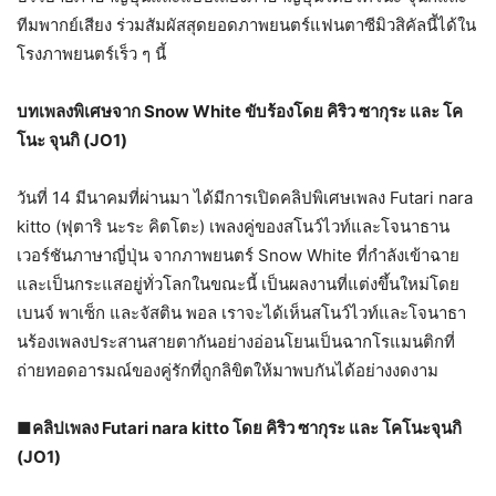
ทีมพากย์เสียง ร่วมสัมผัสสุดยอดภาพยนตร์แฟนตาซีมิวสิคัลนี้ได้ใน
โรงภาพยนตร์เร็ว ๆ นี้
บทเพลงพิเศษจาก Snow White ขับร้องโดย คิริว ซากุระ และ โค
โนะ จุนกิ (JO1)
วันที่ 14 มีนาคมที่ผ่านมา ได้มีการเปิดคลิปพิเศษเพลง Futari nara
kitto (ฟุตาริ นะระ คิตโตะ) เพลงคู่ของสโนว์ไวท์และโจนาธาน
เวอร์ชันภาษาญี่ปุ่น จากภาพยนตร์ Snow White ที่กำลังเข้าฉาย
และเป็นกระแสอยู่ทั่วโลกในขณะนี้ เป็นผลงานที่แต่งขึ้นใหม่โดย
เบนจ์ พาเซ็ก และจัสติน พอล เราจะได้เห็นสโนว์ไวท์และโจนาธา
นร้องเพลงประสานสายตากันอย่างอ่อนโยนเป็นฉากโรแมนติกที่
ถ่ายทอดอารมณ์ของคู่รักที่ถูกลิขิตให้มาพบกันได้อย่างงดงาม
■
คลิปเพลง Futari nara kitto โดย คิริว ซากุระ และ โคโนะจุนกิ
(JO1)