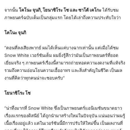
จากนั้น
โคโนะ จุนกิ, โยนาชิโระ โช และ ซาโต้ เคโกะ
ได้รับชม
ภาพยนตร์ฉบับเต็มเป็นกลุ่มแรก โดยได้เล่าถึงความประทับใจว่า
โคโนะ จุนกิ
“ตอนที่ลงเสียงพากย์ ผมได้เห็นแค่บางฉากเท่านั้น แต่เมื่อได้ชม
Snow White เวอร์ชันเต็ม ผมยิ่งรู้สึกว่ามันเป็นภาพยนตร์ที่ยอด
เยี่ยมจริง ๆ ภาพยนตร์เรื่องนี้สามารถถ่ายทอดความงดงามที่แท้จริง
รวมถึงความอ่อนโยนความเอื้ออาทร และสิ่งสำคัญในชีวิต เป็นผล
งานที่คิดว่าทุกคนน่าจะชอบครับ”
โยนาชิโระ โช
“น่าทึ่งมากที่ Snow White ซึ่งเป็นภาพยนตร์แอนิเมชันขนาดยาว
เรื่องแรกของดิสนีย์ ได้ถูกนำมาสร้างใหม่ในปัจจุบัน แน่นอนว่าผมรู้
เนื้อเรื่องอยู่แล้ว แต่ในเวอร์ชันนี้มีการปรับให้ใหม่ขึ้น เป็นผลงานที่