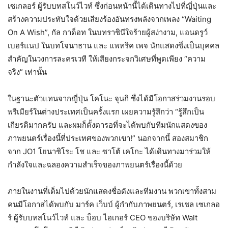
เซเกลอร์ ผู้รับบทสโนว์ไวท์ ซึ่งก่อนหน้านี้ได้เดินทางไปที่ญี่ปุ่นและ
สร้างความประทับใจด้วยเสียงร้องอันทรงพลังจากเพลง “Waiting
On A Wish”, กัล กาด็อท ในบทราชินีใจร้ายผู้สง่างาม, แอนดรูว์
เบอร์แนป ในบทโจนาธาน และ แพทริค เพจ นักแสดงซึ่งเป็นบุคคล
สำคัญในวงการละครเวที ให้เสียงกระจกวิเศษที่พูดเพียง “ความ
จริง” เท่านั้น
ในฐานะตัวแทนจากญี่ปุ่น โคโนะ จุนกิ ซึ่งได้มีโอกาสร่วมงานรอบ
พรีเมียร์ในต่างประเทศเป็นครั้งแรก เผยความรู้สึกว่า “รู้สึกเป็น
เกียรติมากครับ และผมก็ตั้งตารอที่จะได้พบกับทีมนักแสดงของ
ภาพยนตร์เรื่องนี้ที่ประเทศของพวกเขา!” นอกจากนี้ สองสมาชิก
จาก JO1 โยนาชิโระ โช และ ซาโต้ เคโกะ ได้เดินทางมาร่วมให้
กำลังใจและฉลองความสำเร็จของภาพยนตร์เรื่องนี้ด้วย
ภายในงานที่เต็มไปด้วยนักแสดงชื่อดังและทีมงาน พวกเขาทั้งสาม
คนมีโอกาสได้พบกับ มาร์ค เว็บบ์ ผู้กำกับภาพยนตร์, เรเชล เซเกลอ
ร์ ผู้รับบทสโนว์ไวท์ และ บ็อบ ไอเกอร์ CEO ของบริษัท Walt