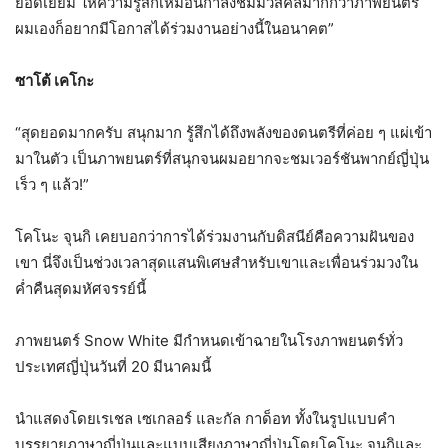
ยอดเยี่ยม ให้ความรู้สึกเหมือนกำลังชมมิวสิคัลมากกว่าภาพยนตร์
ผมเองก็อยากมีโอกาสได้ร่วมงานอย่างนี้ในอนาคต”
ซาโต้ เคโกะ
“สุดยอดมากครับ สนุกมาก รู้สึกได้ถึงพลังของดนตรีที่ค่อย ๆ แผ่เข้า
มาในตัว เป็นภาพยนตร์ที่สนุกจนผมอยากจะชมเวอร์ชันพากย์ญี่ปุ่น
เร็ว ๆ แล้ว!”
โคโนะ จุนกิ เคยบอกว่าการได้ร่วมงานกับดิสนีย์คือความฝันของ
เขา นี่จึงเป็นช่วงเวลาสุดแสนพิเศษสำหรับเขาและเพื่อนร่วมวงใน
ค่ำคืนสุดมหัศจรรย์นี้
ภาพยนตร์ Snow White มีกำหนดเข้าฉายในโรงภาพยนตร์ทั่ว
ประเทศญี่ปุ่นวันที่ 20 มีนาคมนี้
นำแสดงโดยเรเชล เซเกลอร์ และกัล กาด็อท ทั้งในรูปแบบคำ
บรรยายภาษาญี่ปุ่นและแบบเสียงภาษาญี่ปุ่นโดยโคโนะ จุนกิและ