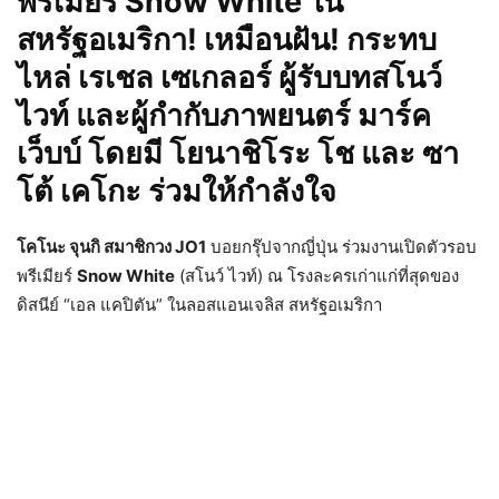
พรีเมียร์ Snow White ใน
สหรัฐอเมริกา! เหมือนฝัน! กระทบ
ไหล่ เรเชล เซเกลอร์ ผู้รับบทสโนว์
ไวท์ และผู้กำกับภาพยนตร์ มาร์ค
เว็บบ์ โดยมี โยนาชิโระ โช และ ซา
โต้ เคโกะ ร่วมให้กำลังใจ
โคโนะ จุนกิ สมาชิกวง JO1
บอยกรุ๊ปจากญี่ปุ่น ร่วมงานเปิดตัวรอบ
พรีเมียร์
Snow White
(สโนว์ ไวท์) ณ โรงละครเก่าแก่ที่สุดของ
ดิสนีย์ “เอล แคปิตัน” ในลอสแอนเจลิส สหรัฐอเมริกา