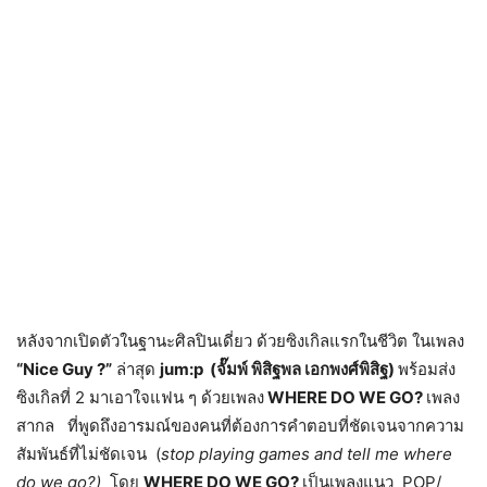
หลังจากเปิดตัวในฐานะศิลปินเดี่ยว ด้วยซิงเกิลแรกในชีวิต ในเพลง
“Nice Guy ?”
ล่าสุด
jum:p (จั๊มพ์ พิสิฐพล เอกพงศ์พิสิฐ)
พร้อมส่ง
ซิงเกิลที่ 2 มาเอาใจแฟน ๆ ด้วยเพลง
WHERE DO WE GO?
เพลง
สากล ที่พูดถึงอารมณ์ของคนที่ต้องการคำตอบที่ชัดเจนจากความ
สัมพันธ์ที่ไม่ชัดเจน (
stop playing games and tell me where
do we go?)
โดย
WHERE DO WE GO?
เป็นเพลงแนว POP/