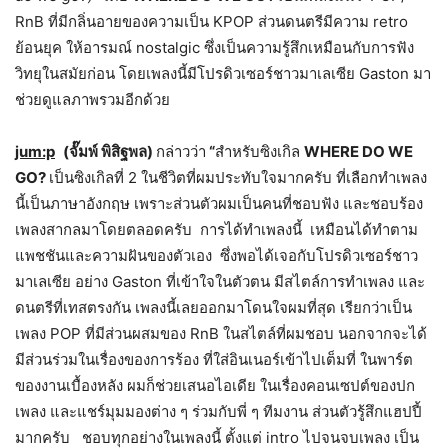
RnB ที่มีกลิ่นอายของความเป็น KPOP ส่วนดนตรีมีความ retro
ย้อนยุค ให้อารมณ์ nostalgic ซึ่งเป็นความรู้สึกเหมือนกับการฟัง
วิทยุในสมัยก่อน โดยเพลงนี้มีโปรดิวเซอร์ชาวมาเลเซีย Gaston มา
ช่วยดูแลภาพรวมอีกด้วย
jum:p
(จั๊มพ์ พิสิฐพล)
กล่าวว่า
“
สำหรับซิงเกิล
WHERE DO WE
GO?
เป็นซิงเกิลที่ 2 ในชีวิตที่ผมประทับใจมากครับ ที่เลือกทำเพลง
นี้เป็นภาษาอังกฤษ เพราะส่วนตัวผมเป็นคนที่ชอบฟัง และชอบร้อง
เพลงสากลมาโดยตลอดครับ การได้ทำเพลงนี้ เหมือนได้ทำตาม
แพชชันและความฝันของตัวเอง ซึ่งพอได้เจอกับโปรดิวเซอร์ชาว
มาเลเซีย อย่าง Gaston ที่เข้าใจในตัวตน มีสไตล์การทำเพลง และ
ดนตรีที่เทสตรงกัน เพลงนี้เลยออกมาโดนใจผมที่สุด เรียกว่าเป็น
เพลง POP ที่มีส่วนผสมของ RnB ในสไตล์ที่ผมชอบ นอกจากจะได้
มีส่วนร่วมในเรื่องของการร้อง ที่ใส่อินเนอร์เข้าไปเต็มที่ ในพาร์ต
ของงานเบื้องหลัง ผมก็ช่วยเสนอไอเดีย ในเรื่องคอนเซปต์ของปก
เพลง และแชร์มุมมองต่าง ๆ ร่วมกับพี่ ๆ ทีมงาน ส่วนตัวรู้สึกแฮปปี้
มากครับ ชอบทุกอย่างในเพลงนี้ ตั้งแต่ intro ไปจนจบเพลง เป็น