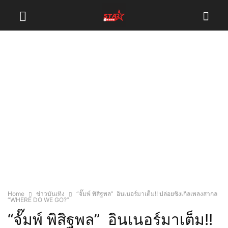
Home
ข่าวบันเทิง
“จั๊มพ์ พิสิฐพล” อินเนอร์มาเต็ม!! ปล่อยซิงเกิลเพลงสากล
“WHERE DO WE GO?”
“จั๊มพ์ พิสิฐพล” อินเนอร์มาเต็ม!!