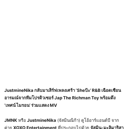
JustmineNika กลับมาเสิร์ฟเพลงเศร้า ‘Sheป้ะ’ R&B เฉือดเชือน
อารมณ์จากทีมโปรดิวเซอร์ Jap The Richman Toy พร้อมดึง
‘เทศน์ ไมรอน’ ร่วมแสดง MV
JMNK
หรือ
JustmineNika
(จัสมินณิก้า) ดูโอ้อาร์แอนด์บี จาก
ค่าย
XOXO Entertainment
ที่ประกอบไปด้วย
จัสมิน-มะลิมาริสา