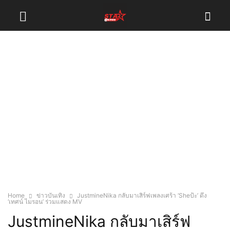
Home
ข่าวบันเทิง
JustmineNika กลับมาเสิร์ฟเพลงเศร้า ‘Sheป้ะ’ ดึง
‘เทศน์ ไมรอน’ ร่วมแสดง MV
JustmineNika กลับมาเสิร์ฟ