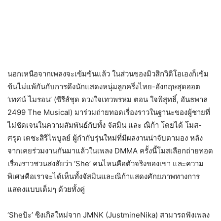
นอกเหนือจากเพลงจะเข้มข้นแล้ว ในส่วนของมิวสิกวิดิโอเองก็เข้ม
ข้นไม่แพ้กันกับการดึงนักแสดงหนุ่มลูกครึ่งไทย-อังกฤษสุดฮอต
‘เทศน์ ไมรอน’ (ซีรีส์ชุด ดวงใจเทวพรหม ตอน ใจพิสุทธิ์, อันธพาล
2499 The Musical) มาร่วมถ่ายทอดเรื่องราวในฐานะของผู้ชายที่
ไม่ชัดเจนในความสัมพันธ์กับทั้ง จัสมิน และ ณิก้า โดยได้ โมส-
ศรุต เตชะสิริไพบูลย์ ผู้กำกับรุ่นใหม่ที่มีผลงานน่าจับตามอง หลัง
จากเคยร่วมงานกันมาแล้วในเพลง DMMA ครั้งนี้โมสเลือกถ่ายทอด
เรื่องราวชวนสงสัยว่า ‘She’ คนไหนคือตัวจริงของเขา และความ
พิเศษคือเราจะได้เห็นทั้งจัสมินและณิก้าแสดงศักยภาพทางการ
แสดงแบบเต็มๆ ด้วยทั้งคู่
‘Sheป้ะ’ ซิงเกิลใหม่จาก JMNK (JustmineNika) สามารถฟังเพลง