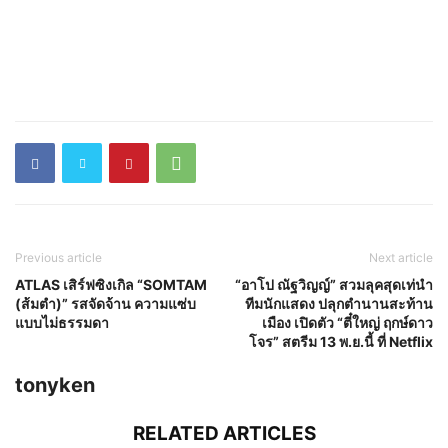
Previous article
Next article
ATLAS เสิร์ฟซิงเกิล “SOMTAM
“อาโป ณัฐวิญญ์” สวมลุคสุดเท่นำ
(ส้มตำ)” รสจัดจ้าน ความแซ่บ
ทีมนักแสดง ปลุกตำนานสะท้าน
แบบไม่ธรรมดา
เมือง เปิดตัว “ตี๋ใหญ่ ฤกษ์ดาว
โจร” สตรีม 13 พ.ย.นี้ ที่ Netflix
tonyken
RELATED ARTICLES