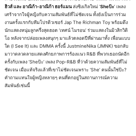
ฮิวส์ และ อาณิก้า-อาณิก้า ฮอร์แมน
ส่งซิงเกิลใหม่ ‘
Sheป้ะ
’ เพลง
เศร้าจากใจผู้หญิงกับความสัมพันธ์ที่ไม่ชัดเจน ทั้งยังเป็นการร่วม
งานครั้งแรกกับทีมโปรดิวเซอร์ Jap The Richman Toy พร้อมดึง
นักแสดงหนุ่มลูกครึ่งสุดฮอต ‘เทศน์ ไมรอน’ ร่วมแสดงในมิวสิกวิดิ
โอ หลังจากปล่อยเพลงสนุกๆ มาแล้วตลอดปีที่ผ่านมาทั้ง เพื่อนแบบ
ใด (I See It) และ DMMA ครั้งนี้ JustmineNika (JMNK) ขอกลับ
มาวาดลวดลายแสดงศักยภาพการร้องแนว R&B ที่พวกเธอถนัดอีก
ครั้งกับเพลง ‘Sheป้ะ’ เพลง Pop-R&B ที่ว่าด้วยความสัมพันธ์ที่ไม่
ชัดเจน เมื่อแท้จริงแล้วที่เขาไม่ชัดเจนเพราะ ‘She’ คนนั้นใช่ป้ะ?
คำถามแทนใจผู้หญิงหลายๆ คนที่ตกอยู่ในสถานการณ์ความ
สัมพันธ์เช่นนี้